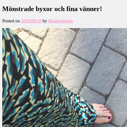
Mönstrade byxor och fina vänner!
Posted on
2018/06/18
by
Modemamma