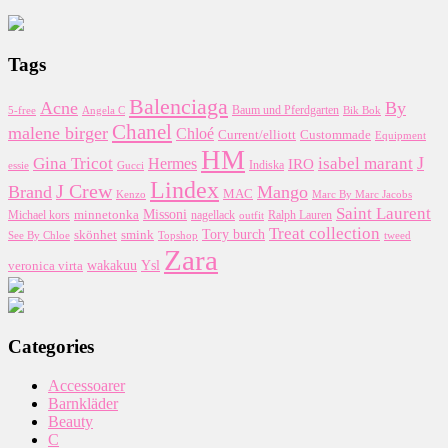
Tags
Balenciaga
Acne
By
5-free
Baum und Pferdgarten
Bik Bok
Angela C
Chanel
malene birger
Chloé
Custommade
Current/elliott
Equipment
HM
J
Gina Tricot
Hermes
isabel marant
IRO
essie
Indiska
Gucci
Lindex
J Crew
Brand
Mango
MAC
Kenzo
Marc By Marc Jacobs
Saint Laurent
Missoni
minnetonka
nagellack
Michael kors
outfit
Ralph Lauren
Treat collection
Tory burch
smink
skönhet
Topshop
tweed
See By Chloe
Zara
wakakuu
Ysl
veronica virta
Categories
Accessoarer
Barnkläder
Beauty
C