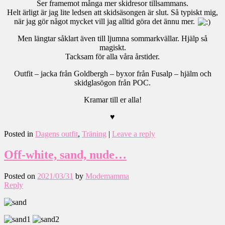
Ser framemot många mer skidresor tillsammans.
Helt ärligt är jag lite ledsen att skidsäsongen är slut. Så typiskt mig,
när jag gör något mycket vill jag alltid göra det ännu mer.
Men längtar såklart även till ljumna sommarkvällar. Hjälp så
magiskt.
Tacksam för alla våra årstider.
Outfit – jacka från Goldbergh – byxor från Fusalp – hjälm och
skidglasögon från POC.
Kramar till er alla!
♥
Posted in
Dagens outfit
,
Träning
|
Leave a reply
Off-white, sand, nude…
Posted on
2021/03/31
by
Modemamma
Reply