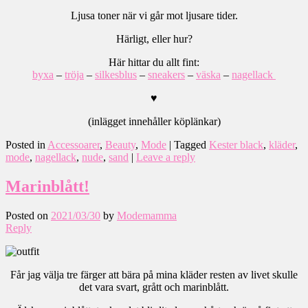
Ljusa toner när vi går mot ljusare tider.
Härligt, eller hur?
Här hittar du allt fint:
byxa
–
tröja
–
silkesblus
–
sneakers
–
väska
–
nagellack
♥
(inlägget innehåller köplänkar)
Posted in
Accessoarer
,
Beauty
,
Mode
|
Tagged
Kester black
,
kläder
,
mode
,
nagellack
,
nude
,
sand
|
Leave a reply
Marinblått!
Posted on
2021/03/30
by
Modemamma
Reply
Får jag välja tre färger att bära på mina kläder resten av livet skulle
det vara svart, grått och marinblått.