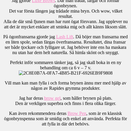
Jag gjorde
Luxe Brows
. Där man trådar, färgar och formar
ögonbrynen.
Det var första fången jag trådade mina bryn. Och wow, vilket
resultat.
Alla de där små fjunen man har runt ögat försvann. Jag upplever nu
att det är mycket enklare att sminka mig och allt känns liksom slätt.
På ögonfransarna gjorde jag
Lash Lift
. Då böjer man fransarna med
en liten spole, sedan färgas överfransarna. Resultatet, dina fransar
ser både tjockare och fylligare ut. Jag behöver inte ens ha maskara
nu utan har dem helt naturella. Så himla skönt och snyggt.
Perfekt inför sommaren tänker jag, så jag skall boka in en ny
behandling om ca 6 v – 7 v.
Vill man kan man fylla i och forma brynen ännu mer med hjälp av
någon av Rapides grymma produkter.
Jag har deras
brow gel
, som håller brynen på plats.
Den är verkligen superbra och finns i flera olika färger.
Kan även rekommendera deras
Brow Pen
, som är en klassisk
ögonbrynspenna som är smidig och enkel att använda. Perfekta för
att fylla in där det behövs.