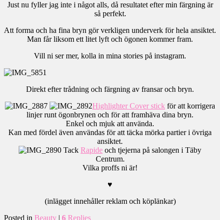
Just nu fyller jag inte i något alls, då resultatet efter min färgning är
så perfekt.
Att forma och ha fina bryn gör verkligen underverk för hela ansiktet.
Man får liksom ett litet lyft och ögonen kommer fram.
Vill ni ser mer, kolla in mina stories på instagram.
Direkt efter trådning och färgning av fransar och bryn.
Highlighter Cover stick
för att korrigera
linjer runt ögonbrynen och för att framhäva dina bryn.
Enkel och mjuk att använda.
Kan med fördel även användas för att täcka mörka partier i övriga
ansiktet.
Tack
Rapide
och tjejerna på salongen i Täby
Centrum.
Vilka proffs ni är!
♥
(inlägget innehåller reklam och köplänkar)
Posted in
Beauty
|
6
Replies