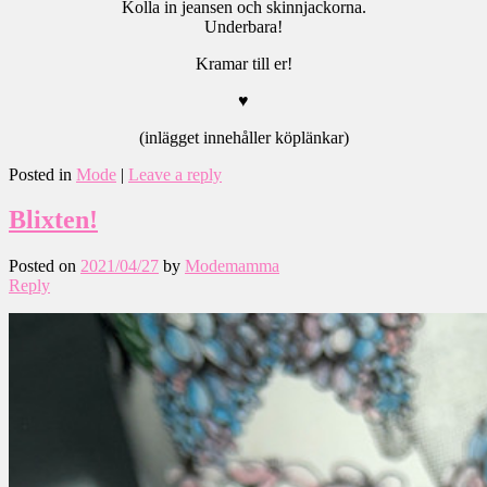
Kolla in jeansen och skinnjackorna.
Underbara!
Kramar till er!
♥
(inlägget innehåller köplänkar)
Posted in
Mode
|
Leave a reply
Blixten!
Posted on
2021/04/27
by
Modemamma
Reply