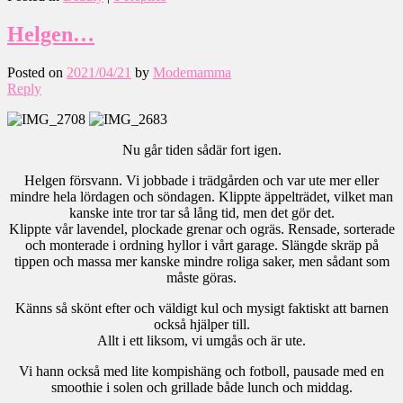
Helgen…
Posted on
2021/04/21
by
Modemamma
Reply
Nu går tiden sådär fort igen.
Helgen försvann. Vi jobbade i trädgården och var ute mer eller
mindre hela lördagen och söndagen. Klippte äppelträdet, vilket man
kanske inte tror tar så lång tid, men det gör det.
Klippte vår lavendel, plockade grenar och ogräs. Rensade, sorterade
och monterade i ordning hyllor i vårt garage. Slängde skräp på
tippen och massa mer kanske mindre roliga saker, men sådant som
måste göras.
Känns så skönt efter och väldigt kul och mysigt faktiskt att barnen
också hjälper till.
Allt i ett liksom, vi umgås och är ute.
Vi hann också med lite kompishäng och fotboll, pausade med en
smoothie i solen och grillade både lunch och middag.