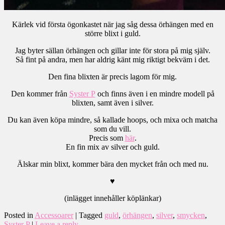
Kärlek vid första ögonkastet när jag såg dessa örhängen med en
större blixt i guld.
Jag byter sällan örhängen och gillar inte för stora på mig själv.
Så fint på andra, men har aldrig känt mig riktigt bekväm i det.
Den fina blixten är precis lagom för mig.
Den kommer från
Syster P
och finns även i en mindre modell på
blixten, samt även i silver.
Du kan även köpa mindre, så kallade hoops, och mixa och matcha
som du vill.
Precis som
här
.
En fin mix av silver och guld.
Älskar min blixt, kommer bära den mycket från och med nu.
♥
(inlägget innehåller köplänkar)
Posted in
Accessoarer
|
Tagged
guld
,
örhängen
,
silver
,
smycken
,
Syster P
|
Leave a reply