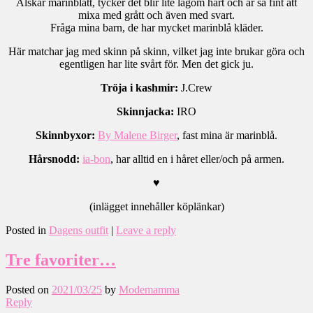
Älskar marinblått, tycker det blir lite lagom hårt och är så fint att
mixa med grått och även med svart.
Fråga mina barn, de har mycket marinblå kläder.
Här matchar jag med skinn på skinn, vilket jag inte brukar göra och
egentligen har lite svårt för. Men det gick ju.
Tröja i kashmir:
J.Crew
Skinnjacka:
IRO
Skinnbyxor:
By Malene Birger
, fast mina är marinblå.
Hårsnodd:
ia-bon
, har alltid en i håret eller/och på armen.
♥
(inlägget innehåller köplänkar)
Posted in
Dagens outfit
|
Leave a reply
Tre favoriter…
Posted on
2021/03/25
by
Modemamma
Reply