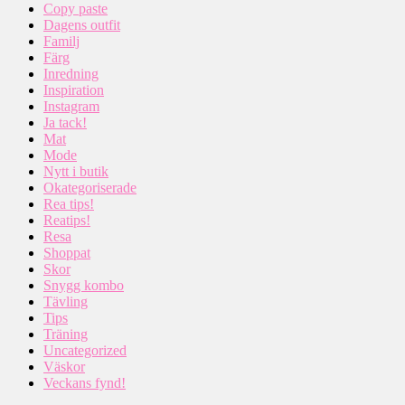
Copy paste
Dagens outfit
Familj
Färg
Inredning
Inspiration
Instagram
Ja tack!
Mat
Mode
Nytt i butik
Okategoriserade
Rea tips!
Reatips!
Resa
Shoppat
Skor
Snygg kombo
Tävling
Tips
Träning
Uncategorized
Väskor
Veckans fynd!