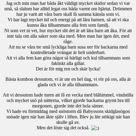
Jag och min man har båda åkt väldigt mycket skidor sedan vi var
små, så slalom har alltid legat oss båda varmt om hjärtat. Drömmen
har ju varit att våra barn skall få samma känsla som vi.
Vi har lagt mycket tid och energi på att lära barnen, så att vi ska
kunna åka tillsammans alla fem som familj.
Ni som vet ni vet, hur mycket slit det är att lära barn att åka. För att
inte tala om alla saker som ska med. Men man har igen det, med
råge.
Att nu se våra tre små lyckliga barn susa ner för backarna med
kontrollerade svängar är helt underbart.
Att vi alla fem kan göra något så härligt och kul tillsammans som
faktiskt alla gillar.
Det är för mig ren och skär lycka!
Bästa kombon dessutom, vi är ute en hel dag, vi rör på oss, alla är
glada och vi är alla tillsammans.
Att vi dessutom hade turen att få en vecka med blåhimmel, vindstilla
och mycket snö på nätterna, vilket gjorde backarna grymt bra till
morgonen, gjorde inte det hela sämre.
Vi hade en förmiddag med snöstorm då Babyssons skidglasögon
snöade igen när han åkte själv i liften. Blev ju lite stökigt när han
skulle gå av.
Men det löste sig det också.