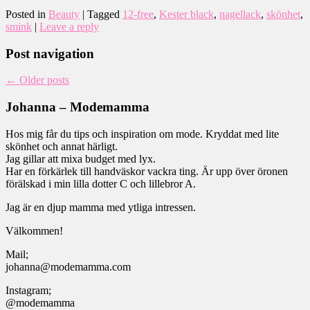
Posted in
Beauty
|
Tagged
12-free
,
Kester black
,
nagellack
,
skönhet
,
smink
|
Leave a reply
Post navigation
←
Older posts
Johanna – Modemamma
Hos mig får du tips och inspiration om mode. Kryddat med lite
skönhet och annat härligt.
Jag gillar att mixa budget med lyx.
Har en förkärlek till handväskor vackra ting. Är upp över öronen
förälskad i min lilla dotter C och lillebror A.
Jag är en djup mamma med ytliga intressen.
Välkommen!
Mail;
johanna@modemamma.com
Instagram;
@modemamma