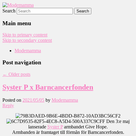
Search
Modemamma
Main menu
Skip to primary content
Skip to secondary content
Modemamma
Post navigation
←
Older posts
Syster P x Barncancerfonden
Posted on
2021/05/05
by
Modemamma
Reply
Den 3:e maj
lanserade
Syster P
armbandet Give Hope.
Armbanden är framtaget till förmån för Barncancerfonden.