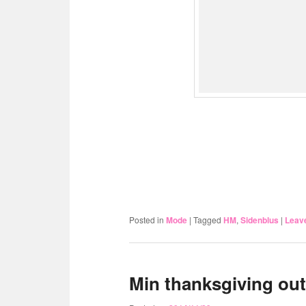
Posted in
Mode
|
Tagged
HM
,
Sidenblus
|
Leave
Min thanksgiving outf