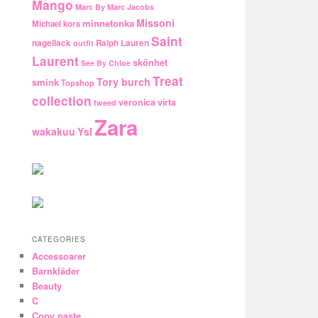
Mango
Marc By Marc Jacobs
Missoni
minnetonka
Michael kors
Saint
nagellack
Ralph Lauren
outfit
Laurent
skönhet
See By Chloe
Treat
Tory burch
smink
Topshop
collection
veronica virta
tweed
Zara
wakakuu
Ysl
CATEGORIES
Accessoarer
Barnkläder
Beauty
C
Copy paste