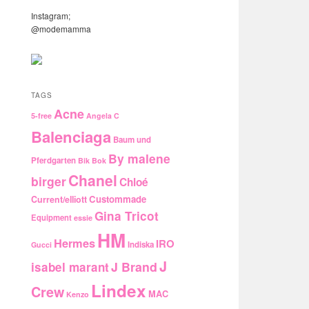
Instagram;
@modemamma
TAGS
Acne
5-free
Angela C
Balenciaga
Baum und
By malene
Pferdgarten
Bik Bok
Chanel
birger
Chloé
Custommade
Current/elliott
Gina Tricot
Equipment
essie
HM
Hermes
IRO
Indiska
Gucci
J
J Brand
isabel marant
Lindex
Crew
MAC
Kenzo