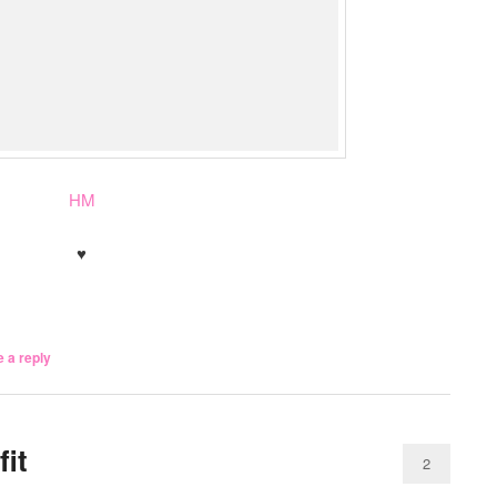
HM
♥
.
 a reply
it
2