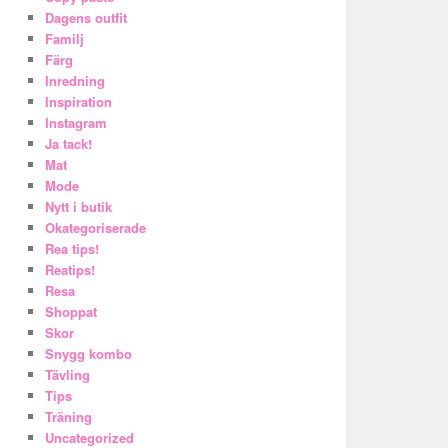
Dagens outfit
Familj
Färg
Inredning
Inspiration
Instagram
Ja tack!
Mat
Mode
Nytt i butik
Okategoriserade
Rea tips!
Reatips!
Resa
Shoppat
Skor
Snygg kombo
Tävling
Tips
Träning
Uncategorized