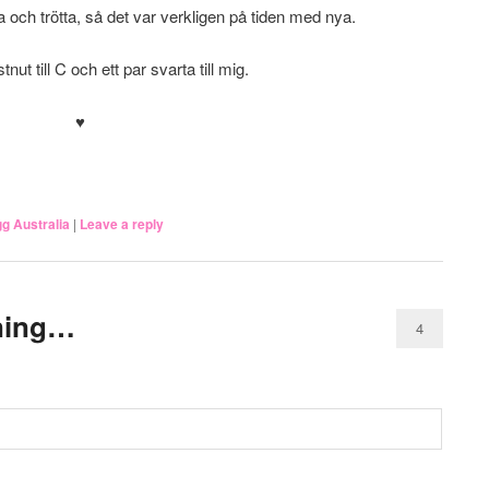
a och trötta, så det var verkligen på tiden med nya.
ut till C och ett par svarta till mig.
♥
.
g Australia
|
Leave a reply
dning…
4