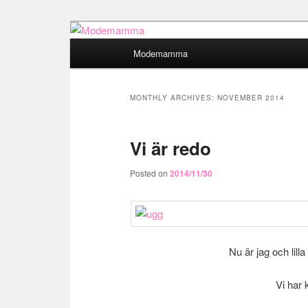
Main
Modemamma
Skip
Skip
menu
Modemamma
to
to
MONTHLY ARCHIVES:
NOVEMBER 2014
primary
secondary
Vi är redo
content
content
Posted on
2014/11/30
Nu är jag och lill
Vi har 