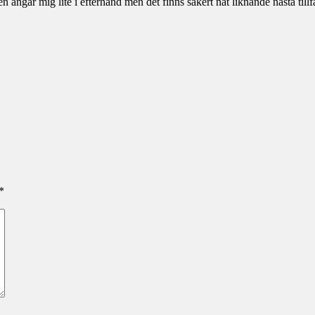
ångar mig lite i efterhand men det finns säkert nåt liknande nästa tillfä
*