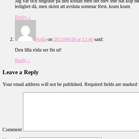
Jag var och fingrade på den koftan men det blev inte nåt köp men 
ledighet då, men skönt att avsluta sommar först. kram kram
Reply
↓
Sofia
on
2013/06/28 at 12:46
said:
Den lilla röda ser fin ut!
Reply
↓
Leave a Reply
Your email address will not be published.
Required fields are marked
Comment