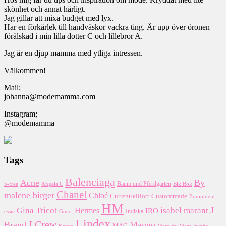
skönhet och annat härligt.
Jag gillar att mixa budget med lyx.
Har en förkärlek till handväskor vackra ting. Är upp över öronen
förälskad i min lilla dotter C och lillebror A.
Jag är en djup mamma med ytliga intressen.
Välkommen!
Mail;
johanna@modemamma.com
Instagram;
@modemamma
Tags
Balenciaga
Acne
By
5-free
Baum und Pferdgarten
Bik Bok
Angela C
Chanel
malene birger
Chloé
Custommade
Current/elliott
Equipment
HM
J
Gina Tricot
Hermes
isabel marant
IRO
essie
Indiska
Gucci
Lindex
J Crew
Brand
Mango