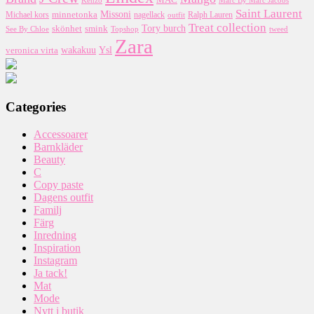
MAC
Kenzo
Marc By Marc Jacobs
Saint Laurent
Missoni
minnetonka
nagellack
Michael kors
outfit
Ralph Lauren
Treat collection
Tory burch
smink
skönhet
Topshop
tweed
See By Chloe
Zara
wakakuu
Ysl
veronica virta
Categories
Accessoarer
Barnkläder
Beauty
C
Copy paste
Dagens outfit
Familj
Färg
Inredning
Inspiration
Instagram
Ja tack!
Mat
Mode
Nytt i butik