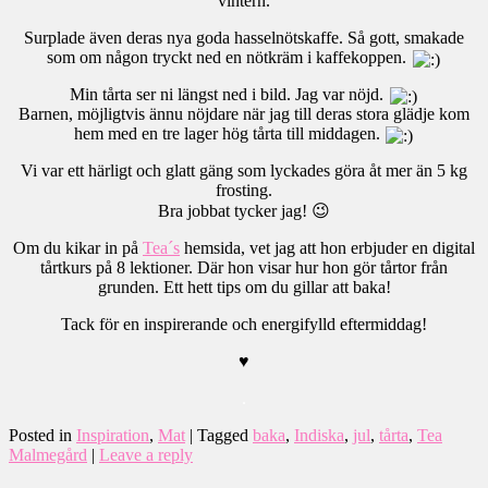
vintern.
Surplade även deras nya goda hasselnötskaffe. Så gott, smakade
som om någon tryckt ned en nötkräm i kaffekoppen.
Min tårta ser ni längst ned i bild. Jag var nöjd.
Barnen, möjligtvis ännu nöjdare när jag till deras stora glädje kom
hem med en tre lager hög tårta till middagen.
Vi var ett härligt och glatt gäng som lyckades göra åt mer än 5 kg
frosting.
Bra jobbat tycker jag! 😉
Om du kikar in på
Tea´s
hemsida, vet jag att hon erbjuder en digital
tårtkurs på 8 lektioner. Där hon visar hur hon gör tårtor från
grunden. Ett hett tips om du gillar att baka!
Tack för en inspirerande och energifylld eftermiddag!
♥
.
Posted in
Inspiration
,
Mat
|
Tagged
baka
,
Indiska
,
jul
,
tårta
,
Tea
Malmegård
|
Leave a reply