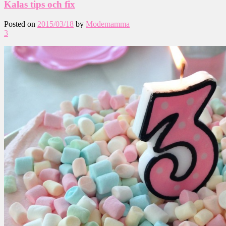
Kalas tips och fix
Posted on
2015/03/18
by
Modemamma
3