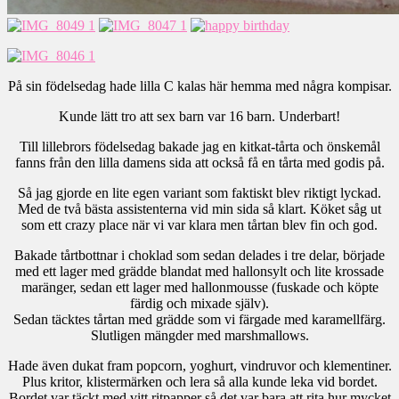
På sin födelsedag hade lilla C kalas här hemma med några kompisar.
Kunde lätt tro att sex barn var 16 barn. Underbart!
Till lillebrors födelsedag bakade jag en kitkat-tårta och önskemål
fanns från den lilla damens sida att också få en tårta med godis på.
Så jag gjorde en lite egen variant som faktiskt blev riktigt lyckad.
Med de två bästa assistenterna vid min sida så klart. Köket såg ut
som ett crazy place när vi var klara men tårtan blev fin och god.
Bakade tårtbottnar i choklad som sedan delades i tre delar, började
med ett lager med grädde blandat med hallonsylt och lite krossade
maränger, sedan ett lager med hallonmousse (fuskade och köpte
färdig och mixade själv).
Sedan täcktes tårtan med grädde som vi färgade med karamellfärg.
Slutligen mängder med marshmallows.
Hade även dukat fram popcorn, yoghurt, vindruvor och klementiner.
Plus kritor, klistermärken och lera så alla kunde leka vid bordet.
Bordet var täckt med vitt ritpapper så det var bara att rita hur mycket