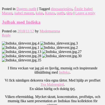
.
Posted in
Dagens outfit
|
Tagged
dinosaurietårta
,
Étoile Isabel
Marant
,
isabel marant
,
kalas
,
Kenzo
,
outfit
,
tårta
|
Leave a reply
Julbak med Indiska
Posted on
2018/11/12
by
Modemamma
Reply
I förra veckan var jag på en ljuvlig, mumsig och inspirerande
tillställning med
Indiska
.
Vi fick nämligen dekorera våra egna tårtor. Med hjälp av proffset
Tea Malmegård
.
En sådan härlig och duktig tjej.
Vilken eftermiddag. Mycket skratt, koncentration, proffstips, och
mumsig fika samt presentation av Indiskas fina kollektion för