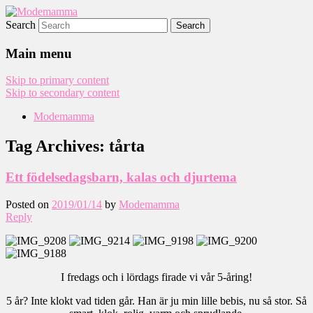
Search
Modemamma
Main menu
Skip to primary content
Skip to secondary content
Modemamma
Tag Archives:
tårta
Ett födelsedagsbarn, kalas och djurtema
Posted on
2019/01/14
by
Modemamma
Reply
I fredags och i lördags firade vi vår 5-åring!
5 år? Inte klokt vad tiden går. Han är ju min lille bebis, nu så stor. Så