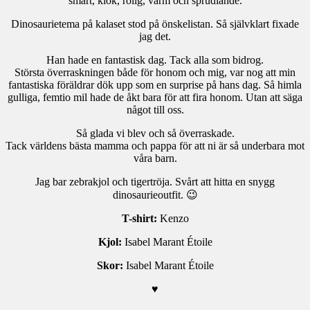
smart, klok, rolig, varm och sprudlande.
Dinosaurietema på kalaset stod på önskelistan. Så självklart fixade
jag det.
Han hade en fantastisk dag. Tack alla som bidrog.
Största överraskningen både för honom och mig, var nog att min
fantastiska föräldrar dök upp som en surprise på hans dag. Så himla
gulliga, femtio mil hade de åkt bara för att fira honom. Utan att säga
något till oss.
Så glada vi blev och så överraskade.
Tack världens bästa mamma och pappa för att ni är så underbara mot
våra barn.
Jag bar zebrakjol och tigertröja. Svårt att hitta en snygg
dinosaurieoutfit. 😉
T-shirt:
Kenzo
Kjol:
Isabel Marant Étoile
Skor:
Isabel Marant Étoile
♥