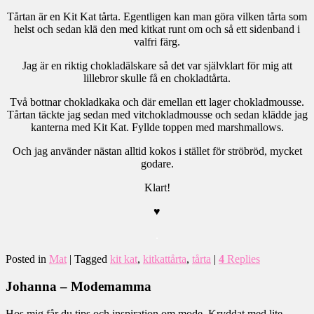
Tårtan är en Kit Kat tårta. Egentligen kan man göra vilken tårta som
helst och sedan klä den med kitkat runt om och så ett sidenband i
valfri färg.
Jag är en riktig chokladälskare så det var självklart för mig att
lillebror skulle få en chokladtårta.
Två bottnar chokladkaka och där emellan ett lager chokladmousse.
Tårtan täckte jag sedan med vitchokladmousse och sedan klädde jag
kanterna med Kit Kat. Fyllde toppen med marshmallows.
Och jag använder nästan alltid kokos i stället för ströbröd, mycket
godare.
Klart!
♥
.
Posted in
Mat
|
Tagged
kit kat
,
kitkattårta
,
tårta
|
4
Replies
Johanna – Modemamma
Hos mig får du tips och inspiration om mode. Kryddat med lite