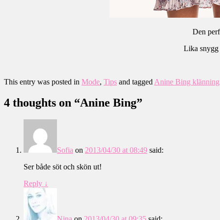
Den per
Lika snygg t
This entry was posted in
Mode
,
Tips
and tagged
Anine Bing klänning
4 thoughts on “
Anine Bing
”
Sofia
on
2013/04/30 at 08:49
said:
Ser både söt och skön ut!
Reply
↓
Nina
on
2013/04/30 at 09:35
said: