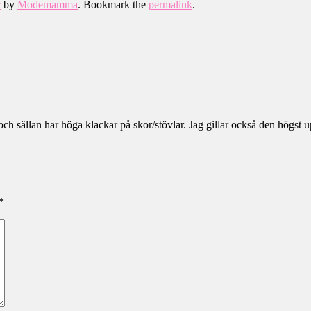
r
by
Modemamma
. Bookmark the
permalink
.
och sällan har höga klackar på skor/stövlar. Jag gillar också den högst up
*