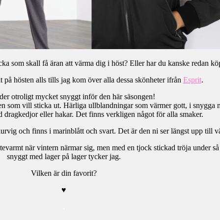
cka som skall få äran att värma dig i höst? Eller har du kanske redan kö
kt på hösten alls tills jag kom över alla dessa skönheter ifrån
Esprit
.
der otroligt mycket snyggt inför den här säsongen!
för den som vill sticka ut. Härliga ullblandningar som värmer gott, i snyg
dragkedjor eller hakar. Det finns verkligen något för alla smaker.
lurvig och finns i marinblått och svart. Det är den ni ser längst upp till 
ttevarmt när vintern närmar sig, men med en tjock stickad tröja under s
snyggt med lager på lager tycker jag.
Vilken är din favorit?
♥
.