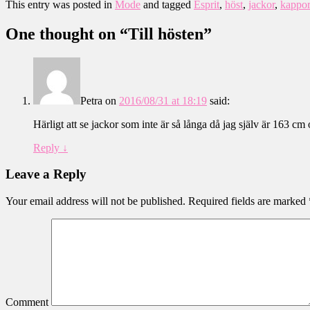
This entry was posted in
Mode
and tagged
Esprit
,
höst
,
jackor
,
kappo
One thought on “
Till hösten
”
Petra
on
2016/08/31 at 18:19
said:
Härligt att se jackor som inte är så långa då jag själv är 163 cm 
Reply
↓
Leave a Reply
Your email address will not be published.
Required fields are marked
Comment