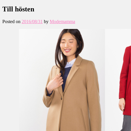
Till hösten
Posted on
2016/08/31
by
Modemamma