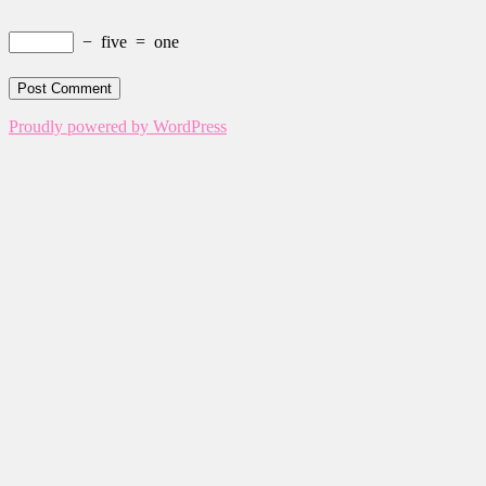
−
five
=
one
Proudly powered by WordPress