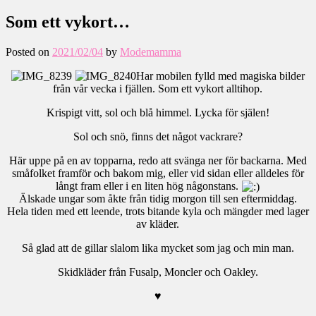
Som ett vykort…
Posted on
2021/02/04
by
Modemamma
Har mobilen fylld med magiska bilder
från vår vecka i fjällen. Som ett vykort alltihop.
Krispigt vitt, sol och blå himmel. Lycka för själen!
Sol och snö, finns det något vackrare?
Här uppe på en av topparna, redo att svänga ner för backarna. Med
småfolket framför och bakom mig, eller vid sidan eller alldeles för
långt fram eller i en liten hög någonstans.
Älskade ungar som åkte från tidig morgon till sen eftermiddag.
Hela tiden med ett leende, trots bitande kyla och mängder med lager
av kläder.
Så glad att de gillar slalom lika mycket som jag och min man.
Skidkläder från Fusalp, Moncler och Oakley.
♥