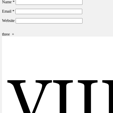
Name
*
Email
*
Website
three
+