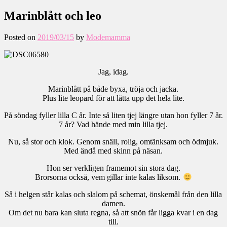
Marinblått och leo
Posted on
2019/03/15
by
Modemamma
Jag, idag.
Marinblått på både byxa, tröja och jacka.
Plus lite leopard för att lätta upp det hela lite.
På söndag fyller lilla C år. Inte så liten tjej längre utan hon fyller 7 år.
7 år? Vad hände med min lilla tjej.
Nu, så stor och klok. Genom snäll, rolig, omtänksam och ödmjuk.
Med ändå med skinn på näsan.
Hon ser verkligen framemot sin stora dag.
Brorsorna också, vem gillar inte kalas liksom.
Så i helgen står kalas och slalom på schemat, önskemål från den lilla
damen.
Om det nu bara kan sluta regna, så att snön får ligga kvar i en dag
till.