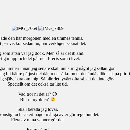
jade den här morgonen med en timmes tennis.
tt par veckor sedan nu, har verkligen saknat det.
g som attan var jag dock. Men så är det ibland.
t går upp och det går ner. Precis som i livet.
gra timmar innan jag senare skall unna mig något jag sällan gör.
 bli bättre på just det där, men så kommer det ändå alltid sist på priorit
 själv, bara om mig. Så blir det tyvärr ofta så, att det inte görs.
Speciellt om det också tar lite tid.
Vad tror ni det är? 😉
Blir ni nyfikna?
Skall berätta jag lovar.
 konstigt och säkert något många av er gör regelbundet.
Flera av mina vänner gör det.
Kram på er!