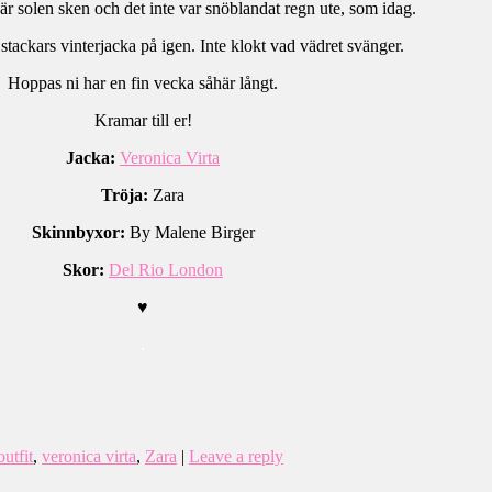
r solen sken och det inte var snöblandat regn ute, som idag.
stackars vinterjacka på igen. Inte klokt vad vädret svänger.
Hoppas ni har en fin vecka såhär långt.
Kramar till er!
Jacka:
Veronica Virta
Tröja:
Zara
Skinnbyxor:
By Malene Birger
Skor:
Del Rio London
♥
.
outfit
,
veronica virta
,
Zara
|
Leave a reply