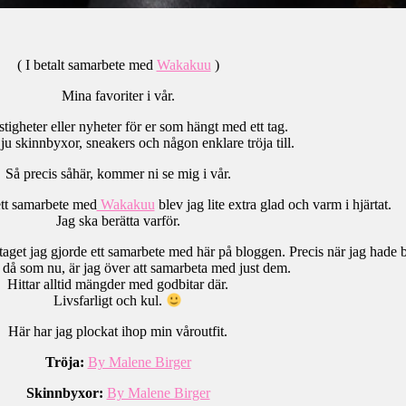
( I betalt samarbete med
Wakakuu
)
Mina favoriter i vår.
tigheter eller nyheter för er som hängt med ett tag.
 ju skinnbyxor, sneakers och någon enklare tröja till.
Så precis såhär, kommer ni se mig i vår.
ett samarbete med
Wakakuu
blev jag lite extra glad och varm i hjärtat.
Jag ska berätta varför.
taget jag gjorde ett samarbete med här på bloggen. Precis när jag hade b
t då som nu, är jag över att samarbeta med just dem.
Hittar alltid mängder med godbitar där.
Livsfarligt och kul.
Här har jag plockat ihop min våroutfit.
Tröja:
By Malene Birger
Skinnbyxor:
By Malene Birger