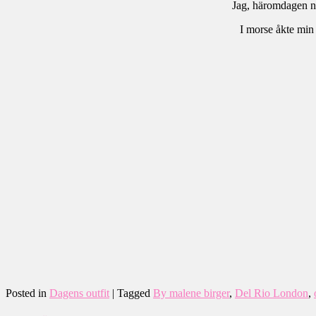
Jag, häromdagen nä
I morse åkte min 
Posted in
Dagens outfit
|
Tagged
By malene birger
,
Del Rio London
,