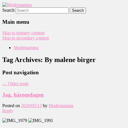
Search
Modemamma
Main menu
Skip to primary content
Skip to secondary content
Modemamma
Tag Archives:
By malene birger
Post navigation
←
Older posts
Jag, häromdagen
Posted on
2020/05/13
by
Modemamma
Reply