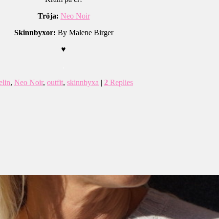
Tröja:
Neo Noir
Skinnbyxor:
By Malene Birger
♥
.
lin
,
Neo Noir
,
outfit
,
skinnbyxa
|
2
Replies