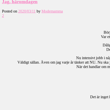
Jag, häromdagen
Posted on
2020/03/11
by
Modemamma
2
Bör
Var e
Dåli
De
Nu intensivt jobb i nå
Väldigt sällan. Även om jag varje år tänker att NU. Nu ska jag
När det handlar om mig
Det är inget