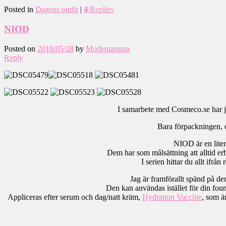
Posted in
Dagens outfit
|
4
Replies
NIOD
Posted on
2018/05/28
by
Modemamma
Reply
I samarbete med Cosmeco.se har jag
Bara förpackningen, d
NIOD är en liten
Dem har som målsättning att alltid erb
I serien hittar du allt ifrå
Jag är framförallt spänd på d
Den kan användas istället för din foun
Appliceras efter serum och dag/natt kräm,
Hydration Vaccine
, som ä