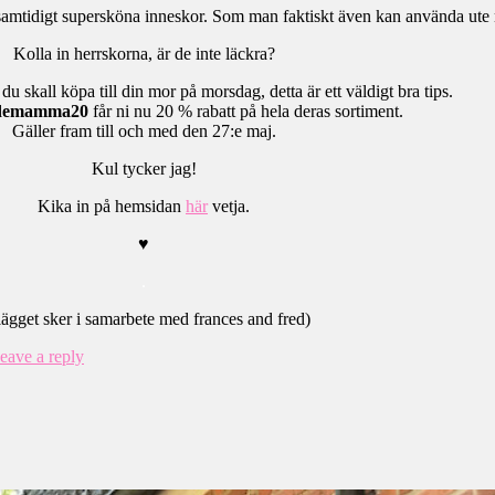
 samtidigt supersköna inneskor. Som man faktiskt även kan använda ut
Kolla in herrskorna, är de inte läckra?
du skall köpa till din mor på morsdag, detta är ett väldigt bra tips.
demamma20
får ni nu 20 % rabatt på hela deras sortiment.
Gäller fram till och med den 27:e maj.
Kul tycker jag!
Kika in på hemsidan
här
vetja.
♥
.
lägget sker i samarbete med frances and fred)
eave a reply