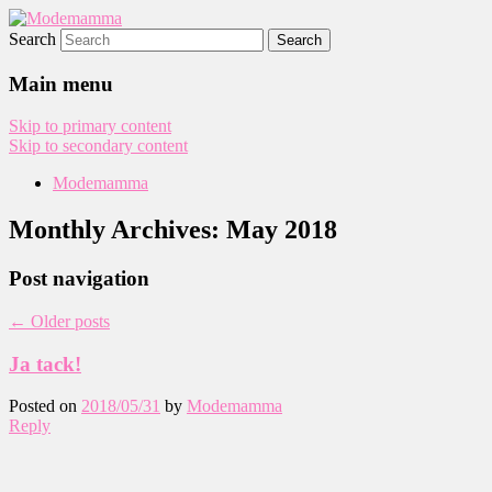
Search
Modemamma
Main menu
Skip to primary content
Skip to secondary content
Modemamma
Monthly Archives:
May 2018
Post navigation
←
Older posts
Ja tack!
Posted on
2018/05/31
by
Modemamma
Reply