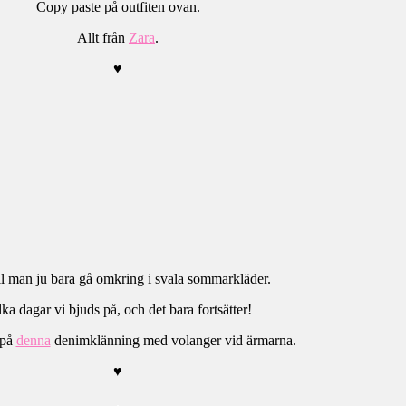
Copy paste på outfiten ovan.
Allt från
Zara
.
♥
l man ju bara gå omkring i svala sommarkläder.
lka dagar vi bjuds på, och det bara fortsätter!
 på
denna
denimklänning med volanger vid ärmarna.
♥
.