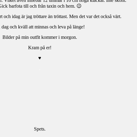
r. Vilket även innebar 12 timmar i 10 cm höga klackar. Inte skönt.
ick barfota till och från taxin och hem. 😉
t och idag är jag tröttare än tröttast. Men det var det också värt.
 dag och kväll att minnas och leva på länge!
Bilder på min outfit kommer i morgon.
Kram på er!
♥
.
Spets.