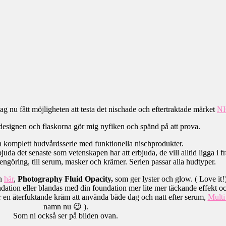
 nu fått möjligheten att testa det nischade och eftertraktade märket
N
esignen och flaskorna gör mig nyfiken och spänd på att prova.
 komplett hudvårdsserie med funktionella nischprodukter.
juda det senaste som vetenskapen har att erbjuda, de vill alltid ligga i f
n rengöring, till serum, masker och krämer. Serien passar alla hudtyper.
en
här
,
Photography Fluid Opacity,
som ger lyster och glow. ( Love it!
dation eller blandas med din foundation mer lite mer täckande effekt oc
r en återfuktande kräm att använda både dag och natt efter serum,
Multi
namn nu 😉 ).
Som ni också ser på bilden ovan.