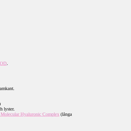
IOD
.
ramkant.
)
h lyster.
 Molecular Hyaluronic Complex
(långa