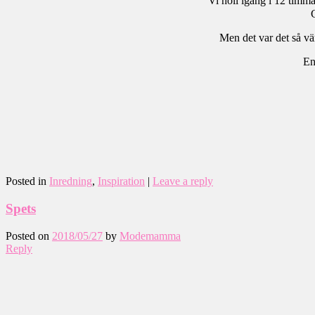
Vi höll igång i 12 timma
G
Men det var det så vär
En
Posted in
Inredning
,
Inspiration
|
Leave a reply
Spets
Posted on
2018/05/27
by
Modemamma
Reply