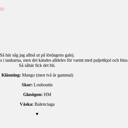
ply
Så här såg jag alltså ut på lördagens galej.
 i tankarna, men det kändes alldeles för varmt med paljettkjol och blus
Så såhär fick det bli.
Klänning:
Mango (men två år gammal)
Skor:
Louboutin
Glasögon:
HM
Väska:
Balenciaga
♥
.