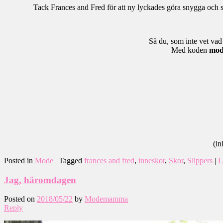
Tack Frances and Fred för att ny lyckades göra snygga och
Så du, som inte vet vad 
Med koden
mo
(in
Posted in
Mode
|
Tagged
frances and fred
,
inneskor
,
Skor
,
Slippers
|
L
Jag, häromdagen
Posted on
2018/05/22
by
Modemamma
Reply