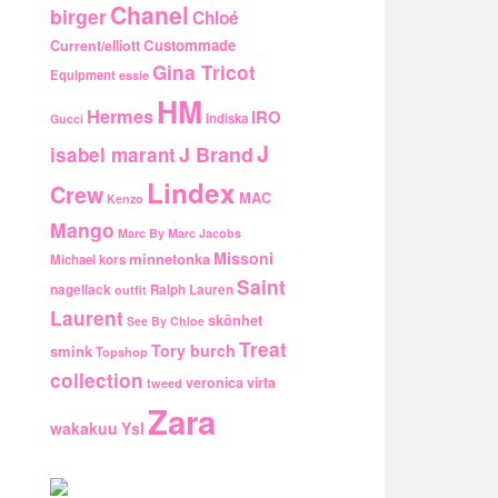
Chanel
birger
Chloé
Custommade
Current/elliott
Gina Tricot
Equipment
essie
HM
Hermes
IRO
Indiska
Gucci
J
J Brand
isabel marant
Lindex
Crew
MAC
Kenzo
Mango
Marc By Marc Jacobs
Missoni
minnetonka
Michael kors
Saint
nagellack
Ralph Lauren
outfit
Laurent
skönhet
See By Chloe
Treat
Tory burch
smink
Topshop
collection
veronica virta
tweed
Zara
wakakuu
Ysl