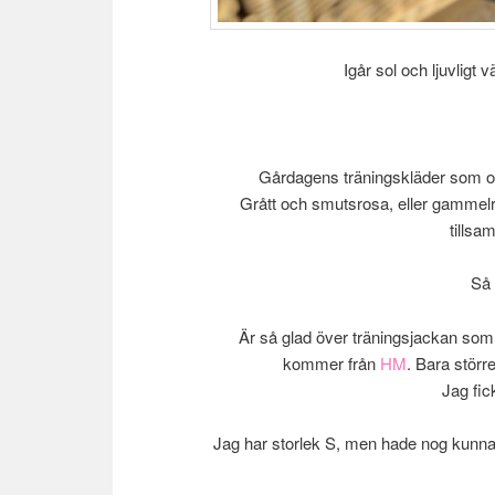
Igår sol och ljuvligt 
Gårdagens träningskläder som ock
Grått och smutsrosa, eller gammelro
tillsa
Så 
Är så glad över träningsjackan som
kommer från
HM
. Bara störr
Jag fic
Jag har storlek S, men hade nog kunnat