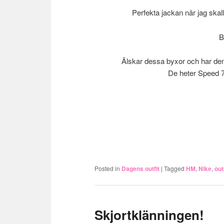
Perfekta jackan när jag skall 
B
Älskar dessa byxor och har dem i
De heter Speed 
.
Posted in
Dagens outfit
|
Tagged
HM
,
Nike
,
outf
Skjortklänningen!