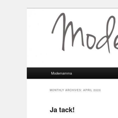
Modemamma
Main
Modemamma
Skip
Skip
menu
to
to
MONTHLY ARCHIVES:
APRIL 2020
primary
secondary
Ja tack!
content
content