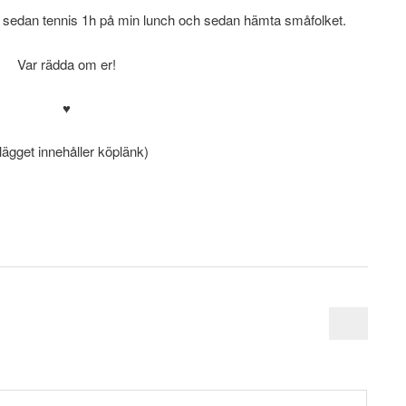
el, sedan tennis 1h på min lunch och sedan hämta småfolket.
Var rädda om er!
♥
nlägget innehåller köplänk)
.