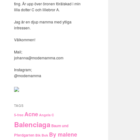
ting. Är upp över öronen förälskad i min
lilla dotter C och lillebror A.
Jag är en djup mamma med ytliga
intressen.
Välkommen!
Mail;
johanna@modemamma.com
Instagram;
@modemamma
TAGS
Acne
5-free
Angela C
Balenciaga
Baum und
By malene
Pferdgarten
Bik Bok