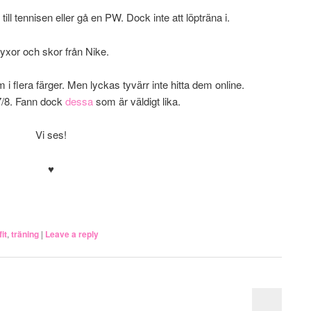
till tennisen eller gå en PW. Dock inte att löpträna i.
yxor och skor från Nike.
 flera färger. Men lyckas tyvärr inte hitta dem online.
7/8. Fann dock
dessa
som är väldigt lika.
Vi ses!
♥
it
,
träning
|
Leave a reply