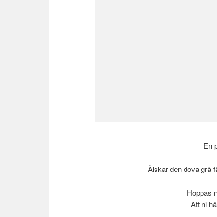
En p
Älskar den dova grå fä
Hoppas ni
Att ni hå