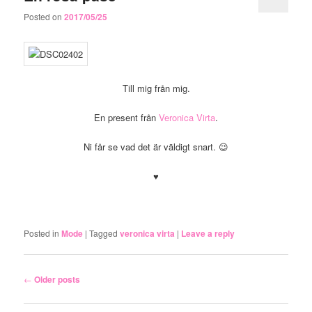
Posted on
2017/05/25
Till mig från mig.
En present från
Veronica Virta
.
Ni får se vad det är väldigt snart. 😉
♥
.
Posted in
Mode
|
Tagged
veronica virta
|
Leave a reply
Post
←
Older posts
navigation