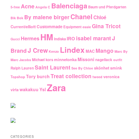
Balenciaga
Acne
Baum und Pferdgarten
5-free
Angela C
Chanel
By malene birger
Chloé
Bik Bok
Gina Tricot
Custommade
Current/elliott
Equipment
essie
HM
J
Hermes
isabel marant
IRO
Indiska
Gucci
Lindex
J Crew
Brand
Mango
MAC
Kenzo
Marc By
Missoni
minnetonka
Michael kors
nagellack
Marc Jacobs
outfit
Saint Laurent
smink
skönhet
Ralph Lauren
See By Chloe
Treat collection
Tory burch
veronica
Topshop
tweed
Zara
wakakuu
Ysl
virta
CATEGORIES