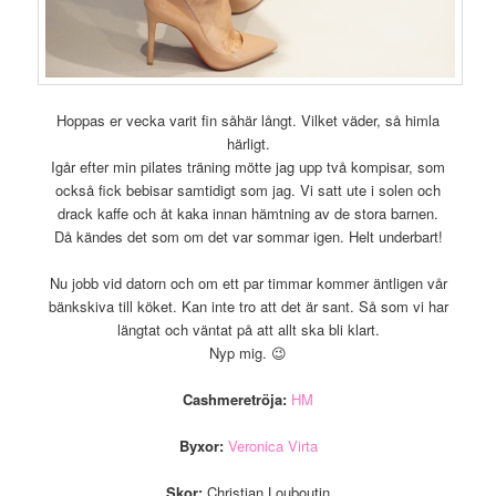
Hoppas er vecka varit fin såhär långt. Vilket väder, så himla
härligt.
Igår efter min pilates träning mötte jag upp två kompisar, som
också fick bebisar samtidigt som jag. Vi satt ute i solen och
drack kaffe och åt kaka innan hämtning av de stora barnen.
Då kändes det som om det var sommar igen. Helt underbart!
Nu jobb vid datorn och om ett par timmar kommer äntligen vår
bänkskiva till köket. Kan inte tro att det är sant. Så som vi har
längtat och väntat på att allt ska bli klart.
Nyp mig. 😉
Cashmeretröja:
HM
Byxor:
Veronica Virta
Skor:
Christian Louboutin