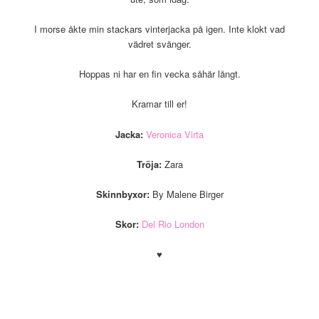
I morse åkte min stackars vinterjacka på igen. Inte klokt vad
vädret svänger.
Hoppas ni har en fin vecka såhär långt.
Kramar till er!
Jacka:
Veronica Virta
Tröja:
Zara
Skinnbyxor:
By Malene Birger
Skor:
Del Rio London
♥
.