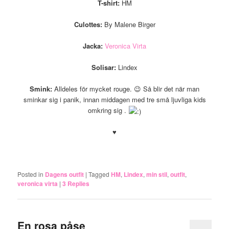
T-shirt:
HM
Culottes:
By Malene Birger
Jacka:
Veronica Virta
Solisar:
Lindex
Smink:
Alldeles för mycket rouge. 😉 Så blir det när man
sminkar sig i panik, innan middagen med tre små ljuvliga kids
omkring sig .
♥
.
Posted in
Dagens outfit
|
Tagged
HM
,
Lindex
,
min stil
,
outfit
,
veronica virta
|
3
Replies
En rosa påse