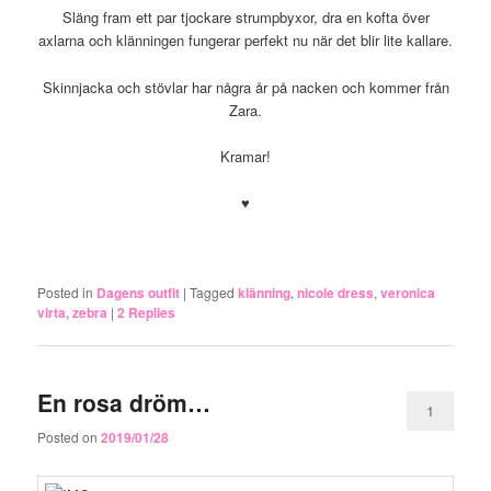
Släng fram ett par tjockare strumpbyxor, dra en kofta över
axlarna och klänningen fungerar perfekt nu när det blir lite kallare.
Skinnjacka och stövlar har några år på nacken och kommer från
Zara.
Kramar!
♥
.
Posted in
Dagens outfit
|
Tagged
klänning
,
nicole dress
,
veronica
virta
,
zebra
|
2
Replies
En rosa dröm…
1
Posted on
2019/01/28