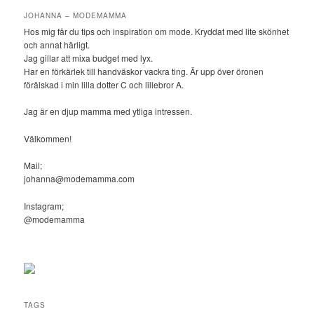
JOHANNA – MODEMAMMA
Hos mig får du tips och inspiration om mode. Kryddat med lite skönhet
och annat härligt.
Jag gillar att mixa budget med lyx.
Har en förkärlek till handväskor vackra ting. Är upp över öronen
förälskad i min lilla dotter C och lillebror A.
Jag är en djup mamma med ytliga intressen.
Välkommen!
Mail;
johanna@modemamma.com
Instagram;
@modemamma
TAGS