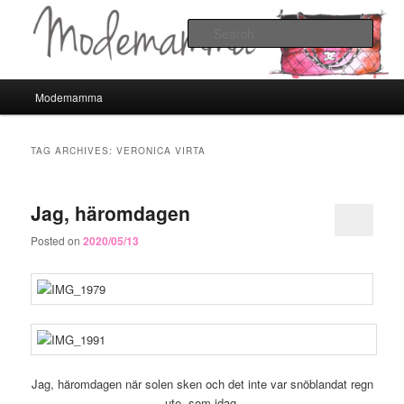
Sear
Modemamma
Main
Modemamma
Skip
Skip
menu
to
to
TAG ARCHIVES:
VERONICA VIRTA
primary
secondary
Jag, häromdagen
content
content
Posted on
2020/05/13
Jag, häromdagen när solen sken och det inte var snöblandat regn
ute, som idag.