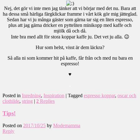
Nej, det gör vi inte men jag tänker att vi börjar med det nu. Bara att
ha dessa små härliga färgklickar framme i vårt kök gör mig jätteglad.
Sedan har vi ju många gäster som gärna tar sig en liten espresso,
plus att jag gärna dricker en pytteliten minikopp med kaffe och
mjölk då och då.
Inte bra med allt för stora koppar kaffe ju. Det vet ju alla. 😉
Hur som helst, visst är dem läckra?
Så alla ni som kommer hit på kaffe, får från och med nu bara en
espresso!
♥
.
Posted in
Inredning
,
Inspiration
|
Tagged
espresso koppar
,
oscar och
clothilde
,
string
|
2
Replies
Tips!
Posted on
2017/10/25
by
Modemamma
Reply