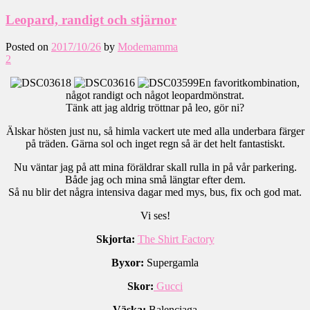
Leopard, randigt och stjärnor
Posted on
2017/10/26
by
Modemamma
2
En favoritkombination,
något randigt och något leopardmönstrat.
Tänk att jag aldrig tröttnar på leo, gör ni?
Älskar hösten just nu, så himla vackert ute med alla underbara färger
på träden. Gärna sol och inget regn så är det helt fantastiskt.
Nu väntar jag på att mina föräldrar skall rulla in på vår parkering.
Både jag och mina små längtar efter dem.
Så nu blir det några intensiva dagar med mys, bus, fix och god mat.
Vi ses!
Skjorta:
The Shirt Factory
Byxor:
Supergamla
Skor:
Gucci
Väska:
Balenciaga