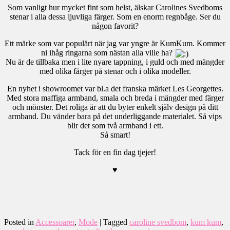
Som vanligt hur mycket fint som helst, älskar Carolines Svedboms
stenar i alla dessa ljuvliga färger. Som en enorm regnbåge. Ser du
någon favorit?
Ett märke som var populärt när jag var yngre är KumKum. Kommer
ni ihåg ringarna som nästan alla ville ha?
Nu är de tillbaka men i lite nyare tappning, i guld och med mängder
med olika färger på stenar och i olika modeller.
En nyhet i showroomet var bl.a det franska märket Les Georgettes.
Med stora maffiga armband, smala och breda i mängder med färger
och mönster. Det roliga är att du byter enkelt själv design på ditt
armband. Du vänder bara på det underliggande materialet. Så vips
blir det som två armband i ett.
Så smart!
Tack för en fin dag tjejer!
♥
.
Posted in
Accessoarer
,
Mode
|
Tagged
caroline svedbom
,
kum kum
,