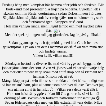
Fredags häng med kompisar här hemma efter jobb och förskola. Blir
bortskämd med presenter bl.a tröjan på bilderna. Cykeltur, lek i
skogen och min första joggingrunda sedan förlossningen i lördags.
Så jäkla skönt, så jäkla stolt över mig själv som nu känner mig stark
och återhämtad igen. Kroppen är så cool.
Hela min vanliga runda, men i lugnt tempo och med mycket extra
flås.
Men det spelar ju ingen roll, jag gjorde det. Jag är påväg tillbaka!
Sedan pyjamasparty och tjej middag med lilla C och hennes
tjejkompisar. Lyckan i att deras mammor också råkar vara mina fina
och härliga vänner.
Vilken kväll, vilken mat!!!!
Söndagen bestod av diverse fix med vårt bygge och byggare, de
jobbar jämt känns det som. Även vi, jösses vad vi har slitit varje helg
och mer eller mindre varje kväll med att få ihop och få klart allt här
hemma. Ni som vet, ni vet.
Många klappar på axeln till oss som roddar allt det här samtidigt som
vi har tre små barn, plus allt annat som hör livet till osv. Behöver jag
ens nämna att vi är helt slut 😉 . Vilken resa detta varit alltså.
Hur som helst så byggde vi klart lill C´s garderob, så vi kan få
ordning på alla sovrum och förbättra nattsömnen för samtliga 😉 .
Sedan födelsedagskalas med vår lilla extrafamilj vars dotter fyllde