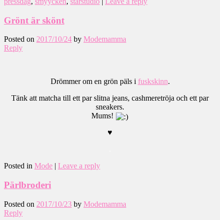
pressdag
,
smyycken
,
starstudio
|
Leave a reply
Grönt är skönt
Posted on
2017/10/24
by
Modemamma
Reply
Drömmer om en grön päls i
fuskskinn
.
Tänk att matcha till ett par slitna jeans, cashmeretröja och ett par
sneakers.
Mums!
♥
.
Posted in
Mode
|
Leave a reply
Pärlbroderi
Posted on
2017/10/23
by
Modemamma
Reply