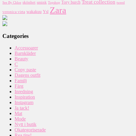
Treat collection
Tory burch
smink
skönhet
Topshop
tweed
See By Chloe
Zara
wakakuu
Ysl
veronica virta
Categories
Accessoarer
Barnkläder
Beauty
C
Copy paste
Dagens outfit
Familj
Färg
Inredning
Inspiration
Instagram
Ja tack!
Mat
Mode
Nytt i butik
Okategoriserade
Rea tips!