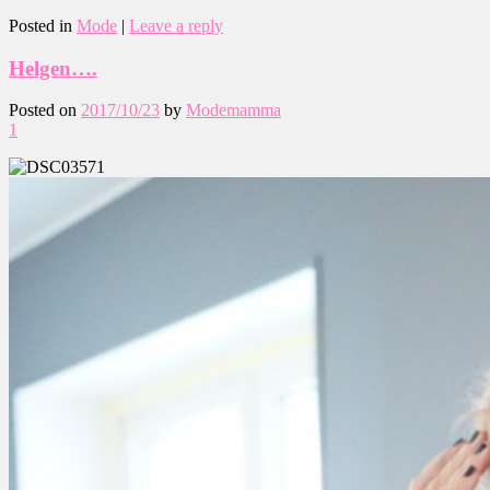
Posted in
Mode
|
Leave a reply
Helgen….
Posted on
2017/10/23
by
Modemamma
1