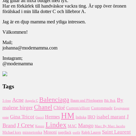
Jag gillar att mixa budget med lyx.
Har en förkärlek till handväskor vackra ting. Är upp över öronen
förälskad i min lilla dotter C och lillebror A.
Jag är en djup mamma med ytliga intressen.
Välkommen!
Mail;
johanna@modemamma.com
Instagram;
@modemamma
Tags
Balenciaga
Acne
By
5-free
Baum und Pferdgarten
Bik Bok
Angela C
Chanel
malene birger
Chloé
Custommade
Current/elliott
Equipment
HM
J
Gina Tricot
Hermes
isabel marant
IRO
essie
Indiska
Gucci
Lindex
J Crew
Brand
Mango
MAC
Kenzo
Marc By Marc Jacobs
Saint Laurent
Missoni
minnetonka
nagellack
Michael kors
outfit
Ralph Lauren