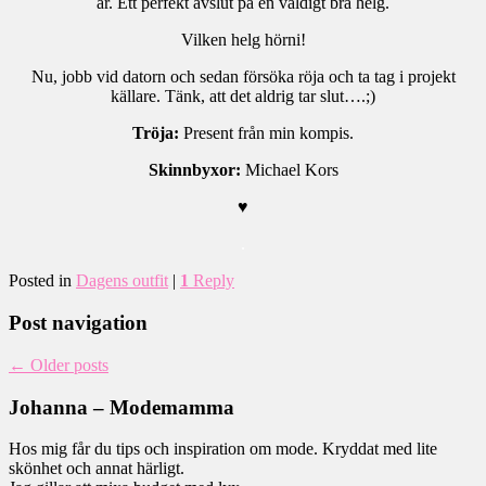
år. Ett perfekt avslut på en väldigt bra helg.
Vilken helg hörni!
Nu, jobb vid datorn och sedan försöka röja och ta tag i projekt
källare. Tänk, att det aldrig tar slut….;)
Tröja:
Present från min kompis.
Skinnbyxor:
Michael Kors
♥
.
Posted in
Dagens outfit
|
1
Reply
Post navigation
←
Older posts
Johanna – Modemamma
Hos mig får du tips och inspiration om mode. Kryddat med lite
skönhet och annat härligt.