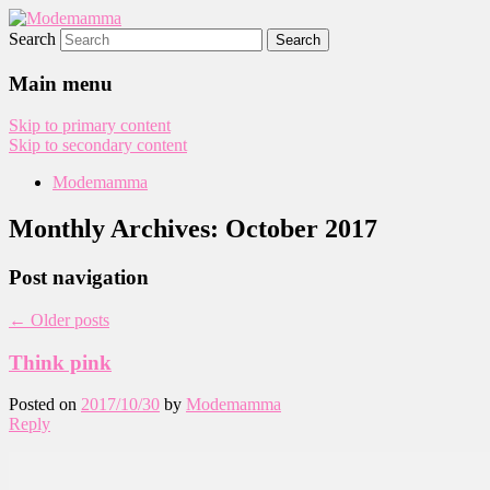
Search
Modemamma
Main menu
Skip to primary content
Skip to secondary content
Modemamma
Monthly Archives:
October 2017
Post navigation
←
Older posts
Think pink
Posted on
2017/10/30
by
Modemamma
Reply