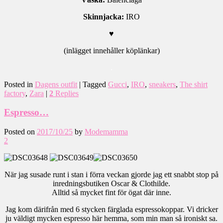
Skinnjacka:
IRO
♥
(inlägget innehåller köplänkar)
.
Posted in
Dagens outfit
|
Tagged
Gucci
,
IRO
,
sneakers
,
The shirt
factory
,
Zara
|
2
Replies
Espresso…
Posted on
2017/10/25
by
Modemamma
2
När jag susade runt i stan i förra veckan gjorde jag ett snabbt stop på
inredningsbutiken Oscar & Clothilde.
Alltid så mycket fint för ögat där inne.
Jag kom därifrån med 6 stycken färglada espressokoppar. Vi dricker
ju väldigt mycken espresso här hemma, som min man så ironiskt sa.