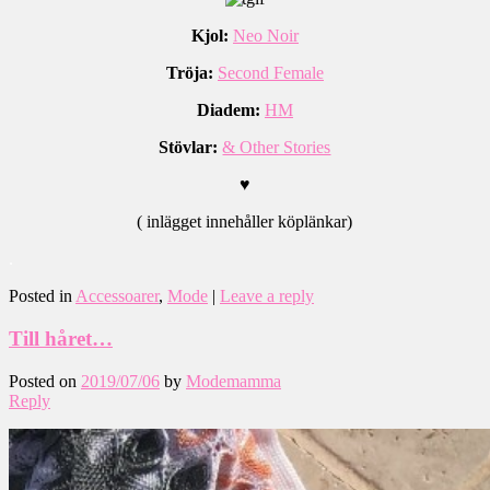
Kjol:
Neo Noir
Tröja:
Second Female
Diadem:
HM
Stövlar:
& Other Stories
♥
( inlägget innehåller köplänkar)
.
Posted in
Accessoarer
,
Mode
|
Leave a reply
Till håret…
Posted on
2019/07/06
by
Modemamma
Reply