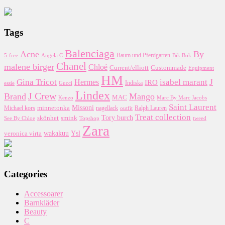
Tags
Balenciaga
Acne
By
5-free
Baum und Pferdgarten
Bik Bok
Angela C
Chanel
malene birger
Chloé
Custommade
Current/elliott
Equipment
HM
J
Gina Tricot
Hermes
isabel marant
IRO
essie
Indiska
Gucci
Lindex
J Crew
Brand
Mango
MAC
Kenzo
Marc By Marc Jacobs
Saint Laurent
Missoni
minnetonka
nagellack
Michael kors
outfit
Ralph Lauren
Treat collection
Tory burch
smink
skönhet
Topshop
tweed
See By Chloe
Zara
wakakuu
Ysl
veronica virta
Categories
Accessoarer
Barnkläder
Beauty
C