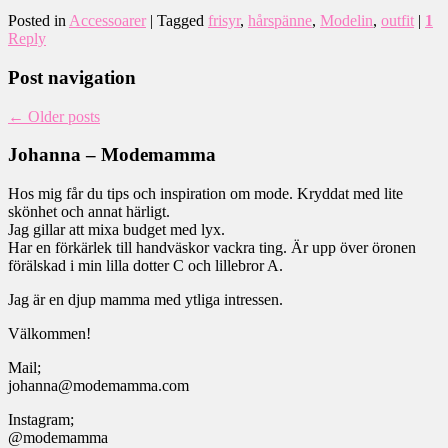
Posted in
Accessoarer
|
Tagged
frisyr
,
hårspänne
,
Modelin
,
outfit
|
1
Reply
Post navigation
←
Older posts
Johanna – Modemamma
Hos mig får du tips och inspiration om mode. Kryddat med lite
skönhet och annat härligt.
Jag gillar att mixa budget med lyx.
Har en förkärlek till handväskor vackra ting. Är upp över öronen
förälskad i min lilla dotter C och lillebror A.
Jag är en djup mamma med ytliga intressen.
Välkommen!
Mail;
johanna@modemamma.com
Instagram;
@modemamma