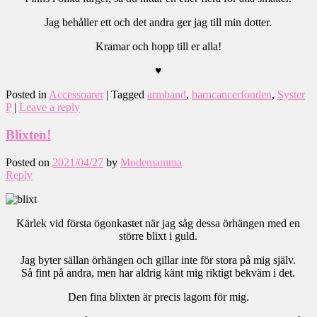
Jag behåller ett och det andra ger jag till min dotter.
Kramar och hopp till er alla!
♥
Posted in
Accessoarer
|
Tagged
armband
,
barncancerfonden
,
Syster
P
|
Leave a reply
Blixten!
Posted on
2021/04/27
by
Modemamma
Reply
Kärlek vid första ögonkastet när jag såg dessa örhängen med en
större blixt i guld.
Jag byter sällan örhängen och gillar inte för stora på mig själv.
Så fint på andra, men har aldrig känt mig riktigt bekväm i det.
Den fina blixten är precis lagom för mig.