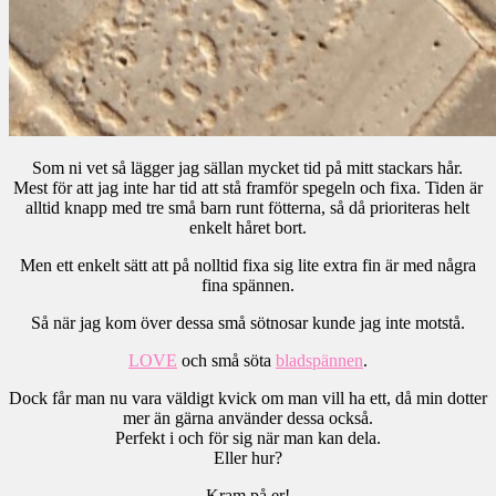
Som ni vet så lägger jag sällan mycket tid på mitt stackars hår.
Mest för att jag inte har tid att stå framför spegeln och fixa. Tiden är
alltid knapp med tre små barn runt fötterna, så då prioriteras helt
enkelt håret bort.
Men ett enkelt sätt att på nolltid fixa sig lite extra fin är med några
fina spännen.
Så när jag kom över dessa små sötnosar kunde jag inte motstå.
LOVE
och små söta
bladspännen
.
Dock får man nu vara väldigt kvick om man vill ha ett, då min dotter
mer än gärna använder dessa också.
Perfekt i och för sig när man kan dela.
Eller hur?
Kram på er!