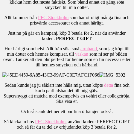
klickat hem det mesta faktiskt. Som bland annat ett gäng söta
smycken till min dotter.
Allt kommer från
PFG Stockholm
som har otroligt många fina och
prisvärda accessoarer och annat härligt.
Just nu på går en kampanj, köp 3 betala för 2, när du använder
koden:
PERFECT GIFT
Hur härligt som helst. Allt från söta små
armband
, som jag köpt till
min dotter och hennes kompisar, till
väskan
som ni ser på bilden
ovan. Tänker att den blir perfekt för henne som en fin necessär eller
till hennes smycken och hårband.
Sedan kunde jag ju såklart inte hålla mig, utan köpte
detta
fina och
korta pärlhalsbandet till mig själv.
Supersnyggt att matcha med exempelvis en t-shirt eller collegetröja.
Ska visa er.
Och så slank det ner ett par fina örhängen också.
Så klicka in hos
PFG Stockholm
, använd koden: PERFECT GIFT
och så får du ta del av erbjudandet köp 3 betala för 2.