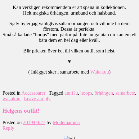
Kan verkligen rekommendera er att spana in kollektionen.
Helt magiska örhängen, armband och halsband.
Själv byter jag vanligtvis sällan örhängen och vill inte ha dem
förstora. Dessa är perfekta.
Små så kallade “hoops” med pärlor på. Inte tunga utan du kan enkelt
bära dem en hel dag eller kväll.
Blir pricken över i:et till vilken outfit som helst.
♥
( Inlägget sker i samarbete med
Wakakuu
)
.
Posted in
Accessoarer
|
Tagged
anni lu
,
hoops
,
örhängen
,
samarbete
,
wakakuu
|
Leave a reply
Helgens outfit!
Posted on
2019/09/27
by
Modemamma
Reply