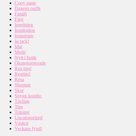
Copy paste
Dagens outfit
Familj
Färg
Inredning
Inspiration
Instagram
Ja tack!
Mat
Mode
Nytt i butik
Okategoriserade
Rea tips!
Reatips!
Resa
Shoppat
Skor
Snygg kombo
Tävling
Tips
Träning
Uncategorized
Väskor
Veckans fynd!