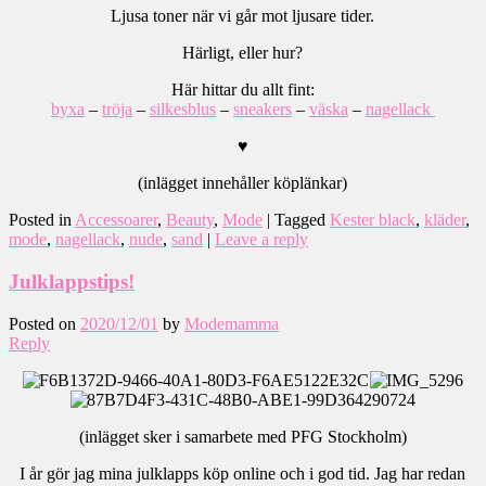
Ljusa toner när vi går mot ljusare tider.
Härligt, eller hur?
Här hittar du allt fint:
byxa
–
tröja
–
silkesblus
–
sneakers
–
väska
–
nagellack
♥
(inlägget innehåller köplänkar)
Posted in
Accessoarer
,
Beauty
,
Mode
|
Tagged
Kester black
,
kläder
,
mode
,
nagellack
,
nude
,
sand
|
Leave a reply
Julklappstips!
Posted on
2020/12/01
by
Modemamma
Reply
(inlägget sker i samarbete med PFG Stockholm)
I år gör jag mina julklapps köp online och i god tid. Jag har redan