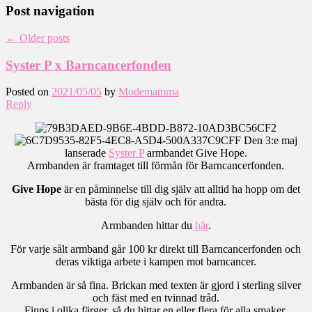
Post navigation
←
Older posts
Syster P x Barncancerfonden
Posted on
2021/05/05
by
Modemamma
Reply
Den 3:e maj
lanserade
Syster P
armbandet Give Hope.
Armbanden är framtaget till förmån för Barncancerfonden.
Give Hope
är en påminnelse till dig själv att alltid ha hopp om det
bästa för dig själv och för andra.
Armbanden hittar du
här
.
För varje sålt armband går 100 kr direkt till Barncancerfonden och
deras viktiga arbete i kampen mot barncancer.
Armbanden är så fina. Brickan med texten är gjord i sterling silver
och fäst med en tvinnad tråd.
Finns i olika färger, så du hittar en eller flera för alla smaker.