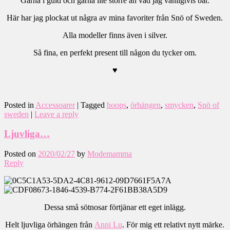
Gärna i guld och gärna lite större än vad jag vanligtvis bär.
Här har jag plockat ut några av mina favoriter från Snö of Sweden.
Alla modeller finns även i silver.
Så fina, en perfekt present till någon du tycker om.
♥
.
Posted in
Accessoarer
|
Tagged
hoops
,
örhängen
,
smycken
,
Snö of
sweden
|
Leave a reply
Ljuvliga…
Posted on
2020/02/27
by
Modemamma
Reply
Dessa små sötnosar förtjänar ett eget inlägg.
Helt ljuvliga örhängen från
Anni Lu
. För mig ett relativt nytt märke.