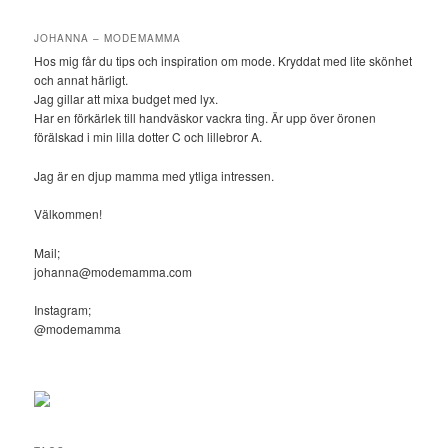
JOHANNA – MODEMAMMA
Hos mig får du tips och inspiration om mode. Kryddat med lite skönhet
och annat härligt.
Jag gillar att mixa budget med lyx.
Har en förkärlek till handväskor vackra ting. Är upp över öronen
förälskad i min lilla dotter C och lillebror A.
Jag är en djup mamma med ytliga intressen.
Välkommen!
Mail;
johanna@modemamma.com
Instagram;
@modemamma