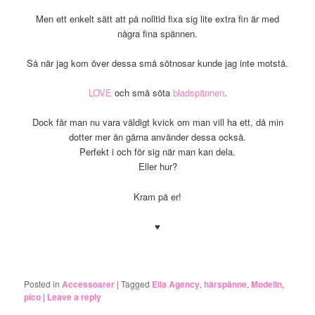
Men ett enkelt sätt att på nolltid fixa sig lite extra fin är med
några fina spännen.
Så när jag kom över dessa små sötnosar kunde jag inte motstå.
LOVE
och små söta
bladspännen
.
Dock får man nu vara väldigt kvick om man vill ha ett, då min
dotter mer än gärna använder dessa också.
Perfekt i och för sig när man kan dela.
Eller hur?
Kram på er!
♥
.
Posted in
Accessoarer
|
Tagged
Ella Agency
,
hårspänne
,
Modelin
,
pico
|
Leave a reply