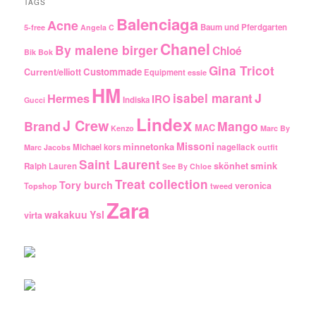
TAGS
Balenciaga
Acne
Baum und Pferdgarten
5-free
Angela C
Chanel
By malene birger
Chloé
Bik Bok
Gina Tricot
Custommade
Current/elliott
Equipment
essie
HM
J
Hermes
isabel marant
IRO
Indiska
Gucci
Lindex
J Crew
Brand
Mango
MAC
Kenzo
Marc By
Missoni
minnetonka
Michael kors
nagellack
Marc Jacobs
outfit
Saint Laurent
smink
skönhet
Ralph Lauren
See By Chloe
Treat collection
Tory burch
veronica
Topshop
tweed
Zara
wakakuu
Ysl
virta