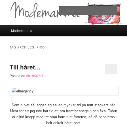
Sear
Modemamma
Main
Modemamma
Skip
Skip
menu
to
to
TAG ARCHIVES:
PICO
primary
secondary
Till håret…
content
content
Posted on
2019/07/06
Som ni vet så lägger jag sällan mycket tid på mitt stackars hår.
Mest för att jag inte har tid att stå framför spegeln och fixa. Tiden
är alltid knapp med tre små barn runt fötterna, så då prioriteras
helt enkelt håret bort.