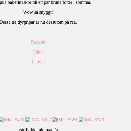
gula ballerinaskor till ett par bruna fötter i sommar.
Wow så snyggt!
Dessa tre dyrgripar är nu dessutom på rea.
.
Repetto
Chloé
Lanvin
.
Igår fyllde min man år.