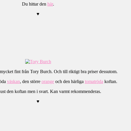
Du hittar den
här
.
♥
mycket fint från Tory Burch. Och till riktigt bra priser dessutom.
röda
väskan
, den större
orange
och den härliga
tomatröda
koftan.
 just den koftan men i svart. Kan varmt rekommenderas.
♥