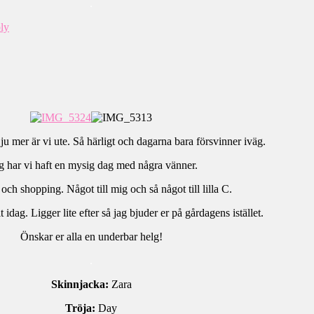
.
ly
ju mer är vi ute. Så härligt och dagarna bara försvinner iväg.
g har vi haft en mysig dag med några vänner.
och shopping. Något till mig och så något till lilla C.
 idag. Ligger lite efter så jag bjuder er på gårdagens istället.
Önskar er alla en underbar helg!
.
Skinnjacka:
Zara
Tröja:
Day