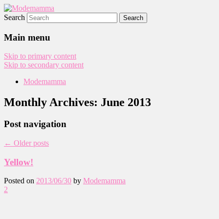
Search
Modemamma
Main menu
Skip to primary content
Skip to secondary content
Modemamma
Monthly Archives:
June 2013
Post navigation
←
Older posts
Yellow!
Posted on
2013/06/30
by
Modemamma
2