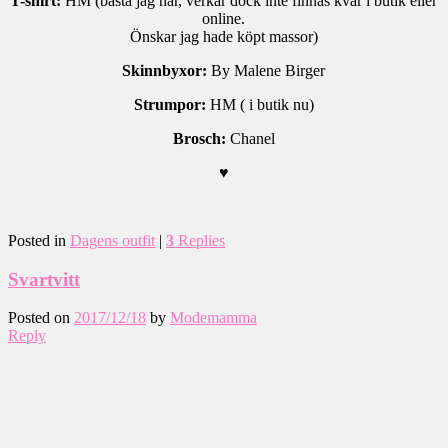
T-shirt:
HM (bästa jag har, verkar dock inte finnas kvar i butik eller
online.
Önskar jag hade köpt massor)
Skinnbyxor:
By Malene Birger
Strumpor:
HM ( i butik nu)
Brosch:
Chanel
♥
.
Posted in
Dagens outfit
|
3
Replies
Svartvitt
Posted on
2017/12/18
by
Modemamma
Reply