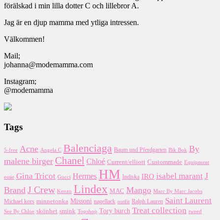
förälskad i min lilla dotter C och lillebror A.
Jag är en djup mamma med ytliga intressen.
Välkommen!
Mail;
johanna@modemamma.com
Instagram;
@modemamma
Tags
Balenciaga
Acne
By
5-free
Baum und Pferdgarten
Bik Bok
Angela C
Chanel
malene birger
Chloé
Custommade
Current/elliott
Equipment
HM
J
Gina Tricot
Hermes
isabel marant
IRO
essie
Indiska
Gucci
Lindex
J Crew
Brand
Mango
MAC
Kenzo
Marc By Marc Jacobs
Saint Laurent
Missoni
minnetonka
nagellack
Michael kors
outfit
Ralph Lauren
Treat collection
Tory burch
smink
skönhet
Topshop
tweed
See By Chloe