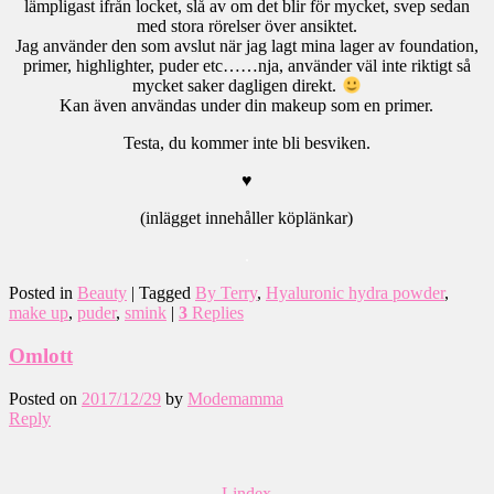
lämpligast ifrån locket, slå av om det blir för mycket, svep sedan
med stora rörelser över ansiktet.
Jag använder den som avslut när jag lagt mina lager av foundation,
primer, highlighter, puder etc……nja, använder väl inte riktigt så
mycket saker dagligen direkt.
Kan även användas under din makeup som en primer.
Testa, du kommer inte bli besviken.
♥
(inlägget innehåller köplänkar)
.
Posted in
Beauty
|
Tagged
By Terry
,
Hyaluronic hydra powder
,
make up
,
puder
,
smink
|
3
Replies
Omlott
Posted on
2017/12/29
by
Modemamma
Reply
Lindex