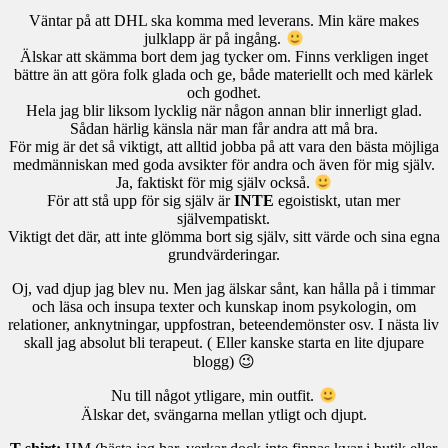
Väntar på att DHL ska komma med leverans. Min käre makes
julklapp är på ingång.
Älskar att skämma bort dem jag tycker om. Finns verkligen inget
bättre än att göra folk glada och ge, både materiellt och med kärlek
och godhet.
Hela jag blir liksom lycklig när någon annan blir innerligt glad.
Sådan härlig känsla när man får andra att må bra.
För mig är det så viktigt, att alltid jobba på att vara den bästa möjliga
medmänniskan med goda avsikter för andra och även för mig själv.
Ja, faktiskt för mig själv också.
För att stå upp för sig själv är
INTE
egoistiskt, utan mer
självempatiskt.
Viktigt det där, att inte glömma bort sig själv, sitt värde och sina egna
grundvärderingar.
Oj, vad djup jag blev nu. Men jag älskar sånt, kan hålla på i timmar
och läsa och insupa texter och kunskap inom psykologin, om
relationer, anknytningar, uppfostran, beteendemönster osv. I nästa liv
skall jag absolut bli terapeut. ( Eller kanske starta en lite djupare
blogg) 😉
Nu till något ytligare, min outfit.
Älskar det, svängarna mellan ytligt och djupt.