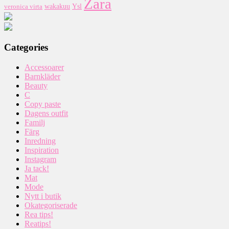
Zara
wakakuu
Ysl
veronica virta
Categories
Accessoarer
Barnkläder
Beauty
C
Copy paste
Dagens outfit
Familj
Färg
Inredning
Inspiration
Instagram
Ja tack!
Mat
Mode
Nytt i butik
Okategoriserade
Rea tips!
Reatips!