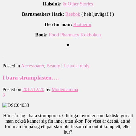
Halsduk:
& Other Stories
Barnsneakers i lack:
Reebok
( helt ljuvliga!!! )
Deo för män:
Biotherm
Book:
Food Pharmacy Kokboken
♥
.
Posted in
Accessoarer
,
Beauty
|
Leave a reply
I bara strumplästen….
Posted on
2017/12/20
by
Modemamma
3
Här står jag i bara strumporna. Glittriga favoriter som faktiskt gör att
man också känner sig fin inne, utan skor. För visst är det så, att så
fort man får på sig ett par skor blir liksom din outfit komplett, eller
hur?