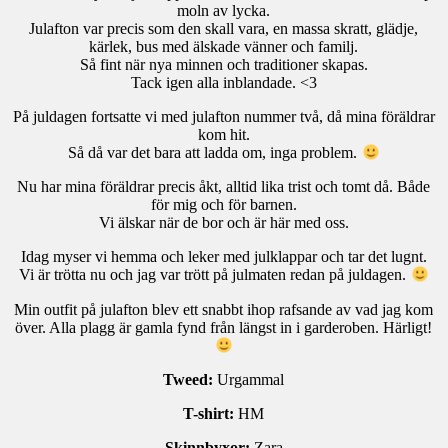
moln av lycka.
Julafton var precis som den skall vara, en massa skratt, glädje,
kärlek, bus med älskade vänner och familj.
Så fint när nya minnen och traditioner skapas.
Tack igen alla inblandade. <3
På juldagen fortsatte vi med julafton nummer två, då mina föräldrar
kom hit.
Så då var det bara att ladda om, inga problem.
Nu har mina föräldrar precis åkt, alltid lika trist och tomt då. Både
för mig och för barnen.
Vi älskar när de bor och är här med oss.
Idag myser vi hemma och leker med julklappar och tar det lugnt.
Vi är trötta nu och jag var trött på julmaten redan på juldagen.
Min outfit på julafton blev ett snabbt ihop rafsande av vad jag kom
över. Alla plagg är gamla fynd från längst in i garderoben. Härligt!
Tweed:
Urgammal
T-shirt:
HM
Skinnbyxor:
Zara