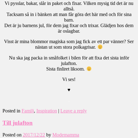
Vi pysslar, bakar, slår in paket och fixar. Vilken mysig tid det är nu
alltså.
Tacksam så in i bänken att man får göra det här med och för sina
barn.
Det är ju barnens jul, för dem jag fixar och trixar. Glädjen hos dem
är oslagbar.
Visst är mina blommor magiska som jag fick av ett par vänner? Ser
nästan ut som stora polkagrisar.
Nu ska jag packa in småfolket i bilen för att fixa det sista inför
julafton.
Sista finliret liksom.
Vi ses!
♥
.
Posted in
Familj
,
Inspiration
|
Leave a reply
Till julafton
Posted on
2017/12/22
by
Modemamma