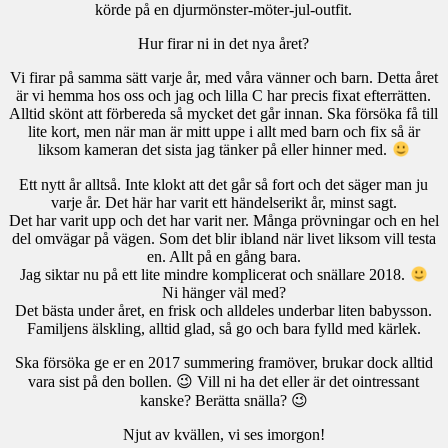
körde på en djurmönster-möter-jul-outfit.
Hur firar ni in det nya året?
Vi firar på samma sätt varje år, med våra vänner och barn. Detta året
är vi hemma hos oss och jag och lilla C har precis fixat efterrätten.
Alltid skönt att förbereda så mycket det går innan. Ska försöka få till
lite kort, men när man är mitt uppe i allt med barn och fix så är
liksom kameran det sista jag tänker på eller hinner med.
Ett nytt år alltså. Inte klokt att det går så fort och det säger man ju
varje år. Det här har varit ett händelserikt år, minst sagt.
Det har varit upp och det har varit ner. Många prövningar och en hel
del omvägar på vägen. Som det blir ibland när livet liksom vill testa
en. Allt på en gång bara.
Jag siktar nu på ett lite mindre komplicerat och snällare 2018.
Ni hänger väl med?
Det bästa under året, en frisk och alldeles underbar liten babysson.
Familjens älskling, alltid glad, så go och bara fylld med kärlek.
Ska försöka ge er en 2017 summering framöver, brukar dock alltid
vara sist på den bollen. 😉 Vill ni ha det eller är det ointressant
kanske? Berätta snälla? 😉
Njut av kvällen, vi ses imorgon!