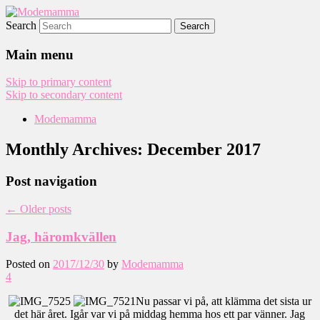
Search
Modemamma
Main menu
Skip to primary content
Skip to secondary content
Modemamma
Monthly Archives:
December 2017
Post navigation
←
Older posts
Jag, häromkvällen
Posted on
2017/12/30
by
Modemamma
4
Nu passar vi på, att klämma det sista ur
det här året. Igår var vi på middag hemma hos ett par vänner. Jag