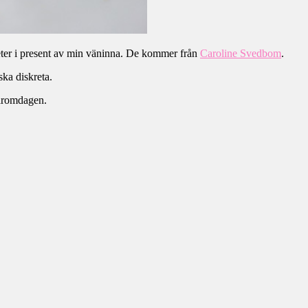
heter i present av min väninna. De kommer från
Caroline Svedbom
.
ska diskreta.
häromdagen.