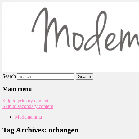
Modemamma
Search
Main menu
Skip to primary content
Skip to secondary content
Modemamma
Tag Archives:
örhängen