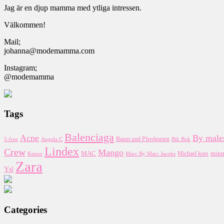
Jag är en djup mamma med ytliga intressen.
Välkommen!
Mail;
johanna@modemamma.com
Instagram;
@modemamma
Tags
Balenciaga
Acne
By malen
5-free
Baum und Pferdgarten
Bik Bok
Angela C
Lindex
Crew
Mango
minn
MAC
Kenzo
Marc By Marc Jacobs
Michael kors
Zara
Ysl
Categories