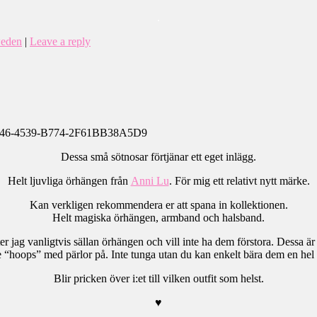
.
weden
|
Leave a reply
Dessa små sötnosar förtjänar ett eget inlägg.
Helt ljuvliga örhängen från
Anni Lu
. För mig ett relativt nytt märke.
Kan verkligen rekommendera er att spana in kollektionen.
Helt magiska örhängen, armband och halsband.
er jag vanligtvis sällan örhängen och vill inte ha dem förstora. Dessa är
 “hoops” med pärlor på. Inte tunga utan du kan enkelt bära dem en hel d
Blir pricken över i:et till vilken outfit som helst.
♥