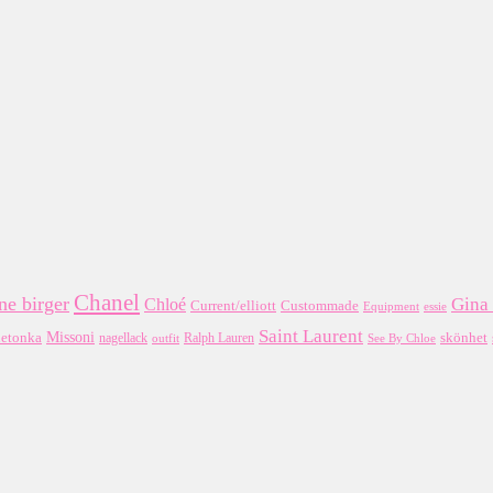
Chanel
e birger
Gina 
Chloé
Custommade
Current/elliott
Equipment
essie
Saint Laurent
Missoni
etonka
nagellack
skönhet
outfit
Ralph Lauren
See By Chloe