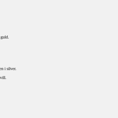
 guld.
 i silver.
ill.