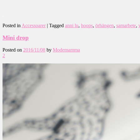
.
Posted in
Accessoarer
|
Tagged
anni lu
,
hoops
,
örhängen
,
samarbete
,
Mini drop
Posted on
2016/11/08
by
Modemamma
2