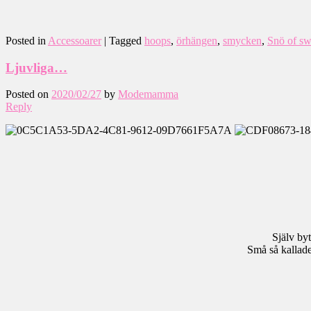
Posted in
Accessoarer
|
Tagged
hoops
,
örhängen
,
smycken
,
Snö of s
Ljuvliga…
Posted on
2020/02/27
by
Modemamma
Reply
Själv byt
Små så kallade