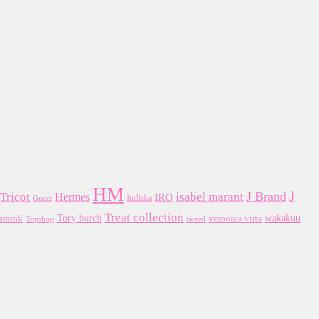
HM
J
J Brand
Tricot
Hermes
isabel marant
IRO
Indiska
Gucci
Treat collection
Tory burch
wakakuu
smink
veronica virta
Topshop
tweed