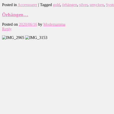
Posted in
Accessoarer
|
Tagged
guld
,
örhängen
,
silver
,
smycken
,
Syste
Örhängen…
Posted on
2020/06/16
by
Modemamma
Reply