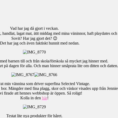
Vad har jag då gjort i veckan.
t, handlat, lagat mat, ätit middag med mina väninnor, haft playdates och kö
Sovit? Har jag gjort det? 😉
 Det har jag och även faktiskt hunnit med nedan.
med barnen till och från skola/förskola så mycket jag hinner med.
tart på dagen för alla. Och man hinner småprata lite om ditten och datten
irat min vännina som driver superfina Selected Vintage.
 bor. Mängder med fina plagg, skor och väskor visades upp från Jennies
 vi firade att hennes webbshop är öppen. Så roligt!
Kolla in den
här
!
Testat lite nya produkter för håret.