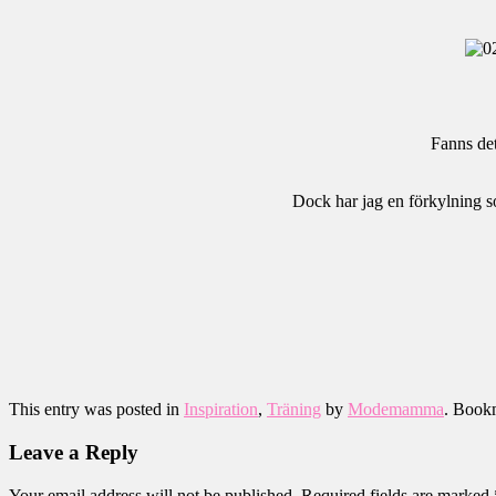
Fanns det
Dock har jag en förkylning so
This entry was posted in
Inspiration
,
Träning
by
Modemamma
. Book
Leave a Reply
Your email address will not be published.
Required fields are marked