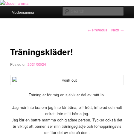
Main
Sear
Modemamma
Skip
menu
Modemamma
to
Post
←
Previous
Next
→
navigation
primary
Träningskläder!
content
Posted on
2021/03/24
Träning är för mig en självklar del av mitt liv.
Jag mår inte bra om jag inte får träna, blir trött, irriterad och helt
enkelt inte mitt bästa jag.
Jag blir en bättre mamma och gladare person. Tycker också det
är viktigt att barnen ser min träningsglädje och förhoppningsvis
smittar det av sig på dem.