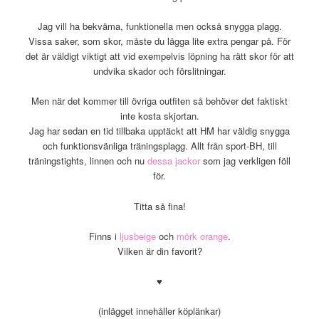
Jag vill ha bekväma, funktionella men också snygga plagg.
Vissa saker, som skor, måste du lägga lite extra pengar på. För
det är väldigt viktigt att vid exempelvis löpning ha rätt skor för att
undvika skador och förslitningar.
Men när det kommer till övriga outfiten så behöver det faktiskt
inte kosta skjortan.
Jag har sedan en tid tillbaka upptäckt att HM har väldig snygga
och funktionsvänliga träningsplagg. Allt från sport-BH, till
träningstights, linnen och nu
dessa jackor
som jag verkligen föll
för.
Titta så fina!
Finns i
ljusbeige
och
mörk orange
.
Vilken är din favorit?
♥
(inlägget innehåller köplänkar)