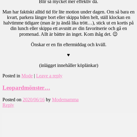
Blir så mycket mer effektiv då.
Man har faktiskt alltid tid för lite motion under dagen. Om så bara en
kvart, parkera längre bort eller skippa bilen helt, ställ klockan en
halvtimme tidigare (man är ju ändå lika trött…), stick ut en kortis på
din lunch eller skippa ett avsnitt av din favoritserie och gå en
promenad. Allt är bättre än inget. Kom ihåg det. 😉
Önskar er en fin eftermiddag och kväll.
♥
(inlägget innehåller köplänkar)
Posted in
Mode
|
Leave a reply
Leopardmönster…
Posted on
2020/06/16
by
Modemamma
Reply