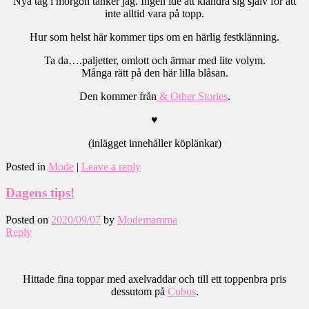
Nya tag i morgon tänker jag. Ingen idé att klandra sig själv för att
inte alltid vara på topp.
Hur som helst här kommer tips om en härlig festklänning.
Ta da….paljetter, omlott och ärmar med lite volym.
Många rätt på den här lilla blåsan.
Den kommer från
& Other Stories
.
♥
(inlägget innehåller köplänkar)
Posted in
Mode
|
Leave a reply
Dagens tips!
Posted on
2020/09/07
by
Modemamma
Reply
Hittade fina toppar med axelvaddar och till ett toppenbra pris
dessutom på
Cubus
.