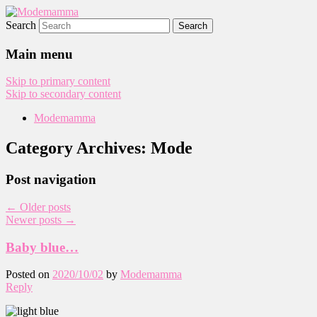
Search
Modemamma
Main menu
Skip to primary content
Skip to secondary content
Modemamma
Category Archives:
Mode
Post navigation
←
Older posts
Newer posts
→
Baby blue…
Posted on
2020/10/02
by
Modemamma
Reply