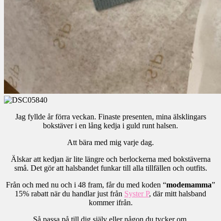
Jag fyllde år förra veckan. Finaste presenten, mina älsklingars
bokstäver i en lång kedja i guld runt halsen.
Att bära med mig varje dag.
Älskar att kedjan är lite längre och berlockerna med bokstäverna
små. Det gör att halsbandet funkar till alla tillfällen och outfits.
Från och med nu och i 48 fram, får du med koden “
modemamma
”
15% rabatt när du handlar just från
Syster P
, där mitt halsband
kommer ifrån.
Så passa på till dig själv eller någon du tycker om.