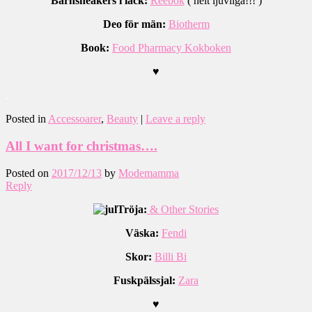
Barnsneakers i lack:
Reebok
( helt ljuvliga!!! )
Deo för män:
Biotherm
Book:
Food Pharmacy Kokboken
♥
.
Posted in
Accessoarer
,
Beauty
|
Leave a reply
All I want for christmas….
Posted on
2017/12/13
by
Modemamma
Reply
Tröja:
& Other Stories
Väska:
Fendi
Skor:
Billi Bi
Fuskpälssjal:
Zara
♥