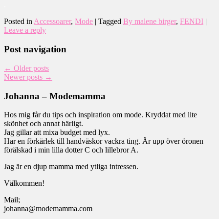
.
Posted in
Accessoarer
,
Mode
|
Tagged
By malene birger
,
FENDI
|
Leave a reply
Post navigation
←
Older posts
Newer posts
→
Johanna – Modemamma
Hos mig får du tips och inspiration om mode. Kryddat med lite
skönhet och annat härligt.
Jag gillar att mixa budget med lyx.
Har en förkärlek till handväskor vackra ting. Är upp över öronen
förälskad i min lilla dotter C och lillebror A.
Jag är en djup mamma med ytliga intressen.
Välkommen!
Mail;
johanna@modemamma.com