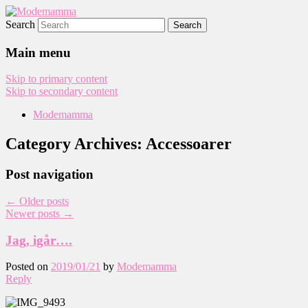
Search
Modemamma
Main menu
Skip to primary content
Skip to secondary content
Modemamma
Category Archives:
Accessoarer
Post navigation
←
Older posts
Newer posts
→
Jag, igår….
Posted on
2019/01/21
by
Modemamma
Reply