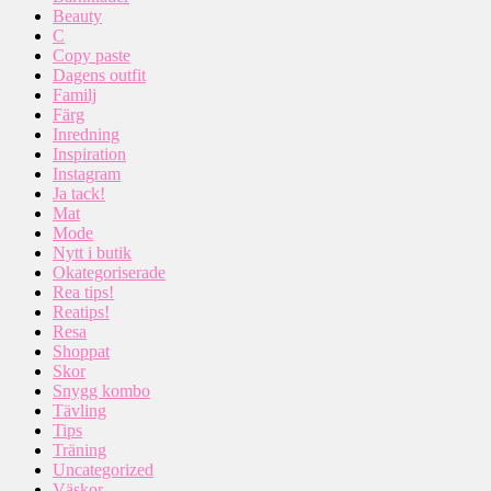
Beauty
C
Copy paste
Dagens outfit
Familj
Färg
Inredning
Inspiration
Instagram
Ja tack!
Mat
Mode
Nytt i butik
Okategoriserade
Rea tips!
Reatips!
Resa
Shoppat
Skor
Snygg kombo
Tävling
Tips
Träning
Uncategorized
Väskor