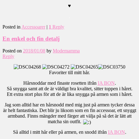
♥
.
Posted in
Accessoarer
|
1
Reply
En enkel och fin detalj
Posted on
2018/01/08
by
Modemamma
Reply
Favoriter till mitt hår.
Hårsnoddar med finaste rosetten ifrån
IA BON
.
Så snygga samt att de är väldigt bra kvalitet, sitter toppen i håret.
Ett extra stort plus för att de är lika snygga på armen som i håret.
Jag som alltid har en hårsnodd med mig just på armen tycker dessa
är helt fantastiska. Det blir ju liksom som en fin accessoar, ett snyggt
armband. Finns mängder med färger att välja på så det är lätt att
matcha sin outfit.
Så alltid i mitt hår eller på armen, en snodd ifrån
IA BON
.