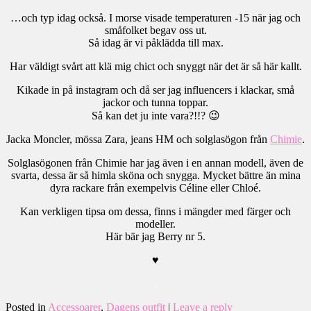
…och typ idag också. I morse visade temperaturen -15 när jag och
småfolket begav oss ut.
Så idag är vi påklädda till max.
Har väldigt svårt att klä mig chict och snyggt när det är så här kallt.
Kikade in på instagram och då ser jag influencers i klackar, små
jackor och tunna toppar.
Så kan det ju inte vara?!!? 😉
Jacka Moncler, mössa Zara, jeans HM och solglasögon från
Chimie
.
Solglasögonen från Chimie har jag även i en annan modell, även de
svarta, dessa är så himla sköna och snygga. Mycket bättre än mina
dyra rackare från exempelvis Céline eller Chloé.
Kan verkligen tipsa om dessa, finns i mängder med färger och
modeller.
Här bär jag Berry nr 5.
♥
.
Posted in
Accessoarer
,
Dagens outfit
|
Leave a reply