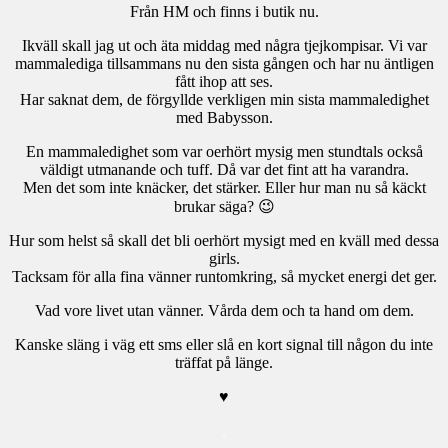
Från HM och finns i butik nu.
Ikväll skall jag ut och äta middag med några tjejkompisar. Vi var
mammalediga tillsammans nu den sista gången och har nu äntligen
fått ihop att ses.
Har saknat dem, de förgyllde verkligen min sista mammaledighet
med Babysson.
En mammaledighet som var oerhört mysig men stundtals också
väldigt utmanande och tuff. Då var det fint att ha varandra.
Men det som inte knäcker, det stärker. Eller hur man nu så käckt
brukar säga? 😉
Hur som helst så skall det bli oerhört mysigt med en kväll med dessa
girls.
Tacksam för alla fina vänner runtomkring, så mycket energi det ger.
Vad vore livet utan vänner. Vårda dem och ta hand om dem.
Kanske släng i väg ett sms eller slå en kort signal till någon du inte
träffat på länge.
♥
.