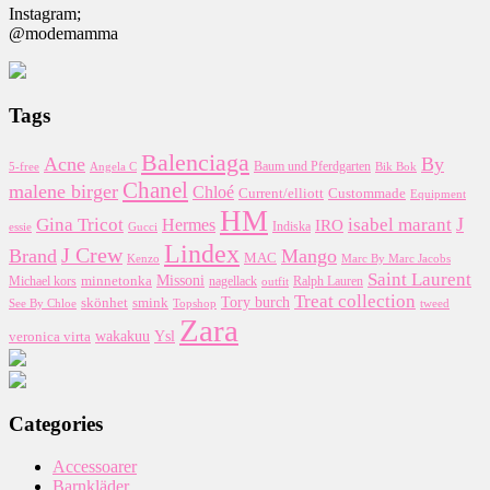
Instagram;
@modemamma
Tags
Balenciaga
Acne
By
5-free
Baum und Pferdgarten
Bik Bok
Angela C
Chanel
malene birger
Chloé
Custommade
Current/elliott
Equipment
HM
J
Gina Tricot
Hermes
isabel marant
IRO
essie
Indiska
Gucci
Lindex
J Crew
Brand
Mango
MAC
Kenzo
Marc By Marc Jacobs
Saint Laurent
Missoni
minnetonka
nagellack
Michael kors
outfit
Ralph Lauren
Treat collection
Tory burch
smink
skönhet
Topshop
tweed
See By Chloe
Zara
wakakuu
Ysl
veronica virta
Categories
Accessoarer
Barnkläder