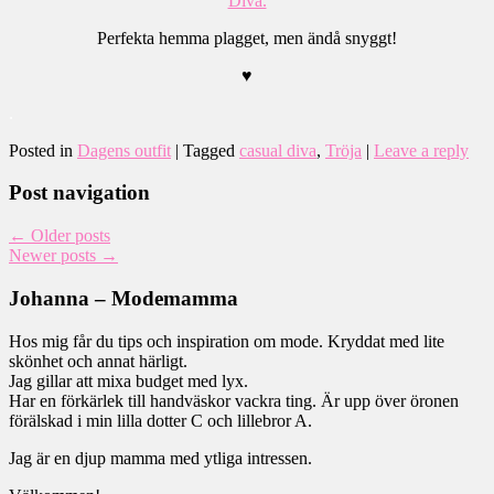
Diva.
Perfekta hemma plagget, men ändå snyggt!
♥
.
Posted in
Dagens outfit
|
Tagged
casual diva
,
Tröja
|
Leave a reply
Post navigation
←
Older posts
Newer posts
→
Johanna – Modemamma
Hos mig får du tips och inspiration om mode. Kryddat med lite
skönhet och annat härligt.
Jag gillar att mixa budget med lyx.
Har en förkärlek till handväskor vackra ting. Är upp över öronen
förälskad i min lilla dotter C och lillebror A.
Jag är en djup mamma med ytliga intressen.