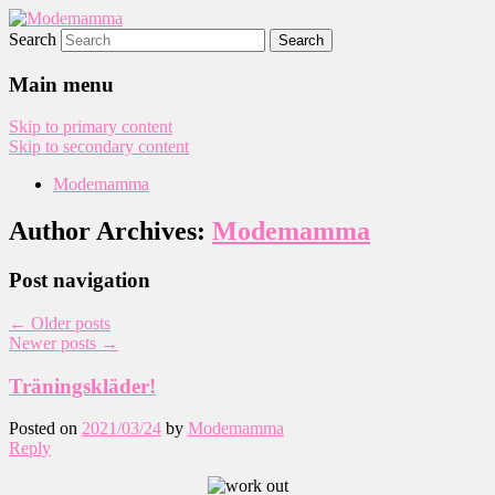
Search
Modemamma
Main menu
Skip to primary content
Skip to secondary content
Modemamma
Author Archives:
Modemamma
Post navigation
←
Older posts
Newer posts
→
Träningskläder!
Posted on
2021/03/24
by
Modemamma
Reply