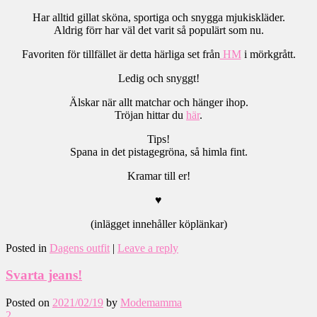
Har alltid gillat sköna, sportiga och snygga mjukiskläder.
Aldrig förr har väl det varit så populärt som nu.
Favoriten för tillfället är detta härliga set från
HM
i mörkgrått.
Ledig och snyggt!
Älskar när allt matchar och hänger ihop.
Tröjan hittar du
här
.
Tips!
Spana in det pistagegröna, så himla fint.
Kramar till er!
♥
(inlägget innehåller köplänkar)
Posted in
Dagens outfit
|
Leave a reply
Svarta jeans!
Posted on
2021/02/19
by
Modemamma
2