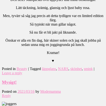
Lätt täckning, krämig, glansig och ljust baby rosa.
Men, tyvärr så såg jag precis att detta tydligen var en limited edition
färg.
Så typiskt när man gillar något.
Så nu får et bli jakt på liknande.
Önskar er alla en fin dag, här skiner solen och jag skall jobba på
sedan unna mig en joggingrunda på lunch.
Kramar!
♥
Posted in
Beauty
|
Tagged
läppglans
,
NARS
,
skönhet
,
smink
|
Leave a reply
Mysigt!
Posted on
2021/03/16
by
Modemamma
Reply