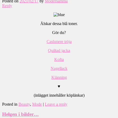
Posted on
2021/02/17
by
Modemamma
Reply
Älskar dessa blå toner.
Gör du?
Cashmere tröja
Quiltad jacka
Kofta
Nagellack
Klänning
♥
(inlägget innehåller köplänkar)
Posted in
Beauty
,
Mode
|
Leave a reply
Helgen i bilder…