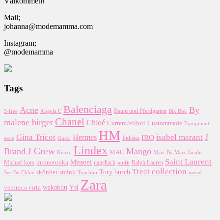
Välkommen!
Mail;
johanna@modemamma.com
Instagram;
@modemamma
Tags
Balenciaga
Acne
By
5-free
Baum und Pferdgarten
Bik Bok
Angela C
Chanel
malene birger
Chloé
Custommade
Current/elliott
Equipment
HM
J
Gina Tricot
Hermes
isabel marant
IRO
essie
Indiska
Gucci
Lindex
J Crew
Brand
Mango
MAC
Kenzo
Marc By Marc Jacobs
Saint Laurent
Missoni
minnetonka
nagellack
Michael kors
outfit
Ralph Lauren
Treat collection
Tory burch
smink
skönhet
Topshop
tweed
See By Chloe
Zara
wakakuu
Ysl
veronica virta