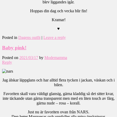
blev liggandes igår.
Hoppas din dag och vecka blir fin!
Kramar!
♥
Posted in
Dagens outfit
|
Leave a reply
Baby pink!
Posted on
2021/03/17
by
Modemamma
Reply
Jag älskar läppglans och har alltid flera tycken i jackan, väskan och i
bilen.
Favoriten skall vara väldigt glansig, gärna kladdig så det sitter kvar,
inte täckande utan gärna transparent men med en liten touch av färg,
gärna nude – rosa – korall.
Just nu är favoriten ovan från NARS.
Den heter Marquesas ovh uppfyller alla mina önskningar.