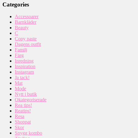
Categories
Accessoarer
Barnkläder
Beauty
C
Copy paste
Dagens outfit
Familj
Färg
Inredning
Inspiration
Instagram
Ja tack!
Mat
Mode
Nytt i butik
Okategoriserade
Rea tips!
Reatips!
Resa
Shoppat
Skor
Snygg kombo