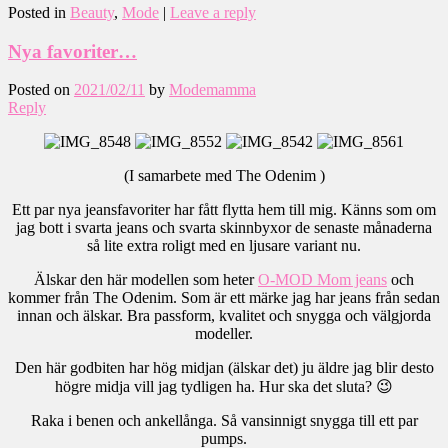
Posted in
Beauty
,
Mode
|
Leave a reply
Nya favoriter…
Posted on
2021/02/11
by
Modemamma
Reply
(I samarbete med The Odenim )
Ett par nya jeansfavoriter har fått flytta hem till mig. Känns som om
jag bott i svarta jeans och svarta skinnbyxor de senaste månaderna
så lite extra roligt med en ljusare variant nu.
Älskar den här modellen som heter
O-MOD Mom jeans
och
kommer från The Odenim. Som är ett märke jag har jeans från sedan
innan och älskar. Bra passform, kvalitet och snygga och välgjorda
modeller.
Den här godbiten har hög midjan (älskar det) ju äldre jag blir desto
högre midja vill jag tydligen ha. Hur ska det sluta? 😉
Raka i benen och ankellånga. Så vansinnigt snygga till ett par
pumps.