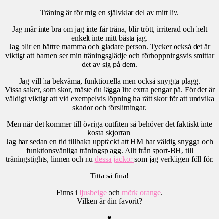
Träning är för mig en självklar del av mitt liv.
Jag mår inte bra om jag inte får träna, blir trött, irriterad och helt
enkelt inte mitt bästa jag.
Jag blir en bättre mamma och gladare person. Tycker också det är
viktigt att barnen ser min träningsglädje och förhoppningsvis smittar
det av sig på dem.
Jag vill ha bekväma, funktionella men också snygga plagg.
Vissa saker, som skor, måste du lägga lite extra pengar på. För det är
väldigt viktigt att vid exempelvis löpning ha rätt skor för att undvika
skador och förslitningar.
Men när det kommer till övriga outfiten så behöver det faktiskt inte
kosta skjortan.
Jag har sedan en tid tillbaka upptäckt att HM har väldig snygga och
funktionsvänliga träningsplagg. Allt från sport-BH, till
träningstights, linnen och nu
dessa jackor
som jag verkligen föll för.
Titta så fina!
Finns i
ljusbeige
och
mörk orange
.
Vilken är din favorit?
♥