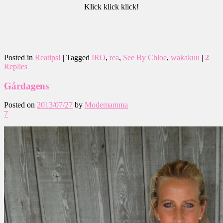
Klick klick klick!
.
.
Posted in
Reatips!
|
Tagged
IRO
,
rea
,
See By Chloe
,
wakakuu
|
2
Replies
Gårdagens
Posted on
2013/07/27
by
Modemamma
7