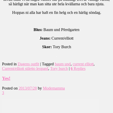
så härligt när man kan sitta ute hela kvällarna och bara njuta.
Hoppas ni alla har haft en fin helg och en härlig söndag.
.
Blus:
Baum und Pferdgarten
Jeans:
Current/elliott
Skor:
Tory Burch
.
Posted in
Dagens outfit
|
Tagged
baum und
,
current elliott
,
Current/elliott stiletto leopard
,
Tory burch
|
6
Replies
Yes!
Posted on
2013/07/28
by
Modemamma
3