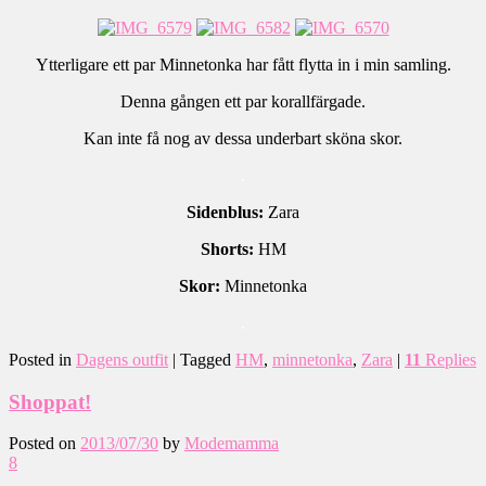
Ytterligare ett par Minnetonka har fått flytta in i min samling.
Denna gången ett par korallfärgade.
Kan inte få nog av dessa underbart sköna skor.
.
Sidenblus:
Zara
Shorts:
HM
Skor:
Minnetonka
.
Posted in
Dagens outfit
|
Tagged
HM
,
minnetonka
,
Zara
|
11
Replies
Shoppat!
Posted on
2013/07/30
by
Modemamma
8