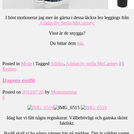
I höst motionerar jag mer än gärna i dessa läckra leo leggings från
Adidas By Stella McCartney.
Visst är de snygga?
Du hittar dem
här
.
.
Posted in
Mode
|
Tagged
Adidas
,
Adidas by stella McCartney
|
5
Replies
Dagens outfit
Posted on
2013/07/28
by
Modemamma
6
Idag har vi fått några regnskurar. Välbehövligt och ganska skönt
faktiskt.
Ikväll skall vi ha några vänner här på middag. Det är väldigt varmt,