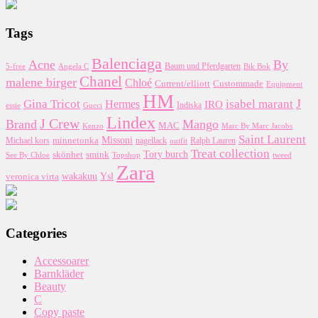
Tags
Balenciaga
Acne
By
5-free
Baum und Pferdgarten
Bik Bok
Angela C
Chanel
malene birger
Chloé
Custommade
Current/elliott
Equipment
HM
J
Gina Tricot
Hermes
isabel marant
IRO
essie
Indiska
Gucci
Lindex
J Crew
Brand
Mango
MAC
Kenzo
Marc By Marc Jacobs
Saint Laurent
Missoni
minnetonka
nagellack
Michael kors
outfit
Ralph Lauren
Treat collection
Tory burch
smink
skönhet
Topshop
tweed
See By Chloe
Zara
wakakuu
Ysl
veronica virta
Categories
Accessoarer
Barnkläder
Beauty
C
Copy paste