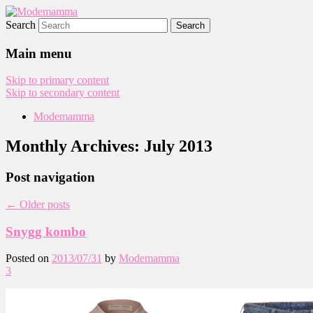
Search
Modemamma
Main menu
Skip to primary content
Skip to secondary content
Modemamma
Monthly Archives:
July 2013
Post navigation
←
Older posts
Snygg kombo
Posted on
2013/07/31
by
Modemamma
3