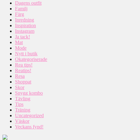
Dagens outfit
Familj
Färg
Inredning
Inspiration
Instagram
Ja tack!
Mat
Mode
Nytt i butik
Okategoriserade
Rea tips!
Reatips!
Resa
Shoppat
Skor
Snygg kombo
Tävling
Tips
Träning
Uncategorized
Väskor
Veckans fynd!