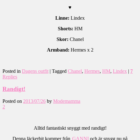
♥
Linne:
Lindex
Shorts:
HM
Skor:
Chanel
Armband:
Hermes x 2
.
Posted in
Dagens outfit
|
Tagged
Chanel
,
Hermes
,
HM
,
Lindex
|
7
Replies
Randigt!
Posted on
2013/07/26
by
Modemamma
2
Alltid fantastiskt snyggt med randigt!
Denna läckerbit kommer från
GANNI
och är snygg nu på