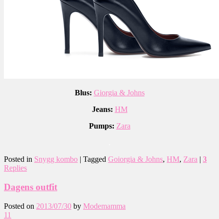
Blus:
Giorgia & Johns
Jeans:
HM
Pumps:
Zara
.
Posted in
Snygg kombo
|
Tagged
Goiorgia & Johns
,
HM
,
Zara
|
3
Replies
Dagens outfit
Posted on
2013/07/30
by
Modemamma
11