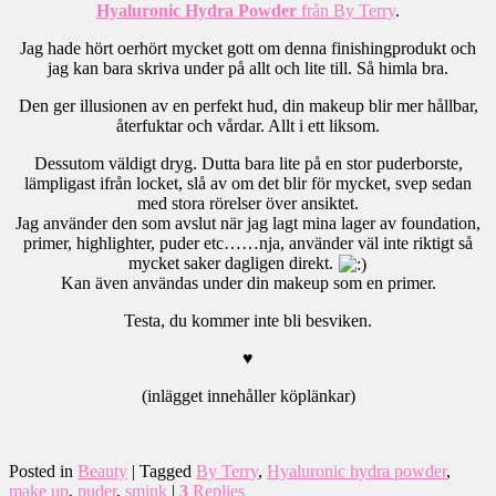
Hyaluronic Hydra Powder
från By Terry
.
Jag hade hört oerhört mycket gott om denna finishingprodukt och
jag kan bara skriva under på allt och lite till. Så himla bra.
Den ger illusionen av en perfekt hud, din makeup blir mer hållbar,
återfuktar och vårdar. Allt i ett liksom.
Dessutom väldigt dryg. Dutta bara lite på en stor puderborste,
lämpligast ifrån locket, slå av om det blir för mycket, svep sedan
med stora rörelser över ansiktet.
Jag använder den som avslut när jag lagt mina lager av foundation,
primer, highlighter, puder etc……nja, använder väl inte riktigt så
mycket saker dagligen direkt.
Kan även användas under din makeup som en primer.
Testa, du kommer inte bli besviken.
♥
(inlägget innehåller köplänkar)
.
Posted in
Beauty
|
Tagged
By Terry
,
Hyaluronic hydra powder
,
make up
,
puder
,
smink
|
3
Replies