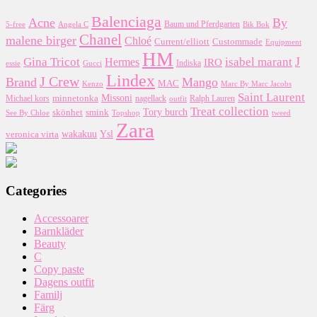
Balenciaga
Acne
By
5-free
Baum und Pferdgarten
Bik Bok
Angela C
Chanel
malene birger
Chloé
Custommade
Current/elliott
Equipment
HM
J
Gina Tricot
Hermes
isabel marant
IRO
essie
Indiska
Gucci
Lindex
J Crew
Brand
Mango
MAC
Kenzo
Marc By Marc Jacobs
Saint Laurent
Missoni
minnetonka
nagellack
Michael kors
outfit
Ralph Lauren
Treat collection
Tory burch
smink
skönhet
Topshop
tweed
See By Chloe
Zara
wakakuu
Ysl
veronica virta
Categories
Accessoarer
Barnkläder
Beauty
C
Copy paste
Dagens outfit
Familj
Färg