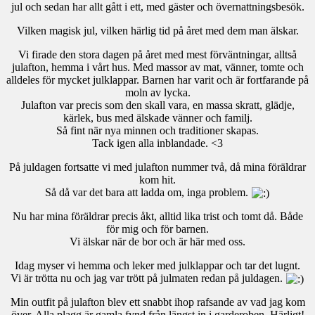
jul och sedan har allt gått i ett, med gäster och övernattningsbesök.
Vilken magisk jul, vilken härlig tid på året med dem man älskar.
Vi firade den stora dagen på året med mest förväntningar, alltså
julafton, hemma i vårt hus. Med massor av mat, vänner, tomte och
alldeles för mycket julklappar. Barnen har varit och är fortfarande på
moln av lycka.
Julafton var precis som den skall vara, en massa skratt, glädje,
kärlek, bus med älskade vänner och familj.
Så fint när nya minnen och traditioner skapas.
Tack igen alla inblandade. <3
På juldagen fortsatte vi med julafton nummer två, då mina föräldrar
kom hit.
Så då var det bara att ladda om, inga problem.
Nu har mina föräldrar precis åkt, alltid lika trist och tomt då. Både
för mig och för barnen.
Vi älskar när de bor och är här med oss.
Idag myser vi hemma och leker med julklappar och tar det lugnt.
Vi är trötta nu och jag var trött på julmaten redan på juldagen.
Min outfit på julafton blev ett snabbt ihop rafsande av vad jag kom
över. Alla plagg är gamla fynd från längst in i garderoben. Härligt!