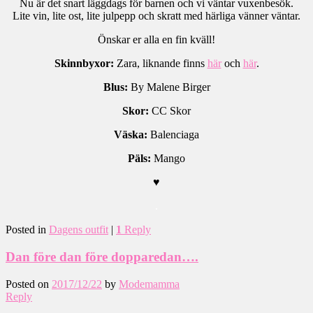
Nu är det snart läggdags för barnen och vi väntar vuxenbesök.
Lite vin, lite ost, lite julpepp och skratt med härliga vänner väntar.
Önskar er alla en fin kväll!
Skinnbyxor:
Zara, liknande finns
här
och
här
.
Blus:
By Malene Birger
Skor:
CC Skor
Väska:
Balenciaga
Päls:
Mango
♥
.
Posted in
Dagens outfit
|
1
Reply
Dan före dan före dopparedan….
Posted on
2017/12/22
by
Modemamma
Reply