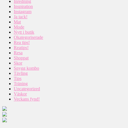
Inredning
Inspiration
Instagram
Ja tack!
Mat
Mode
Nytt i butik
Okategoriserade
Rea tips!
Reatips!
Resa
Shoppat
Skor
Snygg kombo
Tävling
Tips
Träning
Uncategorized
Väskor
Veckans fynd!