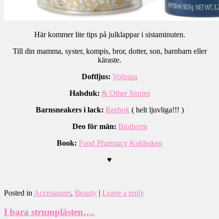
Här kommer lite tips på julklappar i sistaminuten.
Till din mamma, syster, kompis, bror, dotter, son, barnbarn eller
käraste.
Doftljus:
Voluspa
Halsduk:
& Other Stories
Barnsneakers i lack:
Reebok
( helt ljuvliga!!! )
Deo för män:
Biotherm
Book:
Food Pharmacy Kokboken
♥
.
Posted in
Accessoarer
,
Beauty
|
Leave a reply
I bara strumplästen….