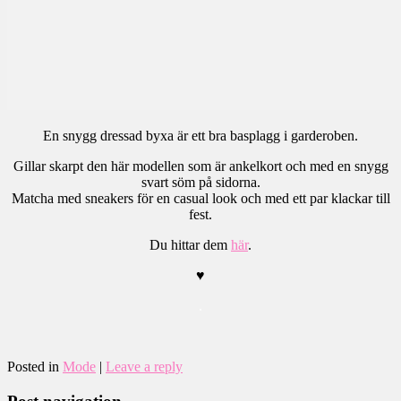
En snygg dressad byxa är ett bra basplagg i garderoben.
Gillar skarpt den här modellen som är ankelkort och med en snygg
svart söm på sidorna.
Matcha med sneakers för en casual look och med ett par klackar till
fest.
Du hittar dem
här
.
♥
.
Posted in
Mode
|
Leave a reply