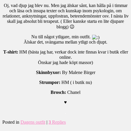
Oj, vad djup jag blev nu. Men jag älskar sånt, kan hålla på i timmar
och läsa och insupa texter och kunskap inom psykologin, om
relationer, anknytningar, uppfostran, beteendemönster osv. I nästa liv
skall jag absolut bli terapeut. ( Eller kanske starta en lite djupare
blogg) 😉
Nu till något ytligare, min outfit.
Älskar det, svängarna mellan ytligt och djupt.
T-shirt:
HM (bästa jag har, verkar dock inte finnas kvar i butik eller
online.
Önskar jag hade köpt massor)
Skinnbyxor:
By Malene Birger
Strumpor:
HM ( i butik nu)
Brosch:
Chanel
♥
.
Posted in
Dagens outfit
|
3
Replies