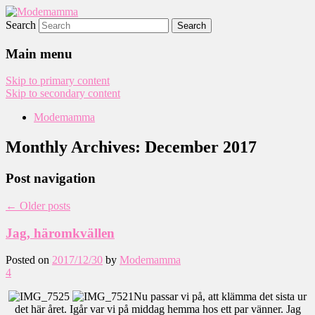
Search
Modemamma
Main menu
Skip to primary content
Skip to secondary content
Modemamma
Monthly Archives:
December 2017
Post navigation
←
Older posts
Jag, häromkvällen
Posted on
2017/12/30
by
Modemamma
4
Nu passar vi på, att klämma det sista ur
det här året. Igår var vi på middag hemma hos ett par vänner. Jag