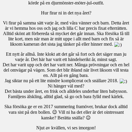
körde på en djurmönster-möter-jul-outfit.
Hur firar ni in det nya året?
Vi firar på samma sätt varje år, med våra vänner och barn. Detta året
är vi hemma hos oss och jag och lilla C har precis fixat efterrätten.
Alltid skönt att förbereda så mycket det går innan. Ska försöka få till
lite kort, men när man är mitt uppe i allt med barn och fix så är
liksom kameran det sista jag tänker på eller hinner med.
Ett nytt år alltså. Inte klokt att det går så fort och det säger man ju
varje år. Det här har varit ett händelserikt år, minst sagt.
Det har varit upp och det har varit ner. Många prövningar och en hel
del omvägar på vägen. Som det blir ibland när livet liksom vill testa
en. Allt på en gång bara.
Jag siktar nu på ett lite mindre komplicerat och snällare 2018.
Ni hänger väl med?
Det bästa under året, en frisk och alldeles underbar liten babysson.
Familjens älskling, alltid glad, så go och bara fylld med kärlek.
Ska försöka ge er en 2017 summering framöver, brukar dock alltid
vara sist på den bollen. 😉 Vill ni ha det eller är det ointressant
kanske? Berätta snälla? 😉
Njut av kvällen, vi ses imorgon!