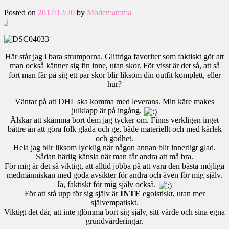
Posted on
2017/12/20
by
Modemamma
3
Här står jag i bara strumporna. Glittriga favoriter som faktiskt gör att
man också känner sig fin inne, utan skor. För visst är det så, att så
fort man får på sig ett par skor blir liksom din outfit komplett, eller
hur?
Väntar på att DHL ska komma med leverans. Min käre makes
julklapp är på ingång.
Älskar att skämma bort dem jag tycker om. Finns verkligen inget
bättre än att göra folk glada och ge, både materiellt och med kärlek
och godhet.
Hela jag blir liksom lycklig när någon annan blir innerligt glad.
Sådan härlig känsla när man får andra att må bra.
För mig är det så viktigt, att alltid jobba på att vara den bästa möjliga
medmänniskan med goda avsikter för andra och även för mig själv.
Ja, faktiskt för mig själv också.
För att stå upp för sig själv är
INTE
egoistiskt, utan mer
självempatiskt.
Viktigt det där, att inte glömma bort sig själv, sitt värde och sina egna
grundvärderingar.