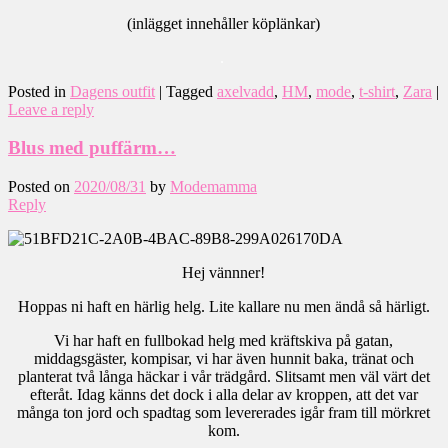
(inlägget innehåller köplänkar)
.
Posted in
Dagens outfit
|
Tagged
axelvadd
,
HM
,
mode
,
t-shirt
,
Zara
|
Leave a reply
Blus med puffärm…
Posted on
2020/08/31
by
Modemamma
Reply
Hej vännner!
Hoppas ni haft en härlig helg. Lite kallare nu men ändå så härligt.
Vi har haft en fullbokad helg med kräftskiva på gatan,
middagsgäster, kompisar, vi har även hunnit baka, tränat och
planterat två långa häckar i vår trädgård. Slitsamt men väl värt det
efteråt. Idag känns det dock i alla delar av kroppen, att det var
många ton jord och spadtag som levererades igår fram till mörkret
kom.