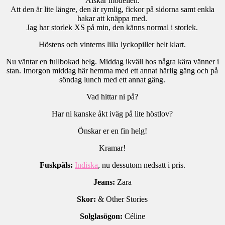
Älskar modellen.
Att den är lite längre, den är rymlig, fickor på sidorna samt enkla
hakar att knäppa med.
Jag har storlek XS på min, den känns normal i storlek.
Höstens och vinterns lilla lyckopiller helt klart.
Nu väntar en fullbokad helg. Middag ikväll hos några kära vänner i
stan. Imorgon middag här hemma med ett annat härlig gäng och på
söndag lunch med ett annat gäng.
Vad hittar ni på?
Har ni kanske åkt iväg på lite höstlov?
Önskar er en fin helg!
Kramar!
Fuskpäls:
Indiska
, nu dessutom nedsatt i pris.
Jeans:
Zara
Skor:
& Other Stories
Solglasögon:
Céline