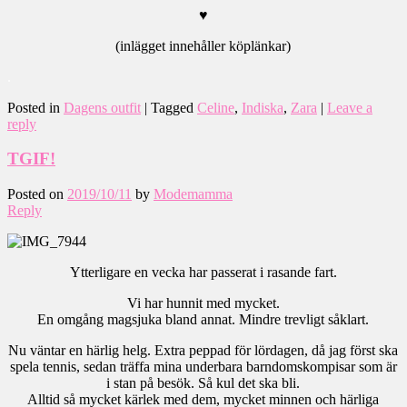
♥
(inlägget innehåller köplänkar)
.
Posted in
Dagens outfit
|
Tagged
Celine
,
Indiska
,
Zara
|
Leave a
reply
TGIF!
Posted on
2019/10/11
by
Modemamma
Reply
Ytterligare en vecka har passerat i rasande fart.
Vi har hunnit med mycket.
En omgång magsjuka bland annat. Mindre trevligt såklart.
Nu väntar en härlig helg. Extra peppad för lördagen, då jag först ska
spela tennis, sedan träffa mina underbara barndomskompisar som är
i stan på besök. Så kul det ska bli.
Alltid så mycket kärlek med dem, mycket minnen och härliga