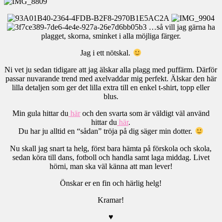
…så vill jag gärna ha
plagget, skorna, sminket i alla möjliga färger.
Jag i ett nötskal.
Ni vet ju sedan tidigare att jag älskar alla plagg med puffärm. Därför
passar nuvarande trend med axelvaddar mig perfekt. Älskar den här
lilla detaljen som ger det lilla extra till en enkel t-shirt, topp eller
blus.
Min gula hittar du
här
och den svarta som är väldigt väl använd
hittar du
här
.
Du har ju alltid en “sådan” tröja på dig säger min dotter.
Nu skall jag snart ta helg, först bara hämta på förskola och skola,
sedan köra till dans, fotboll och handla samt laga middag. Livet
hörni, man ska väl känna att man lever!
Önskar er en fin och härlig helg!
Kramar!
♥