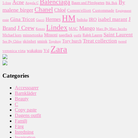
Balenciaga
Acne
By
5-free
Baum und Pferdgarten
Bik Bok
Angela C
Chanel
malene birger
Chloé
Custommade
Current/elliott
Equipment
HM
J
Gina Tricot
Hermes
isabel marant
IRO
essie
Indiska
Gucci
Lindex
J Crew
Brand
Mango
MAC
Kenzo
Marc By Marc Jacobs
Saint Laurent
Missoni
minnetonka
nagellack
Michael kors
outfit
Ralph Lauren
Treat collection
Tory burch
smink
skönhet
Topshop
tweed
See By Chloe
Zara
wakakuu
Ysl
veronica virta
Categories
Accessoarer
Barnkläder
Beauty
C
Copy paste
Dagens outfit
Familj
Färg
Inredning
Inspiration