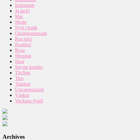
Instagram
Ja tack!
Mat
Mode
Nytt i butik
Okategoriserade
Rea tips!
Reatips!
Resa
Shoppat
Skor
Snygg kombo
Tävling
Tips
Träning
Uncategorized
Väskor
Veckans fynd!
Archives