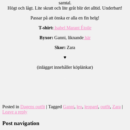
samtal.
Högt och lågt. Lite skratt och lite gråt blir det alltid. Underbart!
Passar på att önska er alla en fin helg!
T-shirt:
Isabel Marant Étoile
Byxor:
Ganni, liknande
här
Skor:
Zara
♥
(inlägget innehåller köplänkar)
.
Posted in
Dagens outfit
|
Tagged
Ganni
,
leo
,
leopard
,
outfit
,
Zara
|
Leave a reply
Post navigation