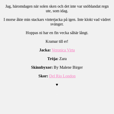
Jag, häromdagen när solen sken och det inte var snöblandat regn
ute, som idag.
I morse åkte min stackars vinterjacka på igen. Inte klokt vad vädret
svänger.
Hoppas ni har en fin vecka såhär långt.
Kramar till er!
Jacka:
Veronica Virta
Tröja:
Zara
Skinnbyxor:
By Malene Birger
Skor:
Del Rio London
♥
.