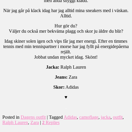
men ändå snyggt klädd.
När jag går på klack idag har jag alltid mina sneakers med i väskan.
Alltid.
Hur gör du?
Väljer du också mer bekväma plagg och skor ju äldre du blir?
Idag skiner solen igen och vips får jag mer energi. Efter en timmes
tennis med min tennispartner i morse har jag fyllt på energidepåerna
rejält.
Jobbat undan mycket idag. Skönt!
Jacka:
Ralph Lauren
Jeans:
Zara
Skor:
Adidas
♥
.
Posted in
Dagens outfit
|
Tagged
Adidas
,
camoflage
,
jacka
,
outfit
,
Ralph Lauren
,
Zara
|
2
Replies