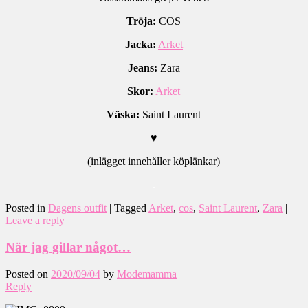
Tröja:
COS
Jacka:
Arket
Jeans:
Zara
Skor:
Arket
Väska:
Saint Laurent
♥
(inlägget innehåller köplänkar)
.
Posted in
Dagens outfit
|
Tagged
Arket
,
cos
,
Saint Laurent
,
Zara
|
Leave a reply
När jag gillar något…
Posted on
2020/09/04
by
Modemamma
Reply