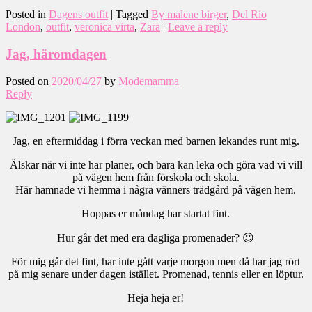
Posted in
Dagens outfit
|
Tagged
By malene birger
,
Del Rio
London
,
outfit
,
veronica virta
,
Zara
|
Leave a reply
Jag, häromdagen
Posted on
2020/04/27
by
Modemamma
Reply
Jag, en eftermiddag i förra veckan med barnen lekandes runt mig.
Älskar när vi inte har planer, och bara kan leka och göra vad vi vill
på vägen hem från förskola och skola.
Här hamnade vi hemma i några vänners trädgård på vägen hem.
Hoppas er måndag har startat fint.
Hur går det med era dagliga promenader? 😉
För mig går det fint, har inte gått varje morgon men då har jag rört
på mig senare under dagen istället. Promenad, tennis eller en löptur.
Heja heja er!