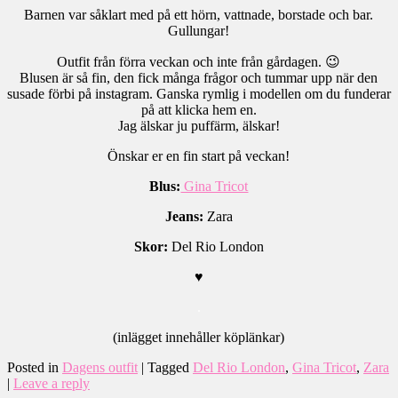
Barnen var såklart med på ett hörn, vattnade, borstade och bar.
Gullungar!
Outfit från förra veckan och inte från gårdagen. 😉
Blusen är så fin, den fick många frågor och tummar upp när den
susade förbi på instagram. Ganska rymlig i modellen om du funderar
på att klicka hem en.
Jag älskar ju puffärm, älskar!
Önskar er en fin start på veckan!
Blus:
Gina Tricot
Jeans:
Zara
Skor:
Del Rio London
♥
.
(inlägget innehåller köplänkar)
Posted in
Dagens outfit
|
Tagged
Del Rio London
,
Gina Tricot
,
Zara
|
Leave a reply