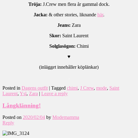
Tröja:
J.Crew men flera år gammal dock.
Jacka:
& other stories, liknande
här
.
Jeans:
Zara
Skor:
Saint Laurent
Solglasögon:
Chimi
♥
(inlägget innehåller köplänkar)
.
Posted in
Dagens outfit
|
Tagged
chimi
,
J Crew
,
mode
,
Saint
Laurent
,
Ysl
,
Zara
|
Leave a reply
Långklänning!
Posted on
2020/02/04
by
Modemamma
Reply