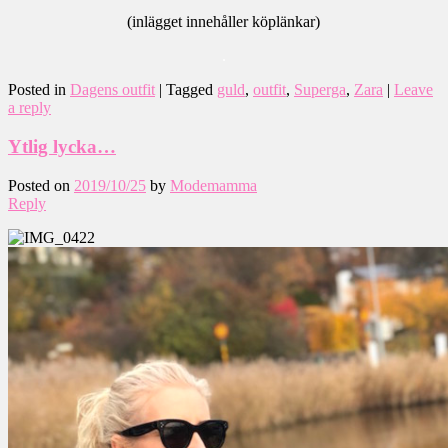
(inlägget innehåller köplänkar)
.
Posted in
Dagens outfit
|
Tagged
guld
,
outfit
,
Superga
,
Zara
|
Leave
a reply
Ytlig lycka…
Posted on
2019/10/25
by
Modemamma
Reply