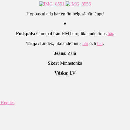
Hoppas ni alla har en fin helg så här långt!
♥
Fuskpäls:
Gammal från HM barn, liknande finns
här
.
Tröja:
Lindex, liknande finns
här
och
här
.
Jeans:
Zara
Skor:
Minnetonka
Väska:
LV
.
.
Replies