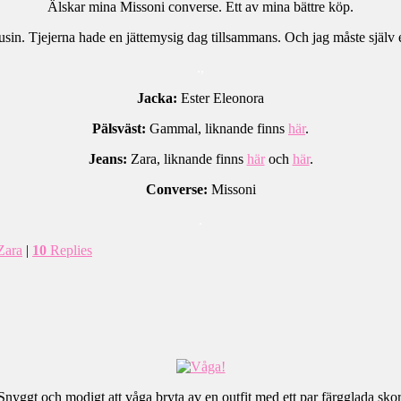
Älskar mina Missoni converse. Ett av mina bättre köp.
. Tjejerna hade en jättemysig dag tillsammans. Och jag måste själv er
.,
Jacka:
Ester Eleonora
Pälsväst:
Gammal, liknande finns
här
.
Jeans:
Zara, liknande finns
här
och
här
.
Converse:
Missoni
.
Zara
|
10
Replies
Snyggt och modigt att våga bryta av en outfit med ett par färgglada skor