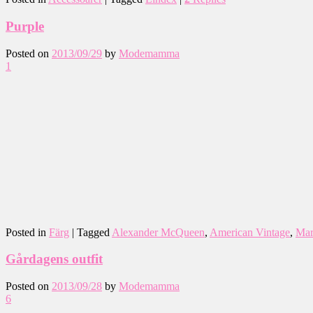
Purple
Posted on
2013/09/29
by
Modemamma
1
Posted in
Färg
|
Tagged
Alexander McQueen
,
American Vintage
,
Mar
Gårdagens outfit
Posted on
2013/09/28
by
Modemamma
6