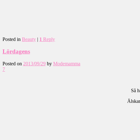
Posted in
Beauty
|
1
Reply
Lördagens
Posted on
2013/09/29
by
Modemamma
7
Så h
Älskar