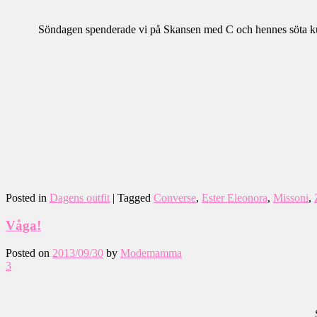
Söndagen spenderade vi på Skansen med C och hennes söta kusin
Posted in
Dagens outfit
|
Tagged
Converse
,
Ester Eleonora
,
Missoni
,
Våga!
Posted on
2013/09/30
by
Modemamma
3