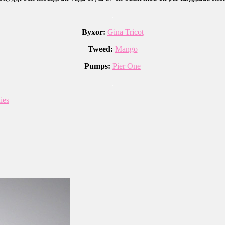
.
Byxor:
Gina Tricot
Tweed:
Mango
Pumps:
Pier One
.
ies