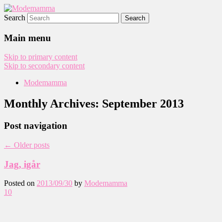
Search
Modemamma
Main menu
Skip to primary content
Skip to secondary content
Modemamma
Monthly Archives:
September 2013
Post navigation
←
Older posts
Jag, igår
Posted on
2013/09/30
by
Modemamma
10