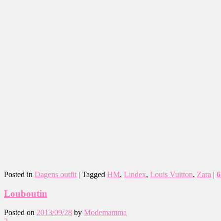
Posted in
Dagens outfit
|
Tagged
HM
,
Lindex
,
Louis Vuitton
,
Zara
|
6
Louboutin
Posted on
2013/09/28
by
Modemamma