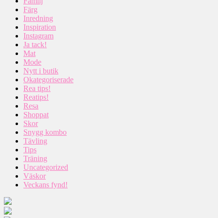
Familj
Färg
Inredning
Inspiration
Instagram
Ja tack!
Mat
Mode
Nytt i butik
Okategoriserade
Rea tips!
Reatips!
Resa
Shoppat
Skor
Snygg kombo
Tävling
Tips
Träning
Uncategorized
Väskor
Veckans fynd!