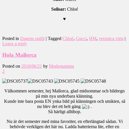
Solisar:
Chloé
♥
.
Posted in
Dagens outfit
|
Tagged
Chloé
,
Gucci
,
HM
,
veronica virta
|
Leave a reply
Hola Mallorca
Posted on
2018/06/21
by
Modemamma
2
Välkommen semester, hej Mallorca, glad midsommar och bildregn
på min nya underbara klänning.
Kunde inte bara posta EN ynka bild på klänningen och utsikten, så
nu blev det ett helt gäng
.
Så härligt alltihop.
Nu är det semester med mina favoriter, en efterlängtad sådan. Vi
behövde verkligen det här nu. Ladda batterierna lite, efter en