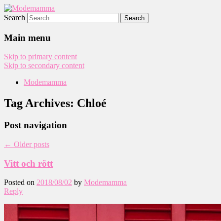
Search
Modemamma
Main menu
Skip to primary content
Skip to secondary content
Modemamma
Tag Archives:
Chloé
Post navigation
←
Older posts
Vitt och rött
Posted on
2018/08/02
by
Modemamma
Reply