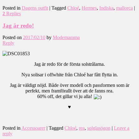
Posted in
Dagens outfit
|
Tagged
Chloé
,
Hermes
,
Indiska
,
mallorca
|
2
Replies
Jag är redo!
Posted on
2017/02/10
by
Modemamma
Reply
Jag är redo för de första solstrålarna.
Nya solisar i offwhite från Chloé har fått flytta in.
Jag är väldigt nöjd. Både över modell och passformen som är
perfekt, men framförallt över att de fanns rea.
60% off, det gillar vi ju alla!
♥
.
Posted in
Accessoarer
|
Tagged
Chloé
,
rea
,
solglasögon
|
Leave a
reply