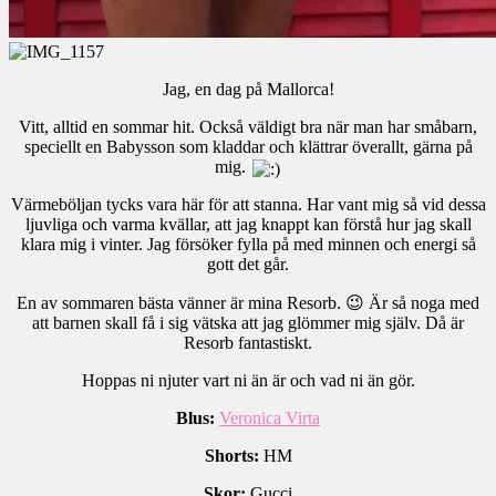
Jag, en dag på Mallorca!
Vitt, alltid en sommar hit. Också väldigt bra när man har småbarn,
speciellt en Babysson som kladdar och klättrar överallt, gärna på
mig.
Värmeböljan tycks vara här för att stanna. Har vant mig så vid dessa
ljuvliga och varma kvällar, att jag knappt kan förstå hur jag skall
klara mig i vinter. Jag försöker fylla på med minnen och energi så
gott det går.
En av sommaren bästa vänner är mina Resorb. 😉 Är så noga med
att barnen skall få i sig vätska att jag glömmer mig själv. Då är
Resorb fantastiskt.
Hoppas ni njuter vart ni än är och vad ni än gör.
Blus:
Veronica Virta
Shorts:
HM
Skor:
Gucci