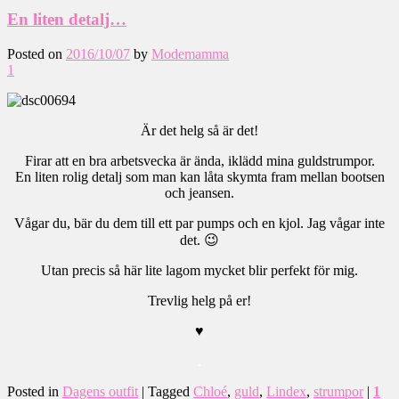
En liten detalj…
Posted on
2016/10/07
by
Modemamma
1
Är det helg så är det!
Firar att en bra arbetsvecka är ända, iklädd mina guldstrumpor.
En liten rolig detalj som man kan låta skymta fram mellan bootsen
och jeansen.
Vågar du, bär du dem till ett par pumps och en kjol. Jag vågar inte
det. 😉
Utan precis så här lite lagom mycket blir perfekt för mig.
Trevlig helg på er!
♥
.
Posted in
Dagens outfit
|
Tagged
Chloé
,
guld
,
Lindex
,
strumpor
|
1