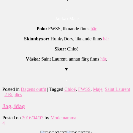
.
Jacka:
Maje
Polo:
FWSS, liknande finns
här
Skinnbyxor:
HunkyDory, liknande finns
här
Skor:
Chloé
Väska:
Saint Laurent, annan färg finns
här
.
♥
.
Posted in
Dagens outfit
|
Tagged
Chloé
,
FWSS
,
Maje
,
Saint Laurent
|
2
Replies
Jag, idag
Posted on
2016/04/07
by
Modemamma
4