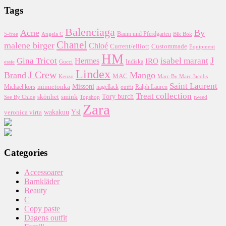
Tags
Balenciaga
Acne
By
5-free
Baum und Pferdgarten
Bik Bok
Angela C
Chanel
malene birger
Chloé
Custommade
Current/elliott
Equipment
HM
J
Gina Tricot
Hermes
isabel marant
IRO
essie
Indiska
Gucci
Lindex
J Crew
Brand
Mango
MAC
Kenzo
Marc By Marc Jacobs
Saint Laurent
Missoni
minnetonka
nagellack
Michael kors
outfit
Ralph Lauren
Treat collection
Tory burch
smink
skönhet
Topshop
tweed
See By Chloe
Zara
wakakuu
Ysl
veronica virta
Categories
Accessoarer
Barnkläder
Beauty
C
Copy paste
Dagens outfit