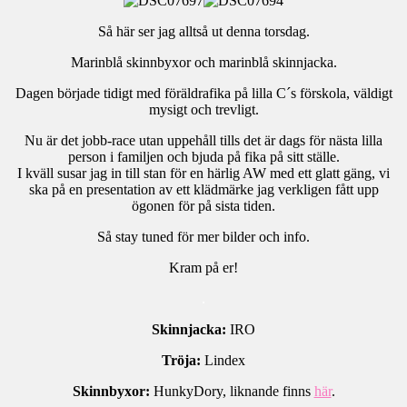
Så här ser jag alltså ut denna torsdag.
Marinblå skinnbyxor och marinblå skinnjacka.
Dagen började tidigt med föräldrafika på lilla C´s förskola, väldigt
mysigt och trevligt.
Nu är det jobb-race utan uppehåll tills det är dags för nästa lilla
person i familjen och bjuda på fika på sitt ställe.
I kväll susar jag in till stan för en härlig AW med ett glatt gäng, vi
ska på en presentation av ett klädmärke jag verkligen fått upp
ögonen för på sista tiden.
Så stay tuned för mer bilder och info.
Kram på er!
.
Skinnjacka:
IRO
Tröja:
Lindex
Skinnbyxor:
HunkyDory, liknande finns
här
.