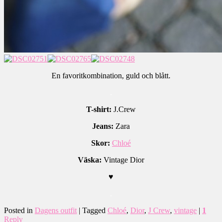
En favoritkombination, guld och blått.
.
T-shirt:
J.Crew
Jeans:
Zara
Skor:
Chloé
Väska:
Vintage Dior
♥
.
Posted in
Dagens outfit
|
Tagged
Chloé
,
Dior
,
J Crew
,
vintage
|
1
Reply