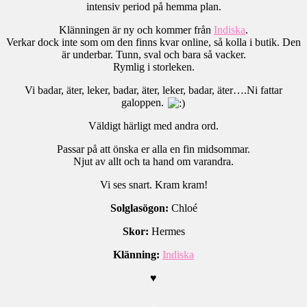
intensiv period på hemma plan.
Klänningen är ny och kommer från
Indiska
.
Verkar dock inte som om den finns kvar online, så kolla i butik. Den
är underbar. Tunn, sval och bara så vacker.
Rymlig i storleken.
Vi badar, äter, leker, badar, äter, leker, badar, äter….Ni fattar
galoppen.
Väldigt härligt med andra ord.
Passar på att önska er alla en fin midsommar.
Njut av allt och ta hand om varandra.
Vi ses snart. Kram kram!
Solglasögon:
Chloé
Skor:
Hermes
Klänning:
Indiska
♥
.