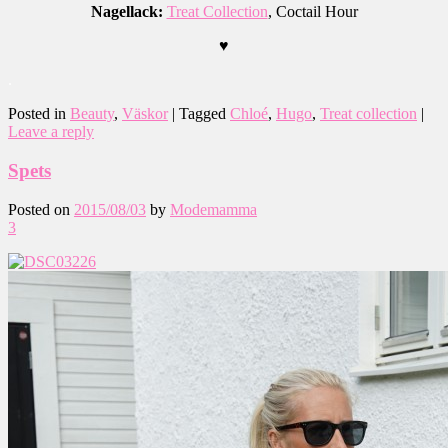
Nagellack:
Treat Collection
, Coctail Hour
♥
.
Posted in
Beauty
,
Väskor
|
Tagged
Chloé
,
Hugo
,
Treat collection
|
Leave a reply
Spets
Posted on
2015/08/03
by
Modemamma
3