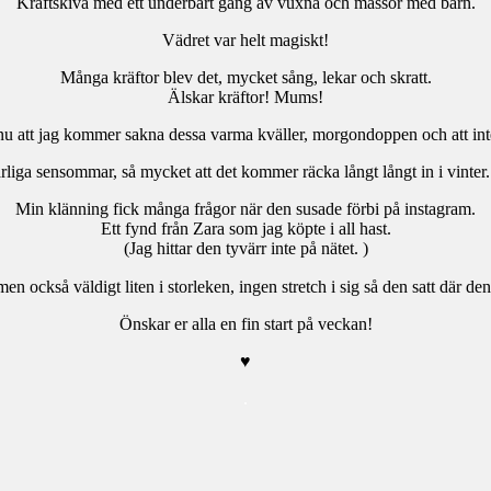
Kräftskiva med ett underbart gäng av vuxna och massor med barn.
Vädret var helt magiskt!
Många kräftor blev det, mycket sång, lekar och skratt.
Älskar kräftor! Mums!
nu att jag kommer sakna dessa varma kväller, morgondoppen och att int
härliga sensommar, så mycket att det kommer räcka långt långt in i vint
Min klänning fick många frågor när den susade förbi på instagram.
Ett fynd från Zara som jag köpte i all hast.
(Jag hittar den tyvärr inte på nätet. )
men också väldigt liten i storleken, ingen stretch i sig så den satt där den
Önskar er alla en fin start på veckan!
♥
.