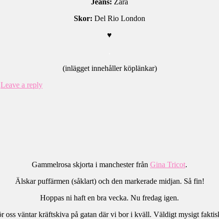
Jeans:
Zara
Skor:
Del Rio London
♥
.
(inlägget innehåller köplänkar)
|
Leave a reply
Gammelrosa skjorta i manchester från
Gina Tricot
.
Älskar puffärmen (såklart) och den markerade midjan. Så fin!
Hoppas ni haft en bra vecka. Nu fredag igen.
r oss väntar kräftskiva på gatan där vi bor i kväll. Väldigt mysigt faktis