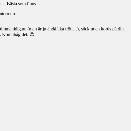
is. Bästa som finns.
ntern nu.
timme tidigare (man är ju ändå lika trött…), stick ut en kortis på din
et. Kom ihåg det. 😉