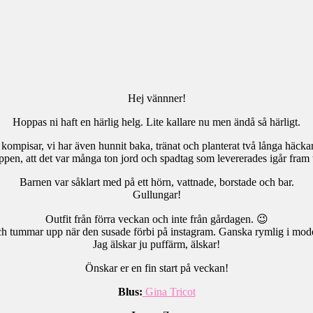
Hej vännner!
Hoppas ni haft en härlig helg. Lite kallare nu men ändå så härligt.
ompisar, vi har även hunnit baka, tränat och planterat två långa häckar 
oppen, att det var många ton jord och spadtag som levererades igår fram 
Barnen var såklart med på ett hörn, vattnade, borstade och bar.
Gullungar!
Outfit från förra veckan och inte från gårdagen. 😉
och tummar upp när den susade förbi på instagram. Ganska rymlig i mode
Jag älskar ju puffärm, älskar!
Önskar er en fin start på veckan!
Blus:
Gina Tricot