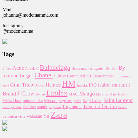
Mail;
johanna@modemamma.com
Instagram;
@modemamma
Tags
Balenciaga
Acne
By
5-free
Baum und Pferdgarten
Bik Bok
Angela C
Chanel
malene birger
Chloé
Custommade
Current/elliott
Equipment
HM
J
Gina Tricot
Hermes
isabel marant
IRO
essie
Indiska
Gucci
Lindex
J Crew
Brand
Mango
MAC
Kenzo
Marc By Marc Jacobs
Saint Laurent
Missoni
minnetonka
nagellack
Michael kors
outfit
Ralph Lauren
Treat collection
Tory burch
smink
skönhet
Topshop
tweed
See By Chloe
Zara
wakakuu
Ysl
veronica virta