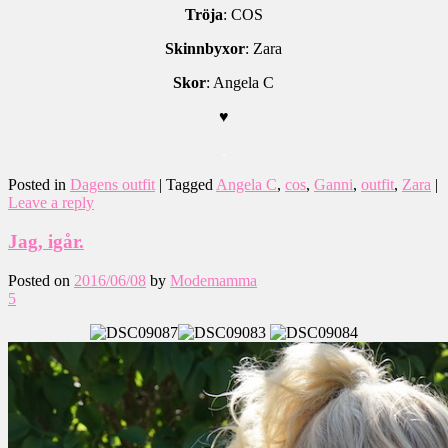
Tröja
: COS
Skinnbyxor
: Zara
Skor
: Angela C
♥
.
Posted in
Dagens outfit
|
Tagged
Angela C
,
cos
,
Ganni
,
outfit
,
Zara
|
Leave a reply
Jag, igår.
Posted on
2016/06/08
by
Modemamma
5