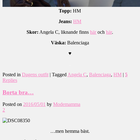
Topp:
HM
Jeans:
HM
Skor:
Angela C, liknande finns
här
och
här
.
Väska:
Balenciaga
♥
.
Posted in
Dagens outfit
|
Tagged
Angela C
,
Balenciaga
,
HM
|
5
Replies
Borta bra…
Posted on
2016/05/01
by
Modemamma
2
…men hemma bäst.