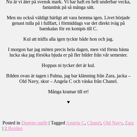
Nu är vi åter på svensk mark. Vi har haft en helt underbar vecka,
fantastisk på så många sätt.
Men nu också väldigt härligt att vara hemma igen. Livet började
genast rulla på i fullfart, i förmiddags var det direkt iväg på
barnkalas för en kompis till C.
Kul att träffa alla igen tyckte både hon och jag.
I morgon har jag möten precis hela dagen, men vid första bästa
lucka ska jag försöka bjuda er på fler bilder från vår semester.
Hoppas ni tycker det är kul.
Bilden ovan är tagen i Palma, jag bar klänning från Zara, jacka –
Old Navy, skor – Angela C och väska från Chanel.
Många kramar till er!
♥
.
Posted in
Dagens outfit
|
Tagged
Angela C
,
Chanel
,
Old Navy
,
Zara
|
2
Replies