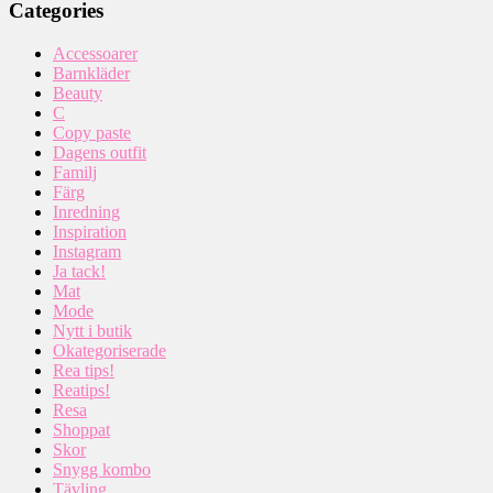
Categories
Accessoarer
Barnkläder
Beauty
C
Copy paste
Dagens outfit
Familj
Färg
Inredning
Inspiration
Instagram
Ja tack!
Mat
Mode
Nytt i butik
Okategoriserade
Rea tips!
Reatips!
Resa
Shoppat
Skor
Snygg kombo
Tävling