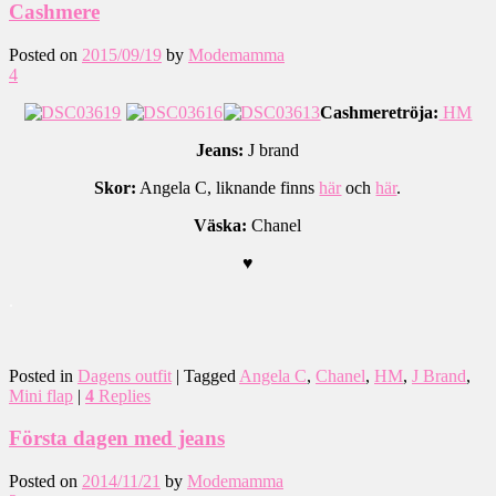
Cashmere
Posted on
2015/09/19
by
Modemamma
4
Cashmeretröja:
HM
Jeans:
J brand
Skor:
Angela C, liknande finns
här
och
här
.
Väska:
Chanel
♥
.
Posted in
Dagens outfit
|
Tagged
Angela C
,
Chanel
,
HM
,
J Brand
,
Mini flap
|
4
Replies
Första dagen med jeans
Posted on
2014/11/21
by
Modemamma