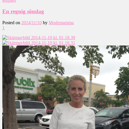
Replies
En regnig söndag
Posted on
2014/11/10
by
Modemamma
1