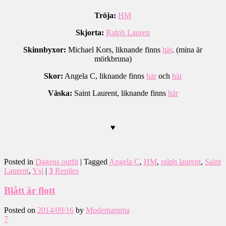
Tröja:
HM
Skjorta:
Ralph Lauren
Skinnbyxor:
Michael Kors, liknande finns
här
. (mina är
mörkbruna)
Skor:
Angela C, liknande finns
här
och
här
Väska:
Saint Laurent, liknande finns
här
.
♥
.
Posted in
Dagens outfit
|
Tagged
Angela C
,
HM
,
ralph laurent
,
Saint
Laurent
,
Ysl
|
3
Replies
Blått är flott
Posted on
2014/09/16
by
Modemamma
7