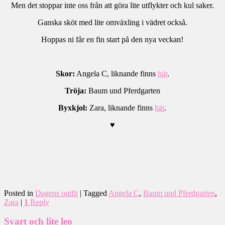
Men det stoppar inte oss från att göra lite utflykter och kul saker.
Ganska sköt med lite omväxling i vädret också.
Hoppas ni får en fin start på den nya veckan!
.
Skor:
Angela C, liknande finns
här
.
Tröja:
Baum und Pferdgarten
Byxkjol:
Zara, liknande finns
här
.
♥
.
.
Posted in
Dagens outfit
|
Tagged
Angela C
,
Baum und Pferdgarten
,
Zara
|
1
Reply
Svart och lite leo