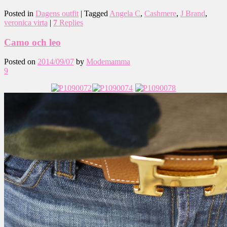
Posted in
Dagens outfit
|
Tagged
Angela C
,
Cashmere
,
J Brand
,
veronica virta
|
7
Replies
Camo och leo
Posted on
2014/09/07
by
Modemamma
9