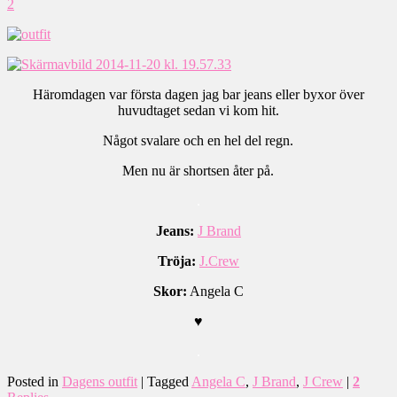
2
Häromdagen var första dagen jag bar jeans eller byxor över
huvudtaget sedan vi kom hit.
Något svalare och en hel del regn.
Men nu är shortsen åter på.
.
Jeans:
J Brand
Tröja:
J.Crew
Skor:
Angela C
♥
.
Posted in
Dagens outfit
|
Tagged
Angela C
,
J Brand
,
J Crew
|
2