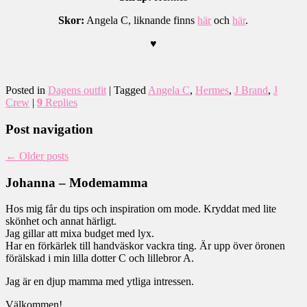
Skor:
Angela C, liknande finns
här
och
här
.
♥
.
Posted in
Dagens outfit
|
Tagged
Angela C
,
Hermes
,
J Brand
,
J
Crew
|
9
Replies
Post navigation
←
Older posts
Johanna – Modemamma
Hos mig får du tips och inspiration om mode. Kryddat med lite
skönhet och annat härligt.
Jag gillar att mixa budget med lyx.
Har en förkärlek till handväskor vackra ting. Är upp över öronen
förälskad i min lilla dotter C och lillebror A.
Jag är en djup mamma med ytliga intressen.
Välkommen!