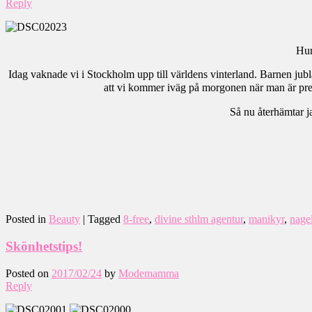
Reply
Hur
Idag vaknade vi i Stockholm upp till världens vinterland. Barnen jubla
att vi kommer iväg på morgonen när man är preg
Så nu återhämtar j
Posted in
Beauty
|
Tagged
8-free
,
divine sthlm agentur
,
manikyr
,
nage
Skönhetstips!
Posted on
2017/02/24
by
Modemamma
Reply