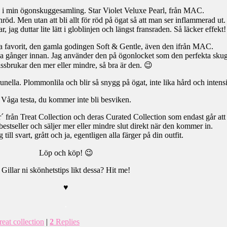
g i min ögonskuggesamling. Star Violet Veluxe Pearl, från MAC.
nröd. Men utan att bli allt för röd på ögat så att man ser inflammerad ut.
, jag duttar lite lätt i globlinjen och längst fransraden. Så läcker effekt!
ta favorit, den gamla godingen Soft & Gentle, även den ifrån MAC.
nga gånger innan. Jag använder den på ögonlocket som den perfekta sku
ssbrukar den mer eller mindre, så bra är den. 😉
unella. Plommonlila och blir så snygg på ögat, inte lika hård och intens
Våga testa, du kommer inte bli besviken.
´ från Treat Collection och deras Curated Collection som endast går att
bestseller och säljer mer eller mindre slut direkt när den kommer in.
 till svart, grått och ja, egentligen alla färger på din outfit.
Löp och köp! 😉
Gillar ni skönhetstips likt dessa? Hit me!
♥
.
reat collection
|
2
Replies