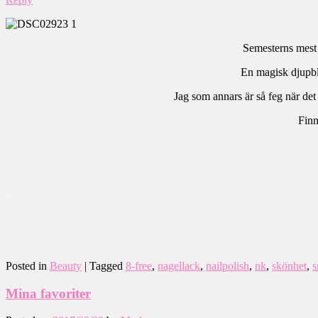
Semesterns mest
En magisk djupblå
Jag som annars är så feg när det 
Finn
.
Posted in
Beauty
|
Tagged
8-free
,
nagellack
,
nailpolish
,
nk
,
skönhet
,
s
Mina favoriter