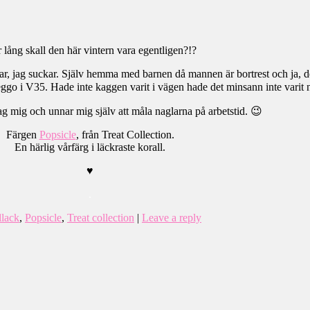
 lång skall den här vintern vara egentligen?!?
r, jag suckar. Själv hemma med barnen då mannen är bortrest och ja, det 
go i V35. Hade inte kaggen varit i vägen hade det minsann inte varit
ag mig och unnar mig själv att måla naglarna på arbetstid. 😉
Färgen
Popsicle
, från Treat Collection.
En härlig vårfärg i läckraste korall.
♥
.
llack
,
Popsicle
,
Treat collection
|
Leave a reply