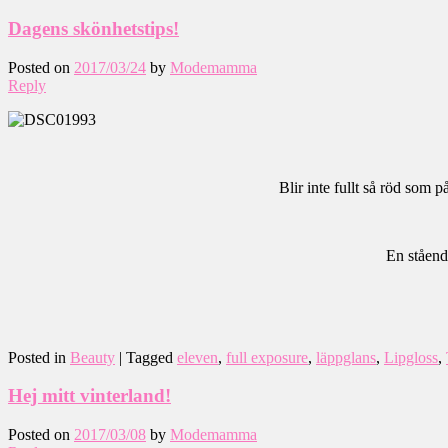
Dagens skönhetstips!
Posted on
2017/03/24
by
Modemamma
Reply
Blir inte fullt så röd som p
En ståend
Posted in
Beauty
|
Tagged
eleven
,
full exposure
,
läppglans
,
Lipgloss
,
Hej mitt vinterland!
Posted on
2017/03/08
by
Modemamma