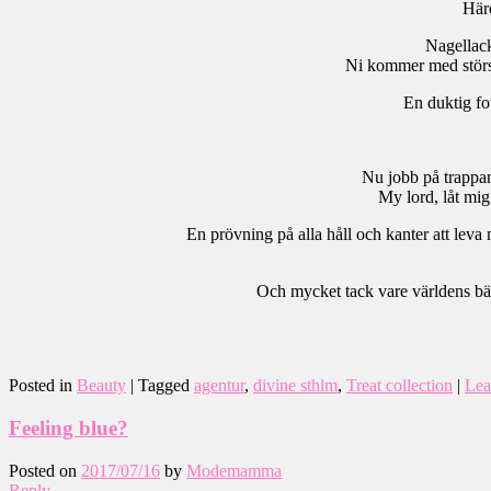
Här
Nagellack
Ni kommer med störst
En duktig fot
Nu jobb på trappan
My lord, låt mig
En prövning på alla håll och kanter att leva
Och mycket tack vare världens bäs
Posted in
Beauty
|
Tagged
agentur
,
divine sthlm
,
Treat collection
|
Lea
Feeling blue?
Posted on
2017/07/16
by
Modemamma
Reply