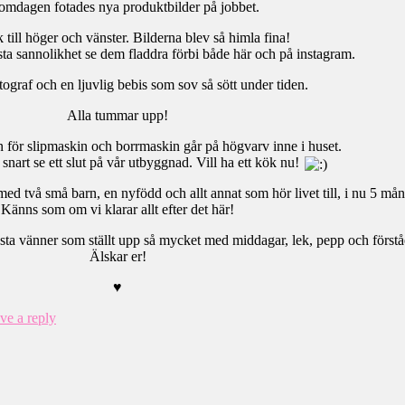
omdagen fotades nya produktbilder på jobbet.
 till höger och vänster. Bilderna blev så himla fina!
a sannolikhet se dem fladdra förbi både här och på instagram.
ograf och en ljuvlig bebis som sov så sött under tiden.
Alla tummar upp!
 för slipmaskin och borrmaskin går på högvarv inne i huset.
 snart se ett slut på vår utbyggnad. Vill ha ett kök nu!
 med två små barn, en nyfödd och allt annat som hör livet till, i nu 5 må
Känns som om vi klarar allt efter det här!
ta vänner som ställt upp så mycket med middagar, lek, pepp och förstå
Älskar er!
♥
ve a reply