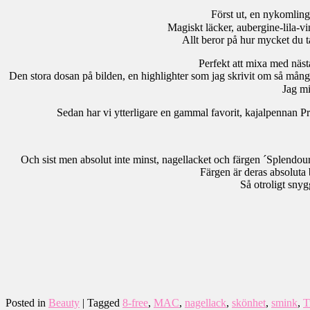
Först ut, en nykomlin
Magiskt läcker, aubergine-lila-vi
Allt beror på hur mycket du tar
Perfekt att mixa med näs
Den stora dosan på bilden, en highlighter som jag skrivit om så må
Jag mi
Sedan har vi ytterligare en gammal favorit, kajalpennan Pr
Och sist men absolut inte minst, nagellacket och färgen ´Splendour
Färgen är deras absoluta 
Så otroligt snygg
Posted in
Beauty
|
Tagged
8-free
,
MAC
,
nagellack
,
skönhet
,
smink
,
T