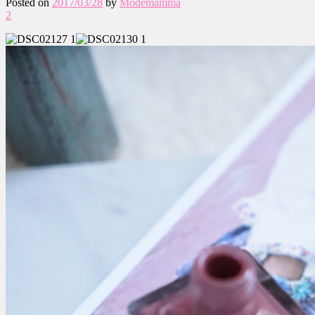
Posted on
2017/03/28
by
Modemamma
2