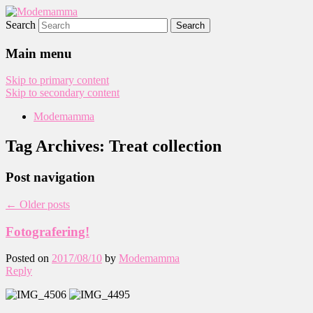
Search
Modemamma
Main menu
Skip to primary content
Skip to secondary content
Modemamma
Tag Archives:
Treat collection
Post navigation
←
Older posts
Fotografering!
Posted on
2017/08/10
by
Modemamma
Reply