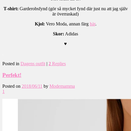
T-shirt:
Garderobsfynd (gör så mycket fynd där just nu att jag själv
är överraskad)
Kjol:
Vero Moda, annan färg
här
.
Skor:
Adidas
♥
.
Posted in
Dagens outfit
|
2
Replies
Perfekt!
Posted on
2018/06/11
by
Modemamma
1