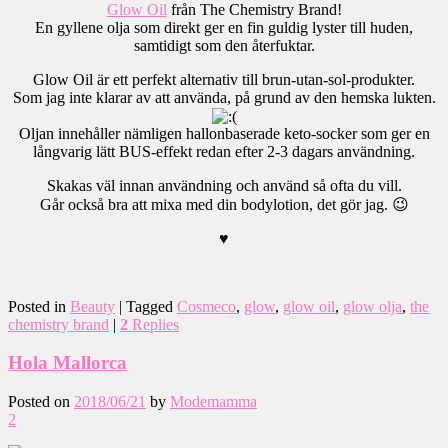
Glow Oil
från The Chemistry Brand!
En gyllene olja som direkt ger en fin guldig lyster till huden,
samtidigt som den återfuktar.
Glow Oil är ett perfekt alternativ till brun-utan-sol-produkter.
Som jag inte klarar av att använda, på grund av den hemska lukten.
Oljan innehåller nämligen hallonbaserade keto-socker som ger en
långvarig lätt BUS-effekt redan efter 2-3 dagars användning.
Skakas väl innan användning och använd så ofta du vill.
Går också bra att mixa med din bodylotion, det gör jag. 😉
♥
.
Posted in
Beauty
|
Tagged
Cosmeco
,
glow
,
glow oil
,
glow olja
,
the
chemistry brand
|
2
Replies
Hola Mallorca
Posted on
2018/06/21
by
Modemamma
2