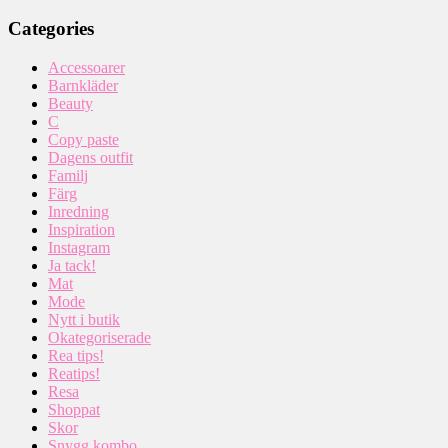
Categories
Accessoarer
Barnkläder
Beauty
C
Copy paste
Dagens outfit
Familj
Färg
Inredning
Inspiration
Instagram
Ja tack!
Mat
Mode
Nytt i butik
Okategoriserade
Rea tips!
Reatips!
Resa
Shoppat
Skor
Snygg kombo