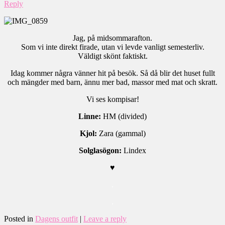
Reply
Jag, på midsommarafton.
Som vi inte direkt firade, utan vi levde vanligt semesterliv.
Väldigt skönt faktiskt.
Idag kommer några vänner hit på besök. Så då blir det huset fullt
och mängder med barn, ännu mer bad, massor med mat och skratt.
Vi ses kompisar!
Linne:
HM (divided)
Kjol:
Zara (gammal)
Solglasögon:
Lindex
♥
.
.
Posted in
Dagens outfit
|
Leave a reply