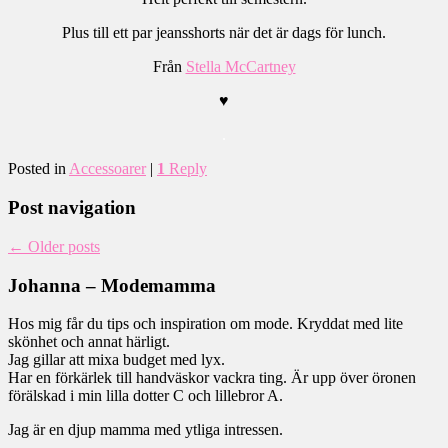
Plus till ett par jeansshorts när det är dags för lunch.
Från
Stella McCartney
♥
.
Posted in
Accessoarer
|
1
Reply
Post navigation
←
Older posts
Johanna – Modemamma
Hos mig får du tips och inspiration om mode. Kryddat med lite
skönhet och annat härligt.
Jag gillar att mixa budget med lyx.
Har en förkärlek till handväskor vackra ting. Är upp över öronen
förälskad i min lilla dotter C och lillebror A.
Jag är en djup mamma med ytliga intressen.