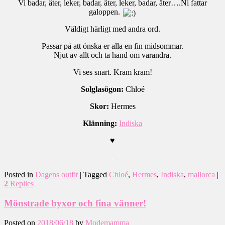
Vi badar, äter, leker, badar, äter, leker, badar, äter….Ni fattar
galoppen.
Väldigt härligt med andra ord.
Passar på att önska er alla en fin midsommar.
Njut av allt och ta hand om varandra.
Vi ses snart. Kram kram!
Solglasögon:
Chloé
Skor:
Hermes
Klänning:
Indiska
♥
.
Posted in
Dagens outfit
|
Tagged
Chloé
,
Hermes
,
Indiska
,
mallorca
|
2
Replies
Mönstrade byxor och fina vänner!
Posted on
2018/06/18
by
Modemamma