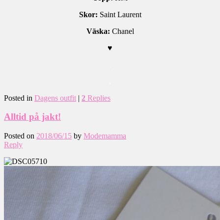
Skor:
Saint Laurent
Väska:
Chanel
♥
.
.
Posted in
Dagens outfit
|
2
Replies
Alltid på jakt!
Posted on
2018/06/15
by
Modemamma
Reply