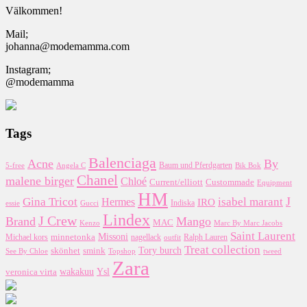
Välkommen!
Mail;
johanna@modemamma.com
Instagram;
@modemamma
Tags
Balenciaga
Acne
By
5-free
Baum und Pferdgarten
Bik Bok
Angela C
Chanel
malene birger
Chloé
Custommade
Current/elliott
Equipment
HM
J
Gina Tricot
Hermes
isabel marant
IRO
essie
Indiska
Gucci
Lindex
J Crew
Brand
Mango
MAC
Kenzo
Marc By Marc Jacobs
Saint Laurent
Missoni
minnetonka
nagellack
Michael kors
outfit
Ralph Lauren
Treat collection
Tory burch
smink
skönhet
Topshop
tweed
See By Chloe
Zara
wakakuu
Ysl
veronica virta