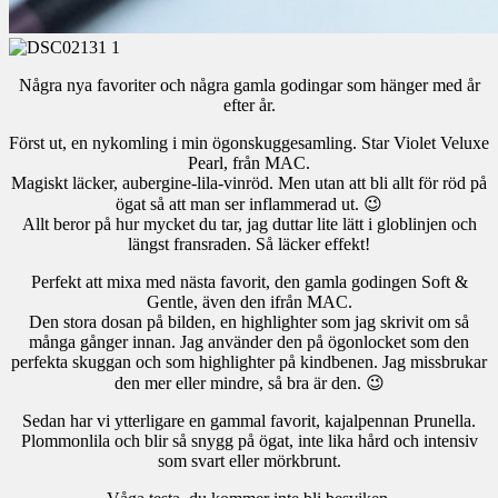
Några nya favoriter och några gamla godingar som hänger med år
efter år.
Först ut, en nykomling i min ögonskuggesamling. Star Violet Veluxe
Pearl, från MAC.
Magiskt läcker, aubergine-lila-vinröd. Men utan att bli allt för röd på
ögat så att man ser inflammerad ut. 😉
Allt beror på hur mycket du tar, jag duttar lite lätt i globlinjen och
längst fransraden. Så läcker effekt!
Perfekt att mixa med nästa favorit, den gamla godingen Soft &
Gentle, även den ifrån MAC.
Den stora dosan på bilden, en highlighter som jag skrivit om så
många gånger innan. Jag använder den på ögonlocket som den
perfekta skuggan och som highlighter på kindbenen. Jag missbrukar
den mer eller mindre, så bra är den. 😉
Sedan har vi ytterligare en gammal favorit, kajalpennan Prunella.
Plommonlila och blir så snygg på ögat, inte lika hård och intensiv
som svart eller mörkbrunt.