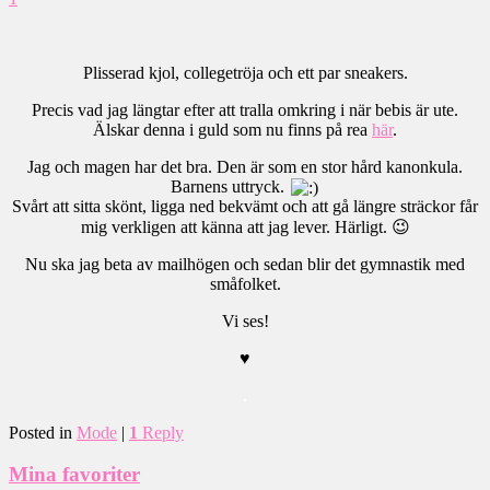
Plisserad kjol, collegetröja och ett par sneakers.
Precis vad jag längtar efter att tralla omkring i när bebis är ute.
Älskar denna i guld som nu finns på rea
här
.
Jag och magen har det bra. Den är som en stor hård kanonkula.
Barnens uttryck.
Svårt att sitta skönt, ligga ned bekvämt och att gå längre sträckor får
mig verkligen att känna att jag lever. Härligt. 😉
Nu ska jag beta av mailhögen och sedan blir det gymnastik med
småfolket.
Vi ses!
♥
.
Posted in
Mode
|
1
Reply
Mina favoriter