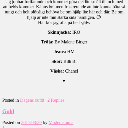
Jag jobbar fortfarande och kommer göra det lite smått till och med
att bebis kommer. Känns bra men frustrerande att inte kunna bära så
tungt och helt plötsligt behöva be om hjälp lite här och där. Be om
hjälp är inte min starka sida nämligen. 😉
Här kör jag ofta på helt själv.
Skinnjacka:
IRO
Tröja:
By Malene Birger
Jeans:
HM
Skor:
Billi Bi
Väska:
Chanel
♥
.
Posted in
Dagens outfit
|
2
Replies
Guld
Posted on
2017/03/29
by
Modemamma
1