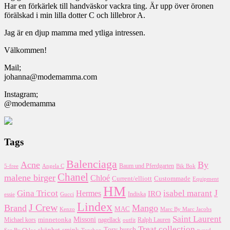
Har en förkärlek till handväskor vackra ting. Är upp över öronen
förälskad i min lilla dotter C och lillebror A.
Jag är en djup mamma med ytliga intressen.
Välkommen!
Mail;
johanna@modemamma.com
Instagram;
@modemamma
Tags
Balenciaga
Acne
By
5-free
Baum und Pferdgarten
Bik Bok
Angela C
Chanel
malene birger
Chloé
Custommade
Current/elliott
Equipment
HM
J
Gina Tricot
Hermes
isabel marant
IRO
essie
Indiska
Gucci
Lindex
J Crew
Brand
Mango
MAC
Kenzo
Marc By Marc Jacobs
Saint Laurent
Missoni
minnetonka
nagellack
Michael kors
outfit
Ralph Lauren
Treat collection
Tory burch
smink
skönhet
Topshop
tweed