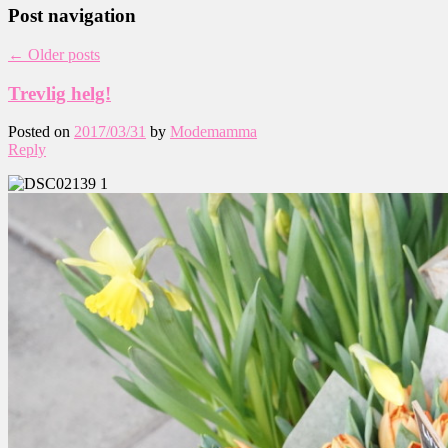
Post navigation
←
Older posts
Trevlig helg!
Posted on
2017/03/31
by
Modemamma
Reply