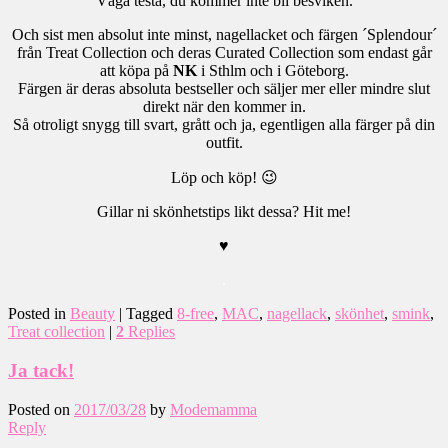
Våga testa, du kommer inte bli besviken.
Och sist men absolut inte minst, nagellacket och färgen ´Splendour´
från Treat Collection och deras Curated Collection som endast går
att köpa på
NK
i Sthlm och i Göteborg.
Färgen är deras absoluta bestseller och säljer mer eller mindre slut
direkt när den kommer in.
Så otroligt snygg till svart, grått och ja, egentligen alla färger på din
outfit.
Löp och köp! 😉
Gillar ni skönhetstips likt dessa? Hit me!
♥
.
Posted in
Beauty
|
Tagged
8-free
,
MAC
,
nagellack
,
skönhet
,
smink
,
Treat collection
|
2
Replies
Ja tack!
Posted on
2017/03/28
by
Modemamma
Reply