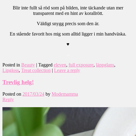
Blir inte fullt så röd som på bilden, inte täckande utan mer
transparent med en hint av korallrött.
Väldigt snygg precis som den är.
En stående favorit hos mig som alltid ligger i min handväska.
♥
.-
Posted in
Beauty
|
Tagged
eleven
,
full exposure
,
läppglans
,
Lipgloss
,
Treat collection
|
Leave a reply
Trevlig helg!
Posted on
2017/03/24
by
Modemamma
Reply