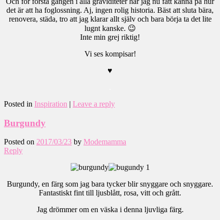
Och för första gången i alla graviditeter har jag nu fått känna på hur
det är att ha foglossning. Aj, ingen rolig historia. Bäst att sluta bära,
renovera, städa, tro att jag klarar allt själv och bara börja ta det lite
lugnt kanske. 😉
Inte min grej riktig!
Vi ses kompisar!
♥
.
Posted in
Inspiration
|
Leave a reply
Burgundy
Posted on
2017/03/23
by
Modemamma
Reply
Burgundy, en färg som jag bara tycker blir snyggare och snyggare.
Fantastiskt fint till ljusblått, rosa, vitt och grått.
Jag drömmer om en väska i denna ljuvliga färg.