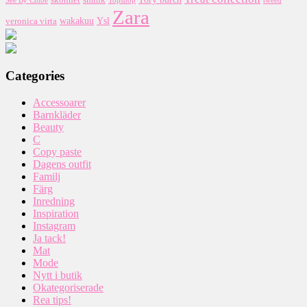
See By Chloe
Zara
wakakuu
Ysl
veronica virta
Categories
Accessoarer
Barnkläder
Beauty
C
Copy paste
Dagens outfit
Familj
Färg
Inredning
Inspiration
Instagram
Ja tack!
Mat
Mode
Nytt i butik
Okategoriserade
Rea tips!