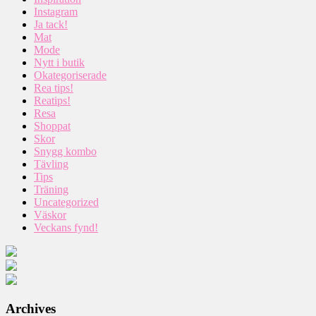
Instagram
Ja tack!
Mat
Mode
Nytt i butik
Okategoriserade
Rea tips!
Reatips!
Resa
Shoppat
Skor
Snygg kombo
Tävling
Tips
Träning
Uncategorized
Väskor
Veckans fynd!
Archives