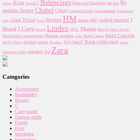
Balenciaga
Acne
By
5-free
Baum und Pferdgarten
Bik Bok
Angela C
Chanel
malene birger
Chloé
Custommade
Current/elliott
Equipment
HM
J
Gina Tricot
Hermes
isabel marant
IRO
essie
Indiska
Gucci
Lindex
J Crew
Brand
Mango
MAC
Kenzo
Marc By Marc Jacobs
Saint Laurent
Missoni
minnetonka
nagellack
Michael kors
outfit
Ralph Lauren
Treat collection
Tory burch
smink
skönhet
Topshop
tweed
See By Chloe
Zara
wakakuu
Ysl
veronica virta
Categories
Accessoarer
Barnkläder
Beauty
C
Copy paste
Dagens outfit
Familj
Färg
Inredning
Inspiration