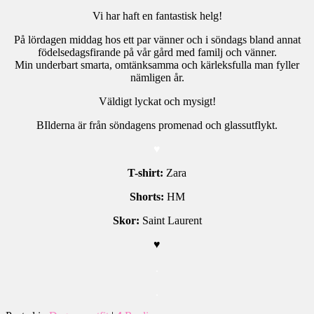
Vi har haft en fantastisk helg!
På lördagen middag hos ett par vänner och i söndags bland annat
födelsedagsfirande på vår gård med familj och vänner.
Min underbart smarta, omtänksamma och kärleksfulla man fyller
nämligen år.
Väldigt lyckat och mysigt!
BIlderna är från söndagens promenad och glassutflykt.
♥
T-shirt:
Zara
Shorts:
HM
Skor:
Saint Laurent
♥
.
.