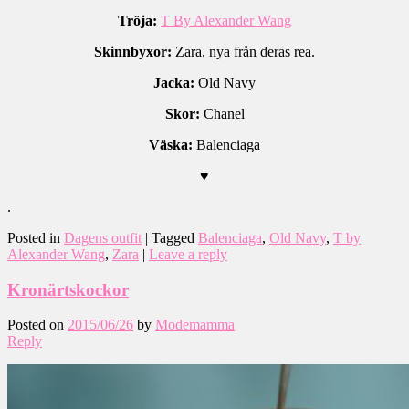
Tröja:
T By Alexander Wang
Skinnbyxor:
Zara, nya från deras rea.
Jacka:
Old Navy
Skor:
Chanel
Väska:
Balenciaga
♥
.
Posted in
Dagens outfit
|
Tagged
Balenciaga
,
Old Navy
,
T by
Alexander Wang
,
Zara
|
Leave a reply
Kronärtskockor
Posted on
2015/06/26
by
Modemamma
Reply