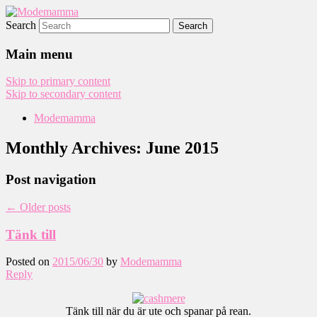
Search
Modemamma
Main menu
Skip to primary content
Skip to secondary content
Modemamma
Monthly Archives:
June 2015
Post navigation
←
Older posts
Tänk till
Posted on
2015/06/30
by
Modemamma
Reply
Tänk till när du är ute och spanar på rean.