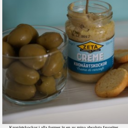
Kronärtskockor i alla former är en av mina absoluta favoriter.