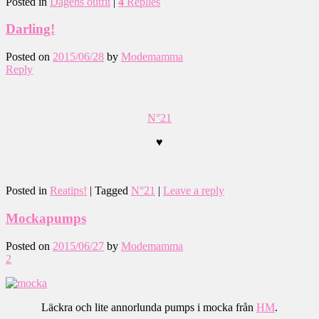
Posted in
Dagens outfit
|
4
Replies
Darling!
Posted on
2015/06/28
by
Modemamma
Reply
N°21
♥
.
Posted in
Reatips!
|
Tagged
N°21
|
Leave a reply
Mockapumps
Posted on
2015/06/27
by
Modemamma
2
Läckra och lite annorlunda pumps i mocka från
HM
.