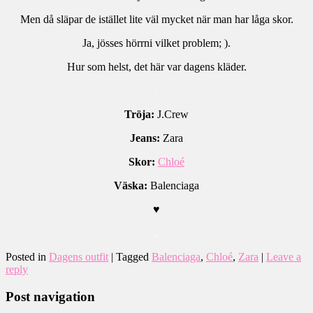
Men då släpar de istället lite väl mycket när man har låga skor.
Ja, jösses hörrni vilket problem; ).
Hur som helst, det här var dagens kläder.
.
Tröja:
J.Crew
Jeans:
Zara
Skor:
Chloé
Väska:
Balenciaga
♥
.
Posted in
Dagens outfit
|
Tagged
Balenciaga
,
Chloé
,
Zara
|
Leave a
reply
Post navigation