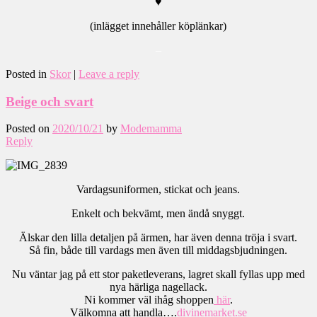
♥
(inlägget innehåller köplänkar)
–
Posted in
Skor
|
Leave a reply
Beige och svart
Posted on
2020/10/21
by
Modemamma
Reply
Vardagsuniformen, stickat och jeans.
Enkelt och bekvämt, men ändå snyggt.
Älskar den lilla detaljen på ärmen, har även denna tröja i svart.
Så fin, både till vardags men även till middagsbjudningen.
Nu väntar jag på ett stor paketleverans, lagret skall fyllas upp med
nya härliga nagellack.
Ni kommer väl ihåg shoppen
här
.
Välkomna att handla….
divinemarket.se