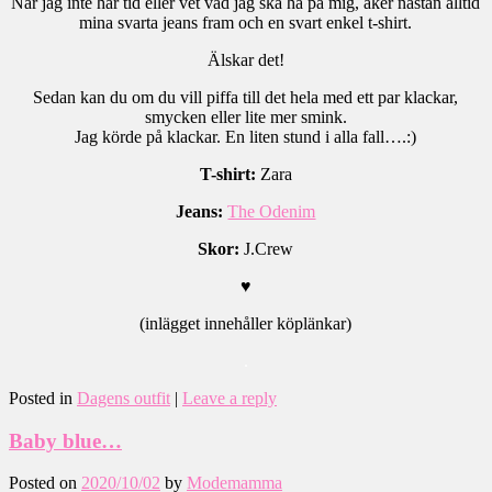
När jag inte har tid eller vet vad jag ska ha på mig, åker nästan alltid
mina svarta jeans fram och en svart enkel t-shirt.
Älskar det!
Sedan kan du om du vill piffa till det hela med ett par klackar,
smycken eller lite mer smink.
Jag körde på klackar. En liten stund i alla fall….:)
T-shirt:
Zara
Jeans:
The Odenim
Skor:
J.Crew
♥
(inlägget innehåller köplänkar)
.
Posted in
Dagens outfit
|
Leave a reply
Baby blue…
Posted on
2020/10/02
by
Modemamma