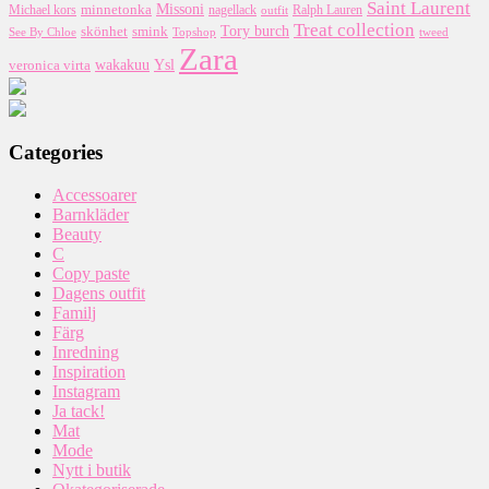
Saint Laurent
Missoni
minnetonka
nagellack
Michael kors
outfit
Ralph Lauren
Treat collection
Tory burch
smink
skönhet
Topshop
tweed
See By Chloe
Zara
wakakuu
Ysl
veronica virta
Categories
Accessoarer
Barnkläder
Beauty
C
Copy paste
Dagens outfit
Familj
Färg
Inredning
Inspiration
Instagram
Ja tack!
Mat
Mode
Nytt i butik