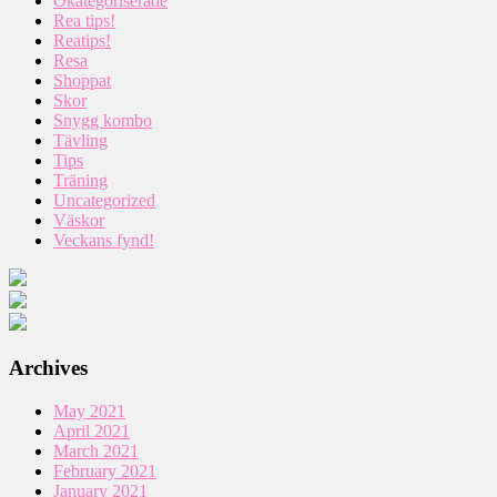
Okategoriserade
Rea tips!
Reatips!
Resa
Shoppat
Skor
Snygg kombo
Tävling
Tips
Träning
Uncategorized
Väskor
Veckans fynd!
Archives
May 2021
April 2021
March 2021
February 2021
January 2021