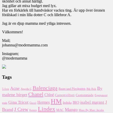
skönhet och annat härligt.
Jag gillar att mixa budget med lyx.
Har en förkärlek till handväskor vackra ting. Är upp över öronen
förälskad i min lilla dotter C och lillebror A.
Jag är en djup mamma med ytliga intressen.
Välkommen!
Mail;
johanna@modemamma.com
Instagram;
@modemamma
Tags
Balenciaga
Acne
By
5-free
Baum und Pferdgarten
Bik Bok
Angela C
Chanel
malene birger
Chloé
Custommade
Current/elliott
Equipment
HM
J
Gina Tricot
Hermes
isabel marant
IRO
essie
Indiska
Gucci
Lindex
J Crew
Brand
Mango
MAC
Kenzo
Marc By Marc Jacobs