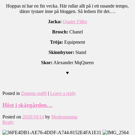
Hoppas ni har en fin vecka. Här rullar allt på i ett rasande tempo,
därav tystare inne på bloggen. Så ledsen för det….
Jacka:
Quatre Filles
Brosch:
Chanel
Tröja:
Equipment
Skinnbyxor:
Stand
Skor:
Alexander MqQueen
♥
.
Posted in
Dagens outfit
|
Leave a reply
Höst i skärgården…
Posted on
2020/10/14
by
Modemamma
Reply