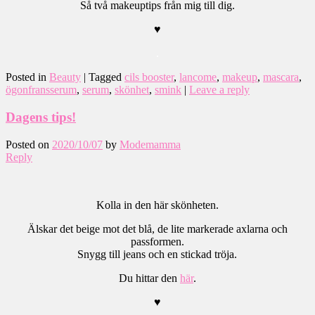
Så två makeuptips från mig till dig.
♥
.
Posted in
Beauty
|
Tagged
cils booster
,
lancome
,
makeup
,
mascara
,
ögonfransserum
,
serum
,
skönhet
,
smink
|
Leave a reply
Dagens tips!
Posted on
2020/10/07
by
Modemamma
Reply
Kolla in den här skönheten.
Älskar det beige mot det blå, de lite markerade axlarna och
passformen.
Snygg till jeans och en stickad tröja.
Du hittar den
här
.
♥