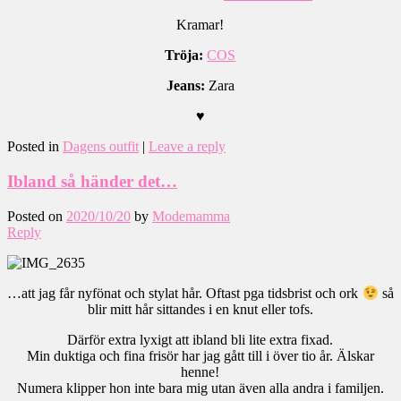
Kramar!
Tröja:
COS
Jeans:
Zara
♥
Posted in
Dagens outfit
|
Leave a reply
Ibland så händer det…
Posted on
2020/10/20
by
Modemamma
Reply
…att jag får nyfönat och stylat hår. Oftast pga tidsbrist och ork
så
blir mitt hår sittandes i en knut eller tofs.
Därför extra lyxigt att ibland bli lite extra fixad.
Min duktiga och fina frisör har jag gått till i över tio år. Älskar
henne!
Numera klipper hon inte bara mig utan även alla andra i familjen.