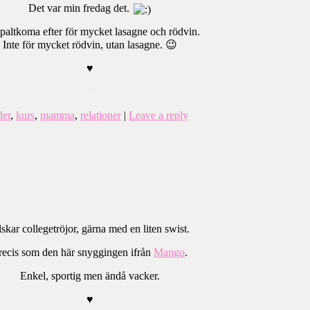
Det var min fredag det.
paltkoma efter för mycket lasagne och rödvin.
Inte för mycket rödvin, utan lasagne. 😉
♥
.
der
,
kurs
,
mamma
,
relationer
|
Leave a reply
skar collegetröjor, gärna med en liten swist.
recis som den här snyggingen ifrån
Mango
.
Enkel, sportig men ändå vacker.
♥