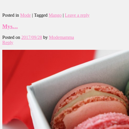
Posted in
Mode
|
Tagged
Mango
|
Leave a reply
Mys…
Posted on
2017/09/28
by
Modemamma
Reply