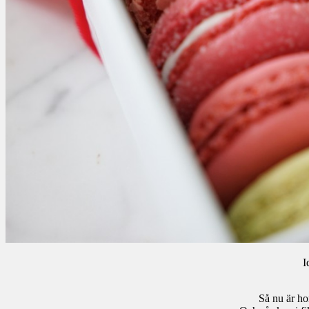
I
Så nu är ho