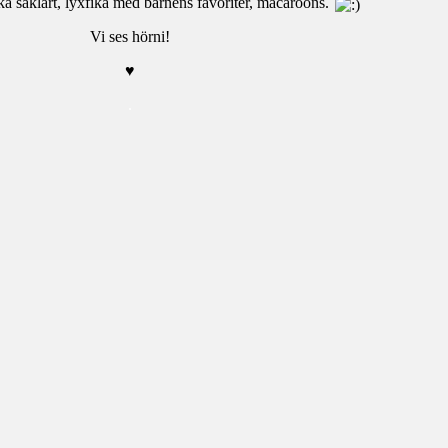
ika såklart, lyxfika med barnens favoriter, macaroons.
Vi ses hörni!
♥
.