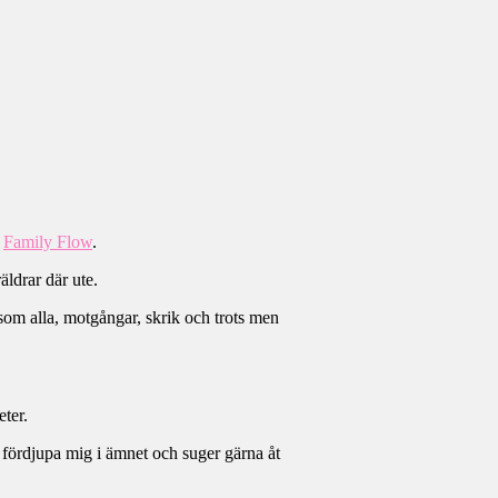
r
Family Flow
.
äldrar där ute.
 som alla, motgångar, skrik och trots men
eter.
t fördjupa mig i ämnet och suger gärna åt