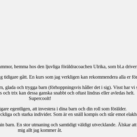
ammor, hemma hos den ljuvliga föräldracoachen Ulrika, som bl.a drive
g tidigare gått. En kurs som jag verkligen kan rekommendera alla er för
, glada och trygga barn (förhoppningsvis håller det i sig). Visst har vi
 och trix kan dessa ganska snabbt och oftast lindras eller avledas helt.
Supercoolt!
gare egentligen, att investera i dina barn och din roll som förälder.
lyckliga och starka individer. Som är en snäll kompis och står emot elakh
min barn. En stor utmaning och samtidigt väldigt utvecklande. Älskar at
mig allt jag kommer åt.